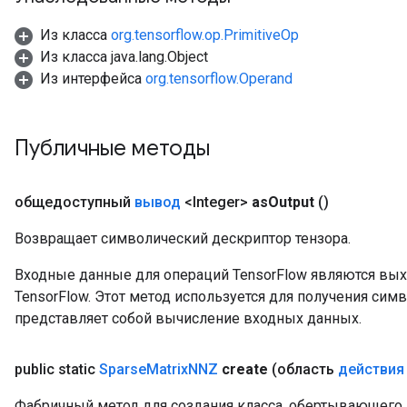
Из класса
org.tensorflow.op.PrimitiveOp
Из класса java.lang.Object
Из интерфейса
org.tensorflow.Operand
Публичные методы
общедоступный
вывод
<Integer>
as
Output
()
Возвращает символический дескриптор тензора.
Входные данные для операций TensorFlow являются вы
TensorFlow. Этот метод используется для получения сим
представляет собой вычисление входных данных.
public static
Sparse
Matrix
NNZ
create
(область
действия
Фабричный метод для создания класса, обертывающего