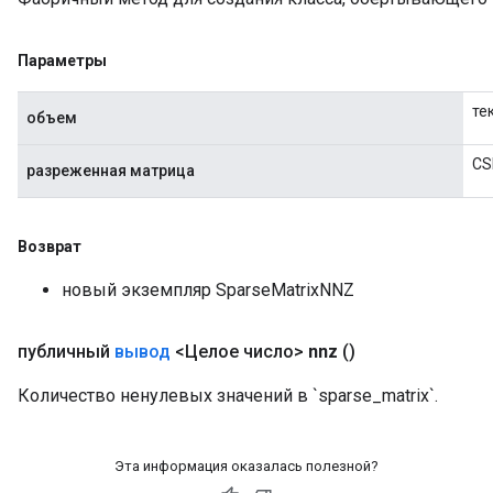
Параметры
те
объем
CS
разреженная матрица
Возврат
новый экземпляр SparseMatrixNNZ
публичный
вывод
<Целое число>
nnz
()
Количество ненулевых значений в `sparse_matrix`.
Эта информация оказалась полезной?