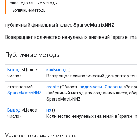
Унаследованные методы
Публичные методы
публичный финальный класс
SparseMatrixNNZ
Возвращает количество ненулевых значений `sparse_matr
Публичные методы
Вывод
<Целое
какВывод
()
число>
Возвращает символический дескриптор тен
статический
create
(Область
видимости
,
Операнд
<?> sp
SparseMatrixNNZ
Фабричный метод для создания класса, о
SparseMatrixNNZ.
Вывод
<Целое
нз
()
число>
Количество ненулевых значений в `sparse_ma
Унаследованные методы