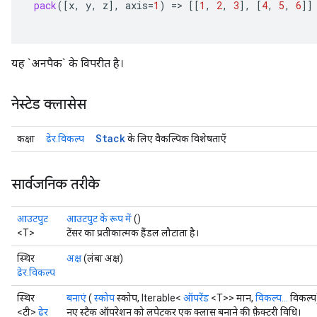
pack
(
[
x
,
y
,
z
]
,
axis
=
1
)
=
>
[[
1
,
2
,
3
]
,
[
4
,
5
,
6
]]
यह `अनपैक` के विपरीत है।
नेस्टेड क्लासेस
Stack
कक्षा
ढेर.विकल्प
के लिए वैकल्पिक विशेषताएँ
सार्वजनिक तरीके
आउटपुट
आउटपुट के रूप में
()
<T>
टेंसर का प्रतीकात्मक हैंडल लौटाता है।
स्थिर
अक्ष
(लंबा अक्ष)
ढेर.विकल्प
स्थिर
बनाएं
(
स्कोप
स्कोप, Iterable<
ऑपरेंड
<T>> मान,
विकल्प...
विकल्प
<टी>
ढेर
नए स्टैक ऑपरेशन को लपेटकर एक क्लास बनाने की फ़ैक्टरी विधि।