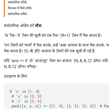
सार्वजनिक तरीके
विरासत में मिले तरीके
सार्वजनिक तरीके
सार्वजनिक अंतिम वर्ग
स्टैक
`N` रैंक-`R` टेंसर की सूची को एक रैंक-`(R+1)` टेंसर में पैक करता है।
'एन' टेंसरों को 'मानों' में पैक करके, उन्हें 'अक्ष' आयाम के साथ पैक करके, 'मान
पैक करता है। '(ए, बी, सी)' आकार के टेंसरों की एक सूची दी गई है;
यदि `axis == 0` तो `आउटपुट` टेंसर का आकार `(N, A, B, C)` होगा। यदि
N, B, C)` होगा। वगैरह।
उदाहरण के लिए:
#
'x'
is
[
1
,
4
]
#
'y'
is
[
2
,
5
]
#
'z'
is
[
3
,
6
]
pack
(
[
x
,
y
,
z
]
)
=
>
[[
1
,
4
]
,
[
2
,
5
]
,
[
3
,
6
]]
#
Pa