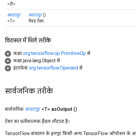
<टी>
आउटपुट
आउटपुट
()
<T>
पैक्ड टेंसर.
विरासत में मिले तरीके
कक्षा
org.tensorflow.op.PrimitiveOp
से
कक्षा java.lang.Object से
इंटरफ़ेस
org.tensorflow.Operand
से
सार्वजनिक तरीके
सार्वजनिक
आउटपुट
<T>
as
Output
()
टेंसर का प्रतीकात्मक हैंडल लौटाता है।
TensorFlow संचालन के इनपुट किसी अन्य TensorFlow ऑपरेशन के आउटप