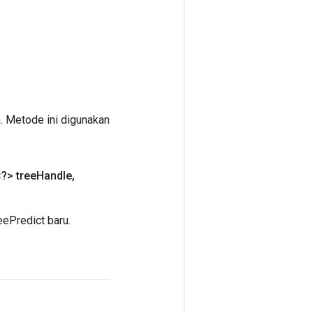
. Metode ini digunakan
?> tree
Handle
,
ePredict baru.