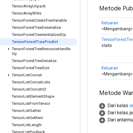
Tensor
Array
Unpack
Metode Publ
Tensor
Array
Write
Tensor
Forest
Create
Tree
Variable
Keluaran
Tensor
Forest
Tree
Deserialize
<Mengambang>
Tensor
Forest
Tree
Is
Initialized
Op
TensorForestTre
Tensor
Forest
Tree
Predict
statis
Tensor
Forest
Tree
Resource
Handle
Op
Tensor
Forest
Tree
Serialize
Keluaran
Tensor
Forest
Tree
Size
<Mengambang>
Tensor
List
Concat
Tensor
List
Concat
Lists
Tensor
List
Concat
V2
Metode War
Tensor
List
Element
Shape
Tensor
List
From
Tensor
Dari kelas
o
Tensor
List
Gather
Dari kelas j
Tensor
List
Get
Item
Dari antarm
Tensor
List
Length
Tensor
List
Pop
Back