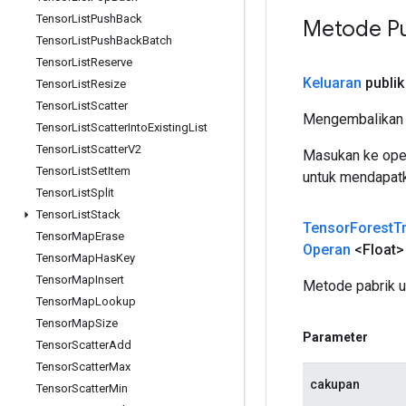
Tensor
List
Push
Back
Metode Pu
Tensor
List
Push
Back
Batch
Tensor
List
Reserve
Keluaran
publik
Tensor
List
Resize
Tensor
List
Scatter
Mengembalikan 
Tensor
List
Scatter
Into
Existing
List
Tensor
List
Scatter
V2
Masukan ke oper
Tensor
List
Set
Item
untuk mendapatk
Tensor
List
Split
Tensor
List
Stack
Tensor
Forest
T
Tensor
Map
Erase
Operan
<Float> 
Tensor
Map
Has
Key
Tensor
Map
Insert
Metode pabrik 
Tensor
Map
Lookup
Tensor
Map
Size
Parameter
Tensor
Scatter
Add
Tensor
Scatter
Max
cakupan
Tensor
Scatter
Min