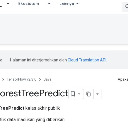
Ekosistem
Lainnya
Halaman ini diterjemahkan oleh
Cloud Translation API
.
TensorFlow v2.3.0
Java
Apaka
orest
Tree
Predict
reePredict
kelas akhir publik
ntuk data masukan yang diberikan