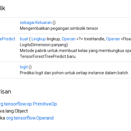
ik
sebagai Keluaran
()
Mengembalikan pegangan simbolik tensor.
ePredict
buat
(
Lingkup
lingkup,
Operan
<?> treeHandle,
Operan
<Floa
LogitsDimension panjang)
Metode pabrik untuk membuat kelas yang membungkus ope
TensorForestTreePredict baru.
logit
()
Prediksi logit dari pohon untuk setiap instance dalam batch.
isan
rg.tensorflow.op.PrimitiveOp
ava.lang.Object
uka
org.tensorflow.Operand