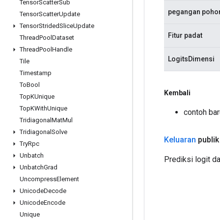
Tensor
Scatter
Sub
pegangan poho
Tensor
Scatter
Update
Tensor
Strided
Slice
Update
Fitur padat
Thread
Pool
Dataset
Thread
Pool
Handle
LogitsDimensi
Tile
Timestamp
To
Bool
Kembali
Top
KUnique
Top
KWith
Unique
contoh ba
Tridiagonal
Mat
Mul
Tridiagonal
Solve
Keluaran
publik
Try
Rpc
Unbatch
Prediksi logit d
Unbatch
Grad
Uncompress
Element
Unicode
Decode
Unicode
Encode
Unique