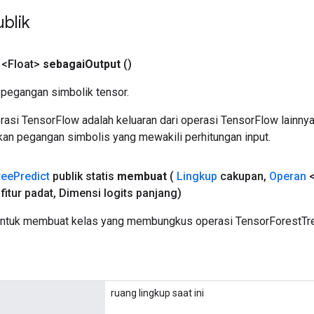
blik
 <Float>
sebagai
Output
()
pegangan simbolik tensor.
asi TensorFlow adalah keluaran dari operasi TensorFlow lainnya
an pegangan simbolis yang mewakili perhitungan input.
ree
Predict
publik statis
membuat
(
Lingkup
cakupan
,
Operan
<
fitur padat
,
Dimensi logits panjang)
untuk membuat kelas yang membungkus operasi TensorForestTre
ruang lingkup saat ini