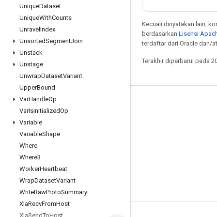
Unique
Dataset
Unique
With
Counts
Kecuali dinyatakan lain, k
Unravel
Index
berdasarkan
Lisensi Apach
Unsorted
Segment
Join
terdaftar dari Oracle dan/at
Unstack
Terakhir diperbarui pada 2
Unstage
Unwrap
Dataset
Variant
Upper
Bound
Var
Handle
Op
Tetap terhubung
Var
Is
Initialized
Op
Blog
Variable
Variable
Shape
Forum
Where
GitHub
Where3
Twitter
Worker
Heartbeat
Wrap
Dataset
Variant
YouTube
Write
Raw
Proto
Summary
Xla
Recv
From
Host
Xla
Send
To
Host