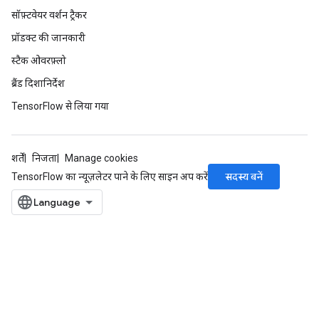
सॉफ़्टवेयर वर्शन ट्रैकर
प्रॉडक्ट की जानकारी
स्टैक ओवरफ़्लो
ब्रैंड दिशानिर्देश
TensorFlow से लिया गया
शर्तें
निजता
Manage cookies
सदस्य बनें
TensorFlow का न्यूज़लेटर पाने के लिए साइन अप करें