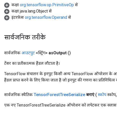
कक्षा
org.tensorflow.op.PrimitiveOp
से
कक्षा java.lang.Object से
इंटरफ़ेस
org.tensorflow.Operand
से
सार्वजनिक तरीके
सार्वजनिक
आउटपुट
<स्ट्रिंग>
as
Output
()
टेंसर का प्रतीकात्मक हैंडल लौटाता है।
TensorFlow संचालन के इनपुट किसी अन्य TensorFlow ऑपरेशन के आउटप
हैंडल प्राप्त करने के लिए किया जाता है जो इनपुट की गणना का प्रतिनिधित्व 
सार्वजनिक स्थैतिक
Tensor
Forest
Tree
Serialize
बनाएं
(
स्कोप
स्कोप
,
एक नए TensorForestTreeSerialize ऑपरेशन को लपेटकर एक क्लास बना