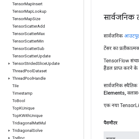
Tensor
Map
Insert
Tensor
Map
Lookup
सार्वजनिक 
Tensor
Map
Size
Tensor
Scatter
Add
Tensor
Scatter
Max
सार्वजनिक
आउटपु
Tensor
Scatter
Min
टेंसर का प्रतीकात्म
Tensor
Scatter
Sub
Tensor
Scatter
Update
TensorFlow संचाल
Tensor
Strided
Slice
Update
हैंडल प्राप्त करने 
Thread
Pool
Dataset
Thread
Pool
Handle
सार्वजनिक स्थैतिक
Tile
Elements
,
क्लास
Timestamp
To
Bool
एक नया TensorLis
Top
KUnique
Top
KWith
Unique
पैरामीटर
Tridiagonal
Mat
Mul
Tridiagonal
Solve
Try
Rpc
दायरा