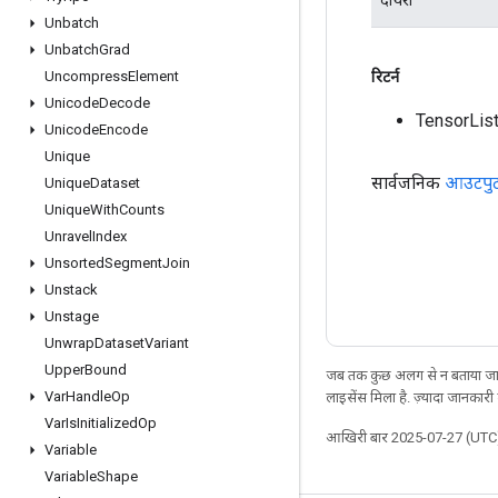
Unbatch
Unbatch
Grad
रिटर्न
Uncompress
Element
Unicode
Decode
TensorLis
Unicode
Encode
Unique
सार्वजनिक
आउटपु
Unique
Dataset
Unique
With
Counts
Unravel
Index
Unsorted
Segment
Join
Unstack
Unstage
Unwrap
Dataset
Variant
Upper
Bound
जब तक कुछ अलग से न बताया जाए
Var
Handle
Op
लाइसेंस मिला है. ज़्यादा जानकारी
Var
Is
Initialized
Op
आखिरी बार 2025-07-27 (UTC)
Variable
Variable
Shape