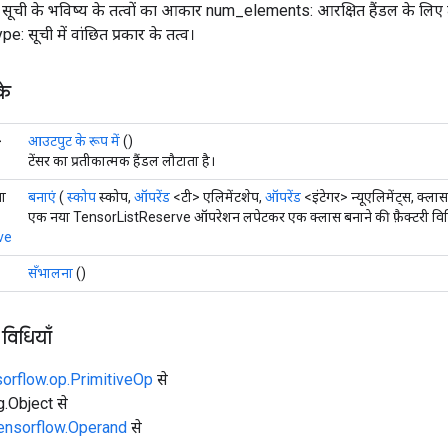
ची के भविष्य के तत्वों का आकार num_elements: आरक्षित हैंडल के लिए तत
: सूची में वांछित प्रकार के तत्व।
के
>
आउटपुट के रूप में
()
टेंसर का प्रतीकात्मक हैंडल लौटाता है।
ता
बनाएं
(
स्कोप
स्कोप,
ऑपरेंड
<टी> एलिमेंटशेप,
ऑपरेंड
<इंटेगर> न्यूएलिमेंट्स, क्ल
एक नया TensorListReserve ऑपरेशन लपेटकर एक क्लास बनाने की फ़ैक्टरी वि
ve
सँभालना
()
 विधियाँ
sorflow.op.PrimitiveOp
से
ng.Object से
tensorflow.Operand
से