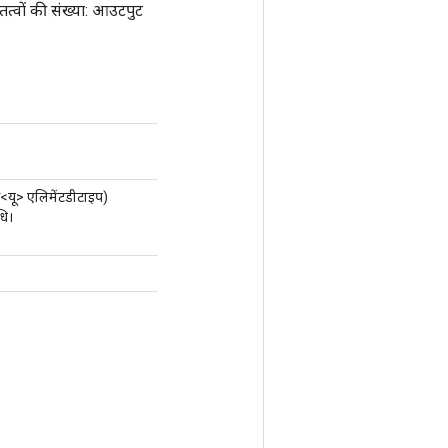
्वों की संख्या: आउटपुट
ास<यू> एलिमेंटडीटाइप)
धि।