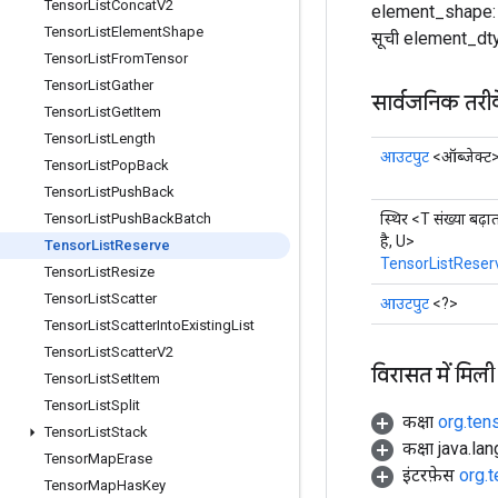
Tensor
List
Concat
V2
element_shape: सू
Tensor
List
Element
Shape
सूची element_dtype
Tensor
List
From
Tensor
Tensor
List
Gather
सार्वजनिक तरी
Tensor
List
Get
Item
Tensor
List
Length
आउटपुट
<ऑब्जेक्ट
Tensor
List
Pop
Back
Tensor
List
Push
Back
स्थिर <T संख्या बढ़ा
Tensor
List
Push
Back
Batch
है, U>
Tensor
List
Reserve
TensorListReser
Tensor
List
Resize
Tensor
List
Scatter
आउटपुट
<?>
Tensor
List
Scatter
Into
Existing
List
Tensor
List
Scatter
V2
विरासत में मिली
Tensor
List
Set
Item
Tensor
List
Split
कक्षा
org.ten
Tensor
List
Stack
कक्षा java.la
Tensor
Map
Erase
इंटरफ़ेस
org.
Tensor
Map
Has
Key