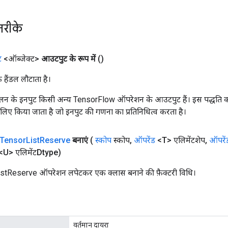
तरीके
ट
<ऑब्जेक्ट>
आउटपुट के रूप में
()
क हैंडल लौटाता है।
न के इनपुट किसी अन्य TensorFlow ऑपरेशन के आउटपुट हैं। इस पद्धति क
के लिए किया जाता है जो इनपुट की गणना का प्रतिनिधित्व करता है।
Tensor
List
Reserve
बनाएं
(
स्कोप
स्कोप
,
ऑपरेंड
<T> एलिमेंटशेप
,
ऑपरें
<U> एलिमेंटDtype)
tReserve ऑपरेशन लपेटकर एक क्लास बनाने की फ़ैक्टरी विधि।
वर्तमान दायरा