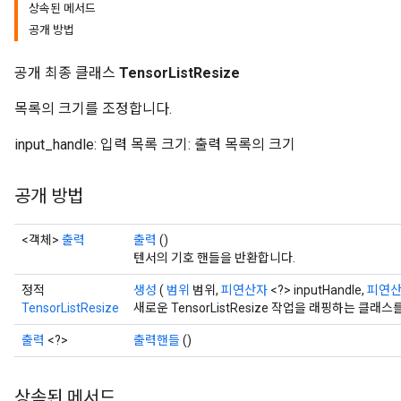
상속된 메서드
공개 방법
공개 최종 클래스
TensorListResize
목록의 크기를 조정합니다.
input_handle: 입력 목록 크기: 출력 목록의 크기
공개 방법
<객체>
출력
출력
()
텐서의 기호 핸들을 반환합니다.
정적
생성
(
범위
범위,
피연산자
<?> inputHandle,
피연
TensorListResize
새로운 TensorListResize 작업을 래핑하는 클
출력
<?>
출력핸들
()
상속된 메서드