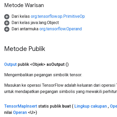
Metode Warisan
Dari kelas
org.tensorflow.op.PrimitiveOp
Dari kelas java.lang.Object
Dari antarmuka
org.tensorflow.Operand
Metode Publik
Output
publik <Objek>
as
Output
()
Mengembalikan pegangan simbolik tensor.
Masukan ke operasi TensorFlow adalah keluaran dari operasi 
untuk mendapatkan pegangan simbolis yang mewakili perhitun
Tensor
Map
Insert
statis publik
buat
(
Lingkup cakupan
,
Ope
nilai
Operan
<U>)