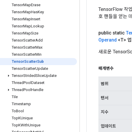
Tensor
Map
Erase
TensorFlow
Tensor
Map
Has
Key
호 핸들을 얻는 
Tensor
Map
Insert
Tensor
Map
Lookup
public static
Te
Tensor
Map
Size
Operand
<T> 
Tensor
Scatter
Add
Tensor
Scatter
Max
새로운 Tensor
Tensor
Scatter
Min
Tensor
Scatter
Sub
매개변수
Tensor
Scatter
Update
Tensor
Strided
Slice
Update
Thread
Pool
Dataset
범위
Thread
Pool
Handle
Tile
텐서
Timestamp
To
Bool
지수
Top
KUnique
Top
KWith
Unique
업데이트