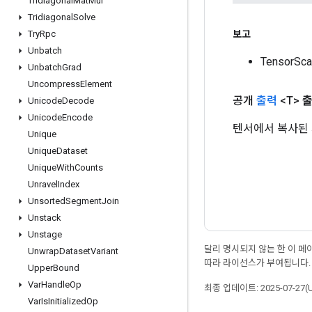
Tridiagonal
Mat
Mul
Tridiagonal
Solve
보고
Try
Rpc
Unbatch
TensorS
Unbatch
Grad
Uncompress
Element
공개
출력
<T>
Unicode
Decode
Unicode
Encode
텐서에서 복사된 
Unique
Unique
Dataset
Unique
With
Counts
Unravel
Index
Unsorted
Segment
Join
Unstack
Unstage
달리 명시되지 않는 한 이 
Unwrap
Dataset
Variant
따라 라이선스가 부여됩니다.
Upper
Bound
Var
Handle
Op
최종 업데이트: 2025-07-27(
Var
Is
Initialized
Op