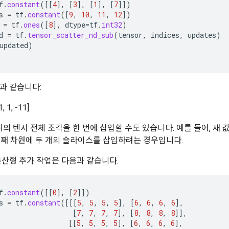
f
.
constant
(
[[
4
]
,
[
3
]
,
[
1
]
,
[
7
]]
)
s
=
tf
.
constant
(
[
9
,
10
,
11
,
12
]
)
=
tf
.
ones
(
[
8
]
,
dtype
=
tf
.
int32
)
d
=
tf
.
tensor_scatter_nd_sub
(
tensor
,
indices
,
updates
)
updated
)
과 같습니다:
1, 1, -11]
위의 텐서 전체 조각을 한 번에 삽입할 수도 있습니다. 예를 들어, 새 
 번째 차원에 두 개의 슬라이스를 삽입하려는 경우입니다.
 분산형 추가 작업은 다음과 같습니다.
f
.
constant
(
[[
0
]
,
[
2
]]
)
s
=
tf
.
constant
(
[[[
5
,
5
,
5
,
5
]
,
[
6
,
6
,
6
,
6
]
,
[
7
,
7
,
7
,
7
]
,
[
8
,
8
,
8
,
8
]]
,
[[
5
,
5
,
5
,
5
]
,
[
6
,
6
,
6
,
6
]
,