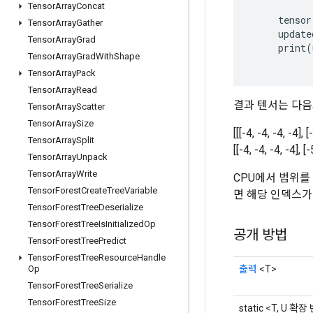
Tensor
Array
Concat
tensor
Tensor
Array
Gather
update
Tensor
Array
Grad
print
(
Tensor
Array
Grad
With
Shape
Tensor
Array
Pack
Tensor
Array
Read
결과 텐서는 다음
Tensor
Array
Scatter
Tensor
Array
Size
[[[-4, -4, -4, -4], [
Tensor
Array
Split
[[-4, -4, -4, -4], [-
Tensor
Array
Unpack
Tensor
Array
Write
CPU에서 범위를
Tensor
Forest
Create
Tree
Variable
면 해당 인덱스가
Tensor
Forest
Tree
Deserialize
Tensor
Forest
Tree
Is
Initialized
Op
공개 방법
Tensor
Forest
Tree
Predict
Tensor
Forest
Tree
Resource
Handle
출력
<T>
Op
Tensor
Forest
Tree
Serialize
Tensor
Forest
Tree
Size
static <T, U 확장