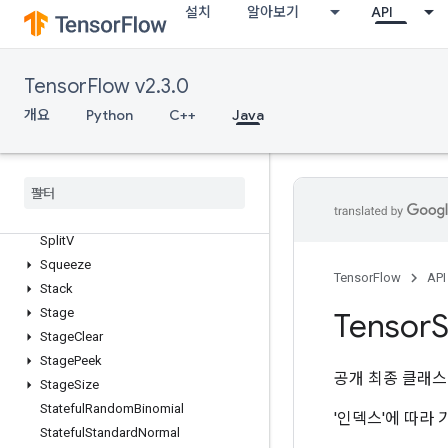
SparseMatrixOrderingAMD
설치
알아보기
API
SparseMatrixSoftmax
SparseMatrixSoftmaxGrad
SparseMatrixSparseCholesky
TensorFlow v2.3.0
SparseMatrixSparseMatMul
개요
Python
C++
Java
SparseMatrixTranspose
Sparse
Matrix
Zeros
Sparse
Tensor
To
CSRSparse
Matrix
Spence
Split
Split
V
Squeeze
TensorFlow
API
Stack
Stage
Tensor
S
Stage
Clear
Stage
Peek
공개 최종 클래
Stage
Size
Stateful
Random
Binomial
'인덱스'에 따라 
Stateful
Standard
Normal