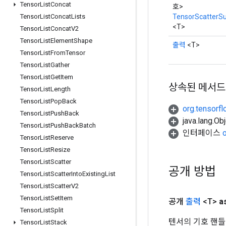
Tensor
List
Concat
호>
TensorScatterS
Tensor
List
Concat
Lists
<T>
Tensor
List
Concat
V2
Tensor
List
Element
Shape
출력
<T>
Tensor
List
From
Tensor
Tensor
List
Gather
Tensor
List
Get
Item
상속된 메서드
Tensor
List
Length
Tensor
List
Pop
Back
org.tensorfl
Tensor
List
Push
Back
java.lang.
Tensor
List
Push
Back
Batch
인터페이스
Tensor
List
Reserve
Tensor
List
Resize
Tensor
List
Scatter
공개 방법
Tensor
List
Scatter
Into
Existing
List
Tensor
List
Scatter
V2
Tensor
List
Set
Item
공개
출력
<T>
a
Tensor
List
Split
텐서의 기호 핸들
Tensor
List
Stack