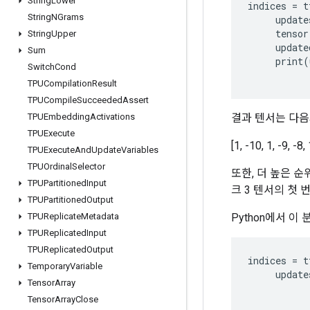
String
Lower
indices
=
t
String
NGrams
update
tensor
String
Upper
update
Sum
print
(
Switch
Cond
TPUCompilation
Result
TPUCompile
Succeeded
Assert
결과 텐서는 다음
TPUEmbedding
Activations
TPUExecute
[1, -10, 1, -9, -8, 
TPUExecute
And
Update
Variables
TPUOrdinal
Selector
또한, 더 높은 순
TPUPartitioned
Input
크 3 텐서의 첫
TPUPartitioned
Output
Python에서 이
TPUReplicate
Metadata
TPUReplicated
Input
TPUReplicated
Output
indices
=
t
Temporary
Variable
update
Tensor
Array
Tensor
Array
Close