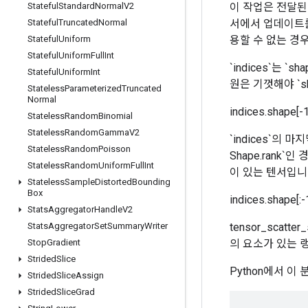
이 작업은 전달된 
Stateful
Standard
Normal
V2
서에서 업데이트를 
Stateful
Truncated
Normal
용할 수 없는 경
Stateful
Uniform
Stateful
Uniform
Full
Int
`indices`는 
Stateful
Uniform
Int
원은 기껏해야 `s
Stateless
Parameterized
Truncated
Normal
indices.shape[
Stateless
Random
Binomial
Stateless
Random
Gamma
V2
`indices`의 마지막
Stateless
Random
Poisson
Shape.rank`인
Stateless
Random
Uniform
Full
Int
이 있는 텐서입니
Stateless
Sample
Distorted
Bounding
Box
indices.shape[:-
Stats
Aggregator
Handle
V2
tensor_sca
Stats
Aggregator
Set
Summary
Writer
의 요소가 있는 
Stop
Gradient
Strided
Slice
Python에서 이
Strided
Slice
Assign
Strided
Slice
Grad