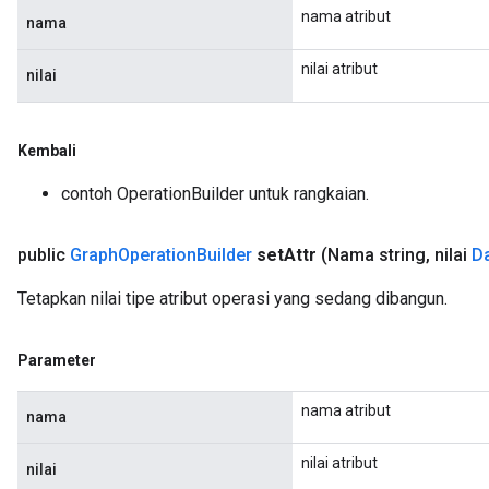
nama atribut
nama
nilai atribut
nilai
Kembali
contoh OperationBuilder untuk rangkaian.
public
Graph
Operation
Builder
set
Attr
(Nama string
,
nilai
D
Tetapkan nilai tipe atribut operasi yang sedang dibangun.
Parameter
nama atribut
nama
nilai atribut
nilai