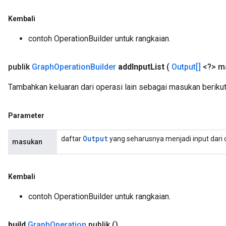
Kembali
contoh OperationBuilder untuk rangkaian.
publik
Graph
Operation
Builder
add
Input
List
(
Output[]
<?> m
Tambahkan keluaran dari operasi lain sebagai masukan beriku
Parameter
Output
daftar
yang seharusnya menjadi input dari 
masukan
Kembali
contoh OperationBuilder untuk rangkaian.
build
Graph
Operation
publik
()