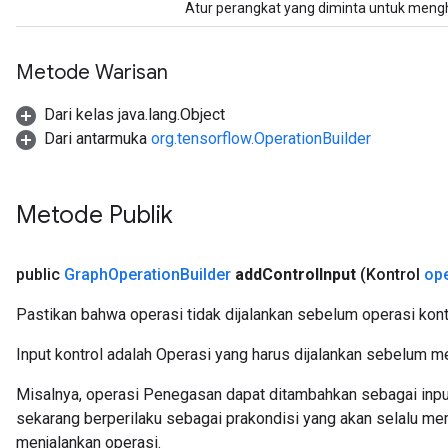
Atur perangkat yang diminta untuk mengh
Metode Warisan
Dari kelas java.lang.Object
Dari antarmuka
org.tensorflow.OperationBuilder
Metode Publik
public
Graph
Operation
Builder
add
Control
Input
(Kontrol
ope
Pastikan bahwa operasi tidak dijalankan sebelum operasi kontr
Input kontrol adalah Operasi yang harus dijalankan sebelum m
Misalnya, operasi Penegasan dapat ditambahkan sebagai input 
sekarang berperilaku sebagai prakondisi yang akan selalu mem
menjalankan operasi.