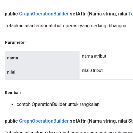
public
Graph
Operation
Builder
set
Attr
(Nama string
,
nilai
Te
Tetapkan nilai tensor atribut operasi yang sedang dibangun.
Parameter
nama atribut
nama
nilai atribut
nilai
Kembali
contoh OperationBuilder untuk rangkaian.
public
Graph
Operation
Builder
set
Attr
(Nama string
,
nilai St
Tetapkan nilai string dari atribut operasi yang sedang dibangun