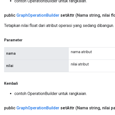
contoh OperationBuilder untuk rangkaian.
public
Graph
Operation
Builder
set
Attr
(Nama string
,
nilai fl
Tetapkan nilai float dari atribut operasi yang sedang dibangun.
Parameter
nama atribut
nama
nilai atribut
nilai
Kembali
contoh OperationBuilder untuk rangkaian.
public
Graph
Operation
Builder
set
Attr
(Nama string
,
nilai p