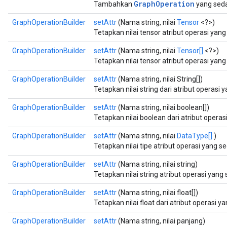
GraphOperation
Tambahkan
yang sed
GraphOperationBuilder
setAttr
(Nama string, nilai
Tensor
<?>)
Tetapkan nilai tensor atribut operasi yan
GraphOperationBuilder
setAttr
(Nama string, nilai
Tensor[]
<?>)
Tetapkan nilai tensor atribut operasi yan
GraphOperationBuilder
setAttr
(Nama string, nilai String[])
Tetapkan nilai string dari atribut operasi
GraphOperationBuilder
setAttr
(Nama string, nilai boolean[])
Tetapkan nilai boolean dari atribut opera
GraphOperationBuilder
setAttr
(Nama string, nilai
DataType[]
)
Tetapkan nilai tipe atribut operasi yang 
GraphOperationBuilder
setAttr
(Nama string, nilai string)
Tetapkan nilai string atribut operasi yan
GraphOperationBuilder
setAttr
(Nama string, nilai float[])
Tetapkan nilai float dari atribut operasi 
GraphOperationBuilder
setAttr
(Nama string, nilai panjang)