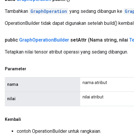
Tambahkan
GraphOperation
yang sedang dibangun ke
Gra
OperationBuilder tidak dapat digunakan setelah build() kembali
public
Graph
Operation
Builder
set
Attr
(Nama string
,
nilai
T
Tetapkan nilai tensor atribut operasi yang sedang dibangun.
Parameter
nama atribut
nama
nilai atribut
nilai
Kembali
contoh OperationBuilder untuk rangkaian.