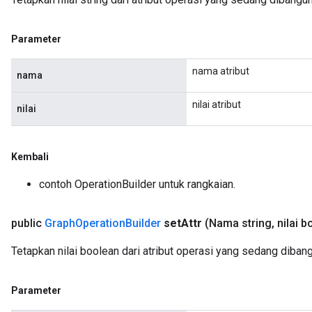
Parameter
nama atribut
nama
nilai atribut
nilai
Kembali
contoh OperationBuilder untuk rangkaian.
public
Graph
Operation
Builder
set
Attr
(Nama string
,
nilai b
Tetapkan nilai boolean dari atribut operasi yang sedang diban
Parameter