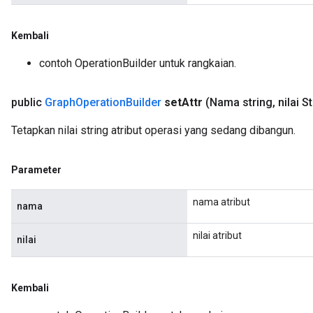
Kembali
contoh OperationBuilder untuk rangkaian.
public
Graph
Operation
Builder
set
Attr
(Nama string
,
nilai S
Tetapkan nilai string atribut operasi yang sedang dibangun.
Parameter
nama atribut
nama
nilai atribut
nilai
Kembali