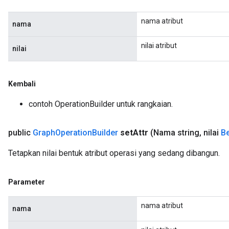
nama atribut
nama
nilai atribut
nilai
Kembali
contoh OperationBuilder untuk rangkaian.
public
Graph
Operation
Builder
set
Attr
(Nama string
,
nilai
B
Tetapkan nilai bentuk atribut operasi yang sedang dibangun.
Parameter
nama atribut
nama