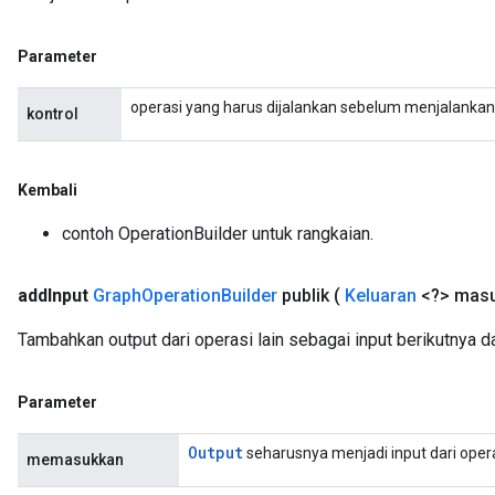
Parameter
operasi yang harus dijalankan sebelum menjalankan o
kontrol
Kembali
contoh OperationBuilder untuk rangkaian.
add
Input
Graph
Operation
Builder
publik
(
Keluaran
<?> mas
Tambahkan output dari operasi lain sebagai input berikutnya d
Parameter
Output
seharusnya menjadi input dari oper
memasukkan