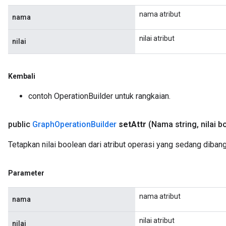
nama atribut
nama
nilai atribut
nilai
Kembali
contoh OperationBuilder untuk rangkaian.
public
Graph
Operation
Builder
set
Attr
(Nama string
,
nilai b
Tetapkan nilai boolean dari atribut operasi yang sedang diban
Parameter
nama atribut
nama
nilai atribut
nilai