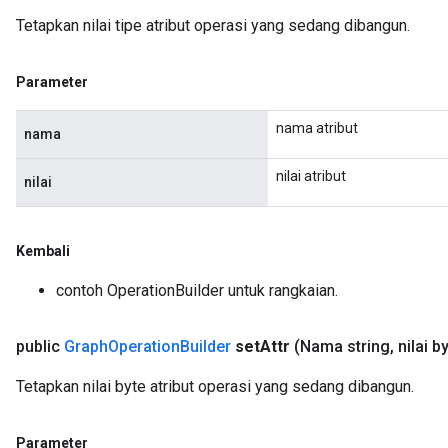
Tetapkan nilai tipe atribut operasi yang sedang dibangun.
Parameter
nama atribut
nama
nilai atribut
nilai
Kembali
contoh OperationBuilder untuk rangkaian.
public
Graph
Operation
Builder
set
Attr
(Nama string
,
nilai by
Tetapkan nilai byte atribut operasi yang sedang dibangun.
Parameter