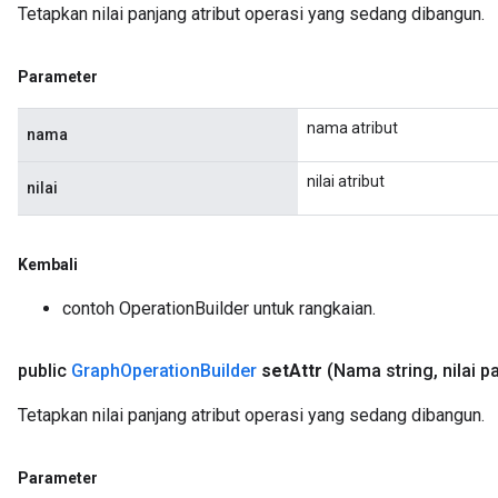
Tetapkan nilai panjang atribut operasi yang sedang dibangun.
Parameter
nama atribut
nama
nilai atribut
nilai
Kembali
contoh OperationBuilder untuk rangkaian.
public
Graph
Operation
Builder
set
Attr
(Nama string
,
nilai p
Tetapkan nilai panjang atribut operasi yang sedang dibangun.
Parameter