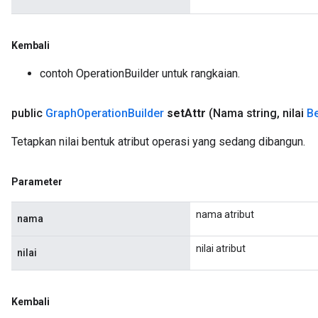
Kembali
contoh OperationBuilder untuk rangkaian.
public
Graph
Operation
Builder
set
Attr
(Nama string
,
nilai
Be
Tetapkan nilai bentuk atribut operasi yang sedang dibangun.
Parameter
nama atribut
nama
nilai atribut
nilai
Kembali