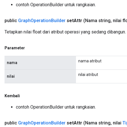
contoh OperationBuilder untuk rangkaian.
public
Graph
Operation
Builder
set
Attr
(Nama string
,
nilai fl
Tetapkan nilai float dari atribut operasi yang sedang dibangun.
Parameter
nama atribut
nama
nilai atribut
nilai
Kembali
contoh OperationBuilder untuk rangkaian.
public
Graph
Operation
Builder
set
Attr
(Nama string
,
nilai
Ti