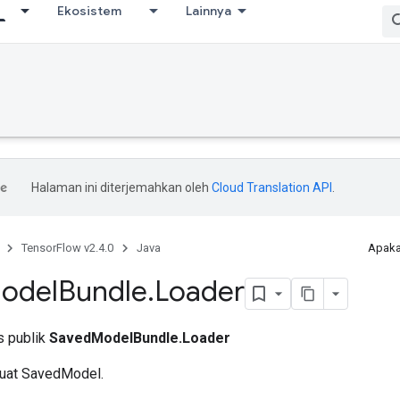
Ekosistem
Lainnya
Halaman ini diterjemahkan oleh
Cloud Translation API
.
TensorFlow v2.4.0
Java
Apaka
odel
Bundle
.
Loader
is publik
SavedModelBundle.Loader
uat SavedModel.