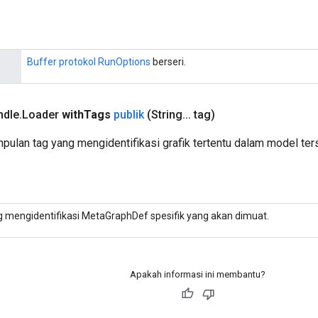
Buffer protokol RunOptions
berseri.
ndle
.
Loader
with
Tags
publik
(String
.
.
.
tag)
ulan tag yang mengidentifikasi grafik tertentu dalam model ter
g mengidentifikasi MetaGraphDef spesifik yang akan dimuat.
Apakah informasi ini membantu?