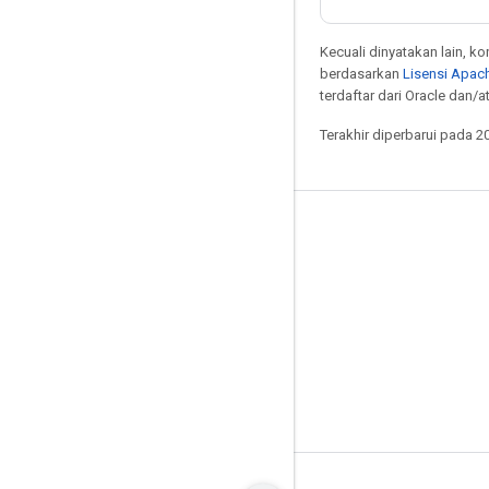
Kecuali dinyatakan lain, k
berdasarkan
Lisensi Apach
terdaftar dari Oracle dan/
Terakhir diperbarui pada 2
Tetap terhubung
Blog
Forum
GitHub
Twitter
YouTube