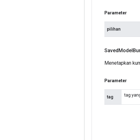
Parameter
pilihan
Saved
Model
Bu
Menetapkan kump
Parameter
tag yan
tag