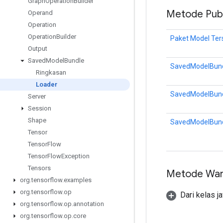
Graph
Operation
Builder
Metode Publ
Operand
Operation
Operation
Builder
Paket Model Te
Output
Saved
Model
Bundle
SavedModelBund
Ringkasan
Loader
SavedModelBund
Server
Session
Shape
SavedModelBund
Tensor
Tensor
Flow
Tensor
Flow
Exception
Tensors
Metode War
org
.
tensorflow
.
examples
org
.
tensorflow
.
op
Dari kelas j
org
.
tensorflow
.
op
.
annotation
org
.
tensorflow
.
op
.
core