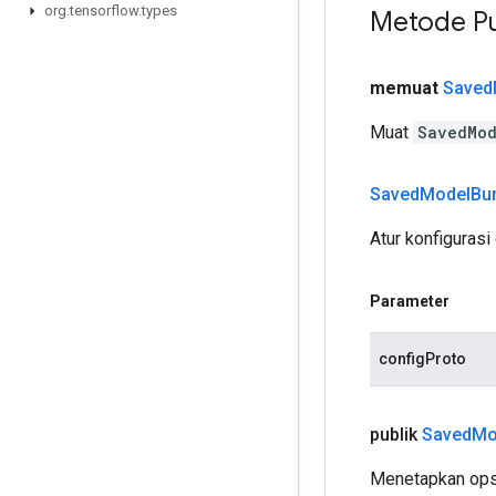
org
.
tensorflow
.
types
Metode Pu
memuat
Saved
Muat
SavedMod
Saved
Model
Bu
Atur konfigurasi
Parameter
configProto
publik
Saved
Mo
Menetapkan opsi