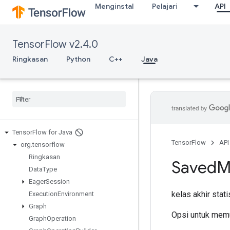
Menginstal
Pelajari
API
TensorFlow v2.4.0
Ringkasan
Python
C++
Java
Tensor
Flow for Java
TensorFlow
API
org
.
tensorflow
Ringkasan
Saved
M
Data
Type
Eager
Session
kelas akhir stat
Execution
Environment
Graph
Opsi untuk mem
Graph
Operation