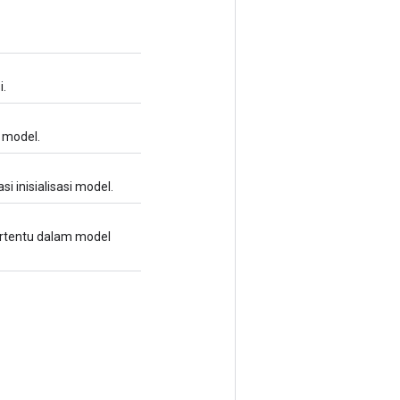
i.
 model.
 inisialisasi model.
ertentu dalam model