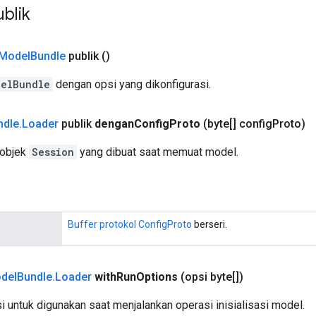
blik
Model
Bundle
publik
()
elBundle
dengan opsi yang dikonfigurasi.
ndle
.
Loader
publik
dengan
Config
Proto
(byte[] config
Proto)
 objek
Session
yang dibuat saat memuat model.
Buffer protokol ConfigProto
berseri.
del
Bundle
.
Loader
with
Run
Options
(opsi byte[])
 untuk digunakan saat menjalankan operasi inisialisasi model.