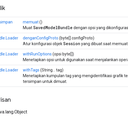
ik
rsimpan
memuat
()
SavedModelBundle
Muat
dengan opsi yang dikonfiguras
le.Loader
denganConfigProto
(byte[] configProto)
Session
Atur konfigurasi objek
yang dibuat saat memuat
le.Loader
withRunOptions
(opsi byte[])
Menetapkan opsi untuk digunakan saat menjalankan operasi
le.Loader
withTags
(String... tag)
Menetapkan kumpulan tag yang mengidentifikasi grafik t
tersimpan untuk dimuat.
isan
ava.lang.Object