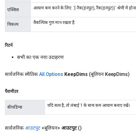
आयाम कम करने के लिए. `[-रैंक(इनपुट), रैंक(इनपुट))` श्रेणी में हो
एक्सिस
वैकल्पिक गुण मान रखता है
विकल्प
रिटर्न
Flush
सभी का एक नया उदाहरण
सार्वजनिक स्थैतिक
All
.
Options
Keep
Dims
(बूलियन Keep
Dims)
eHandleOp
पैरामीटर
ureSplit
यदि सत्य है, तो लंबाई 1 के साथ कम आयाम बनाए रखें।
कीपडिम्स
सार्वजनिक
आउटपुट
<बूलियन>
आउटपुट
()