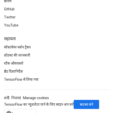
फ़ोरम
GitHub
Twitter
YouTube
सहायता
सॉफ़्टवेयर वर्शन ट्रैकर
प्रॉडक्ट की जानकारी
स्टैक ओवरफ़्लो
ब्रैंड दिशानिर्देश
TensorFlow से लिया गया
शर्तें
निजता
Manage cookies
सदस्य बनें
TensorFlow का न्यूज़लेटर पाने के लिए साइन अप करें