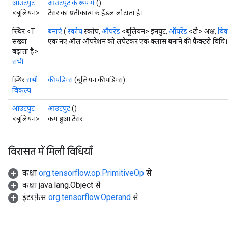
आउटपुट
आउटपुट के रूप में
()
<बूलियन>
टेंसर का प्रतीकात्मक हैंडल लौटाता है।
स्थिर <T
बनाएं
(
स्कोप
स्कोप,
ऑपरेंड
<बूलियन> इनपुट,
ऑपरेंड
<टी> अक्ष,
विक
संख्या
एक नए ऑल ऑपरेशन को लपेटकर एक क्लास बनाने की फ़ैक्टरी विधि।
बढ़ाता है>
सभी
स्थिर
सभी
कीपडिम्स
(बूलियन कीपडिम्स)
विकल्प
आउटपुट
आउटपुट
()
<बूलियन>
कम हुआ टेंसर.
विरासत में मिली विधियाँ
कक्षा
org.tensorflow.op.PrimitiveOp
से
कक्षा java.lang.Object से
इंटरफ़ेस
org.tensorflow.Operand
से