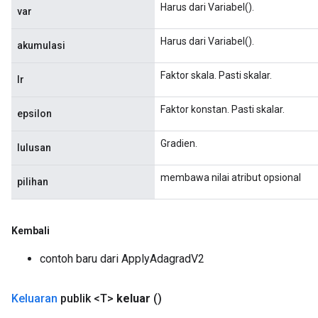
Harus dari Variabel().
var
Harus dari Variabel().
akumulasi
Faktor skala. Pasti skalar.
lr
Flush
Faktor konstan. Pasti skalar.
epsilon
Gradien.
eHandleOp
lulusan
membawa nilai atribut opsional
pilihan
ureSplit
Kembali
contoh baru dari ApplyAdagradV2
Keluaran
publik <T>
keluar
()