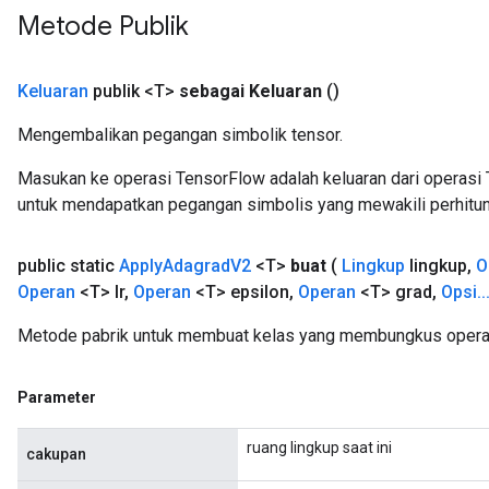
Metode Publik
t
Keluaran
publik <T>
sebagai Keluaran
()
Mengembalikan pegangan simbolik tensor.
Masukan ke operasi TensorFlow adalah keluaran dari operasi 
untuk mendapatkan pegangan simbolis yang mewakili perhitun
source
public static
Apply
Adagrad
V2
<T>
buat
(
Lingkup
lingkup
,
O
Operan
<T> lr
,
Operan
<T> epsilon
,
Operan
<T> grad
,
Opsi
.
.
leOp
Metode pabrik untuk membuat kelas yang membungkus opera
Parameter
ruang lingkup saat ini
cakupan