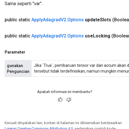
Sama seperti "var".
public static
Apply
Adagrad
V2
.
Options
update
Slots
(Boolea
public static
Apply
Adagrad
V2
.
Options
use
Locking
(Boolea
Parameter
Jika `True`, pembaruan tensor var dan accum akan dili
gunakan
tersebut tidak terdefinisikan, namun mungkin menun
Penguncian
Apakah informasi ini membantu?
Kecuali dinyatakan lain, konten di halaman ini dilisensikan berdasarkan
Lisensi Creative Commons Attribution 4.0
, sedangkan contoh kode