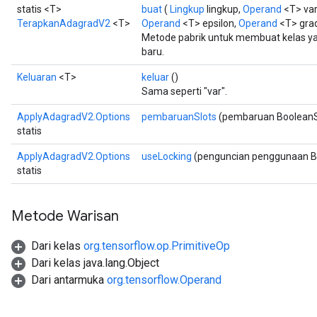
statis <T>
buat
(
Lingkup
lingkup,
Operand
<T> var
TerapkanAdagradV2
<T>
Operand
<T> epsilon,
Operand
<T> gra
Metode pabrik untuk membuat kelas 
baru.
Keluaran
<T>
keluar
()
Sama seperti "var".
ApplyAdagradV2.Options
pembaruanSlots
(pembaruan BooleanS
statis
ApplyAdagradV2.Options
useLocking
(penguncian penggunaan B
statis
Metode Warisan
Dari kelas
org.tensorflow.op.PrimitiveOp
Dari kelas java.lang.Object
Dari antarmuka
org.tensorflow.Operand