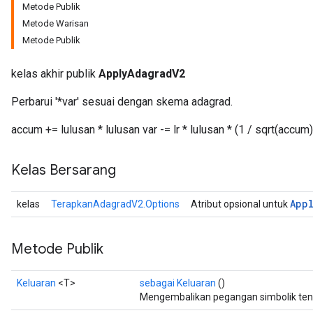
Metode Publik
Metode Warisan
Metode Publik
kelas akhir publik
ApplyAdagradV2
Perbarui '*var' sesuai dengan skema adagrad.
accum += lulusan * lulusan var -= lr * lulusan * (1 / sqrt(accum)
Kelas Bersarang
App
kelas
TerapkanAdagradV2.Options
Atribut opsional untuk
Metode Publik
Keluaran
<T>
sebagai Keluaran
()
Mengembalikan pegangan simbolik ten