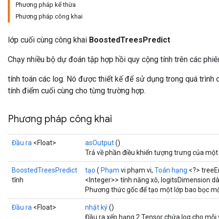
Phương pháp kế thừa
Phương pháp công khai
lớp cuối cùng công khai
BoostedTreesPredict
Flush
Chạy nhiều bộ dự đoán tập hợp hồi quy cộng tính trên các phi
tính toán các log. Nó được thiết kế để sử dụng trong quá trình
eHandleOp
tính điểm cuối cùng cho từng trường hợp.
Phương pháp công khai
ureSplit
Đầu ra
<Float>
asOutput
()
Trả về phần điều khiển tượng trưng của một
BoostedTreesPredict
tạo
(
Phạm
vi phạm vi,
Toán hạng
<?> treeE
tĩnh
<Integer>> tính năng xô, logitsDimension dà
Phương thức gốc để tạo một lớp bao bọc mộ
Đầu ra
<Float>
nhật ký
()
Đầu ra xếp hạng 2 Tensor chứa log cho mỗi v