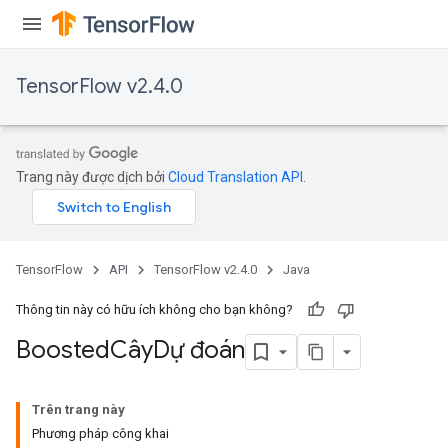
t
TensorFlow v2.4.0
source
Trang này được dịch bởi
Cloud Translation API
.
leOp
TensorFlow
API
TensorFlow v2.4.0
Java
Thông tin này có hữu ích không cho bạn không?
Boosted
Cây
Dự đoán
Trên trang này
Phương pháp công khai