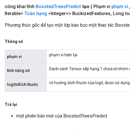
công khai tĩnh
Boosted
Trees
Predict
tạo
( Phạm vi
phạm vi
Iterable<
Toán hạng
<Integer>> Buckized
Features
,
Long lo
Phương thức gốc để tạo một lớp bao bọc một thao tác Booste
Thông số
phạm vi hiện tại
phạm vi
Danh sách Tensor xếp hạng 1 chứa id nhóm c
tính năng xô
vô hướng, kích thước của logit, được sử dụng
logitsKích thước
Trả lại
một phiên bản mới của BoostedTreesPredict