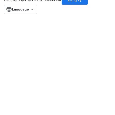
Đăng ký
Đăng ký nhận bản tin từ TensorFlow
Batch
atch