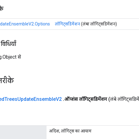
के
dateEnsembleV2.Options
लॉगिट्सडिमेंशन
(लंबा लॉगिट्सडिमेंशन)
 विधियाँ
ng.Object से
तरीके
ed
Trees
Update
Ensemble
V2
.
ऑप्शंस लॉगिट्सडिमेंशन
(लंबे लॉगिट्सडिम
अदिश, लॉगिट्स का आयाम