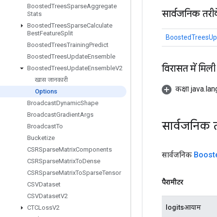
Boosted
Trees
Sparse
Aggregate
सार्वजनिक तरी
Stats
Boosted
Trees
Sparse
Calculate
Best
Feature
Split
BoostedTreesUp
Boosted
Trees
Training
Predict
Boosted
Trees
Update
Ensemble
विरासत में मिली
Boosted
Trees
Update
Ensemble
V2
खास जानकारी
कक्षा java.la
Options
Broadcast
Dynamic
Shape
Broadcast
Gradient
Args
सार्वजनिक 
Broadcast
To
Bucketize
CSRSparse
Matrix
Components
सार्वजनिक
Boost
CSRSparse
Matrix
To
Dense
CSRSparse
Matrix
To
Sparse
Tensor
पैरामीटर
CSVDataset
CSVDataset
V2
logitsआयाम
CTCLoss
V2