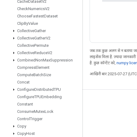
Cache
Dataset
V2
Check
Numerics
V2
Choose
Fastest
Dataset
Clip
By
Value
Collective
Gather
Collective
Gather
V2
Collective
Permute
जब तक कुछ अलग से न बताया जाए
Collective
Reduce
V2
लाइसेंस मिला है. ज़्यादा जानकारी
Combined
Non
Max
Suppression
है. कुछ कॉन्टेंट को,
numpy lice
Compress
Element
आखिरी बार 2025-07-27 (UTC)
Compute
Batch
Size
Concat
Configure
Distributed
TPU
Configure
TPUEmbedding
जुड़े रहें
Constant
ब्लॉग
Consume
Mutex
Lock
Control
Trigger
फ़ोरम
Copy
GitHub
Copy
Host