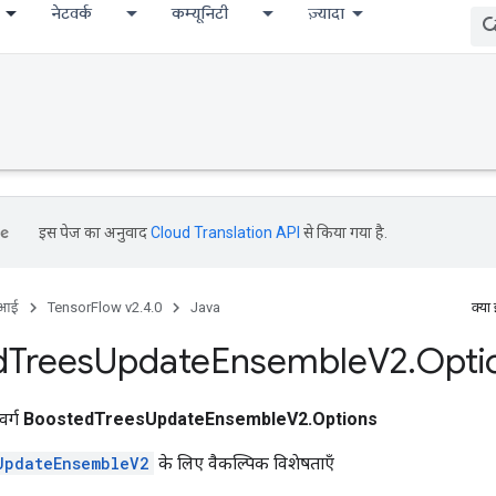
नेटवर्क
कम्यूनिटी
ज़्यादा
इस पेज का अनुवाद
Cloud Translation API
से किया गया है.
ीआई
TensorFlow v2.4.0
Java
क्या
d
Trees
Update
Ensemble
V2
.
Opti
वर्ग
BoostedTreesUpdateEnsembleV2.Options
UpdateEnsembleV2
के लिए वैकल्पिक विशेषताएँ