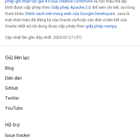
phép ghi nhận tác giả 4.0 của Creative Commons
và các mẫu mã lập
trình được cấp phép theo
Giấy phép Apache 2.0
. Để xem chi tiết, vui lòng
tham khảo
Chính sách trên trang web của Google Developers
. Java là
một nhãn hiệu đã đăng ký của Oracle và/hoặc các đơn vị liên kết của
Oracle. Một số nội dung được cấp phép theo
giấy phép numpy
.
Cập nhật lần gần đây nhất: 2025-07-27 UTC.
Giữ liên lạc
Blog
Diễn đàn
GitHub
Batch
Twitter
YouTube
atch
Hỗ trợ
Issue tracker