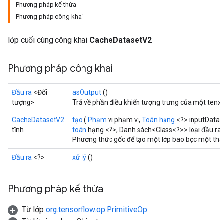
Phương pháp kế thừa
Phương pháp công khai
lớp cuối cùng công khai
CacheDatasetV2
Phương pháp công khai
Đầu ra
<Đối
asOutput
()
tượng>
Trả về phần điều khiển tượng trưng của một ten
CacheDatasetV2
tạo
(
Phạm
vi phạm vi,
Toán hạng
<?> inputData
tĩnh
toán
hạng <?>, Danh sách<Class<?>> loại đầu r
Phương thức gốc để tạo một lớp bao bọc một t
Đầu ra
<?>
xử lý
()
Phương pháp kế thừa
Từ lớp
org.tensorflow.op.PrimitiveOp