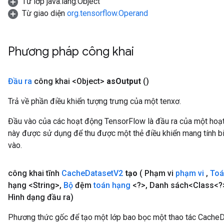
Từ lớp java.lang.Object
Từ giao diện
org.tensorflow.Operand
Phương pháp công khai
Đầu ra
công khai <Object>
as
Output
()
Trả về phần điều khiển tượng trưng của một tenxơ.
Đầu vào của các hoạt động TensorFlow là đầu ra của một ho
này được sử dụng để thu được một thẻ điều khiển mang tính bi
vào.
công khai tĩnh
Cache
Dataset
V2
tạo
( Phạm vi
phạm vi
,
Toá
hạng <String>
,
Bộ
đệm
toán hạng
<?>
,
Danh sách<Class<?>
Hình dạng đầu ra)
Phương thức gốc để tạo một lớp bao bọc một thao tác Cache