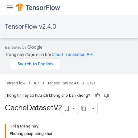
eHandleOp
TensorFlow v2.4.0
ureSplit
Trang này được dịch bởi
Cloud Translation API
.
TensorFlow
API
TensorFlow v2.4.0
Java
Thông tin này có hữu ích không cho bạn không?
Cache
Dataset
V2
Trên trang này
Phương pháp công khai