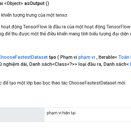
i <Object>
as
Output
()
 khiển tượng trưng của một tenxơ.
 hoạt động TensorFlow là đầu ra của một hoạt động TensorFlow
 để thu được một thẻ điều khiển mang tính biểu tượng đại diện c
Choose
Fastest
Dataset
tạo
( Phạm vi
phạm vi
,
Iterable<
Toán
ử nghiệm dài
,
Danh sách<Class<?>> loại đầu ra
,
Danh sách<
 để tạo một lớp bao bọc thao tác ChooseFastestDataset mới.
phạm vi hiện tại