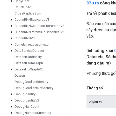
Copy
Host
Đầu ra
công kha
Count
Up
To
Trả về phần điều
Cross
Replica
Sum
Cudnn
RNNBackprop
V3
Đầu vào của các
Cudnn
RNNCanonical
To
Params
V2
này được sử dụng
Cudnn
RNNParams
To
Canonical
V2
vào.
Cudnn
RNNV3
Cumulative
Logsumexp
tĩnh công khai
Data
Service
Dataset
Datasets
,
Số th
Dataset
Cardinality
dạng đầu ra)
Dataset
From
Graph
Dataset
To
Graph
V2
Phương thức gốc
Dawsn
Debug
Gradient
Identity
Thông số
Debug
Gradient
Ref
Identity
Debug
Identity
Debug
Identity
V2
phạm vi
Debug
Nan
Count
Debug
Numeric
Summary