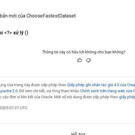
 bản mới của ChooseFastestDataset
i <?>
xử lý
()
Thông tin này có hữu ích không cho bạn không?
 dung của trang này được cấp phép theo
Giấy phép ghi nhận tác giả 4.0 của Cr
Apache 2.0
. Để xem chi tiết, vui lòng tham khảo
Chính sách trên trang web của
 các đơn vị liên kết của Oracle. Một số nội dung được cấp phép theo
giấy phé
 2025-07-27 UTC.
Hỗ trợ