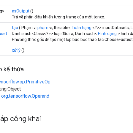
ng>
asOutput
()
Trả về phần điều khiển tượng trưng của một tenxơ.
tạo
( Phạm vi
phạm
vi, Iterable<
Toán hạng
<?>> inputDatasets, 
aset
Danh sách<Class<?>> loại đầu ra, Danh sách<
Hình dạng
> hình d
Phương thức gốc để tạo một lớp bao bọc thao tác ChooseFastest
xử lý
()
 kế thừa
ensorflow.op.PrimitiveOp
lang.Object
n
org.tensorflow.Operand
áp công khai