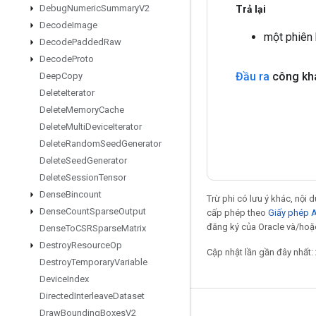
Debug
Numeric
Summary
V2
Trả lại
Decode
Image
một phiên
Decode
Padded
Raw
Decode
Proto
Đầu ra
công kha
Deep
Copy
Delete
Iterator
Delete
Memory
Cache
Delete
Multi
Device
Iterator
Delete
Random
Seed
Generator
Delete
Seed
Generator
Delete
Session
Tensor
Dense
Bincount
Trừ phi có lưu ý khác, nội
Dense
Count
Sparse
Output
cấp phép theo
Giấy phép 
đăng ký của Oracle và/hoặc
Dense
To
CSRSparse
Matrix
Destroy
Resource
Op
Cập nhật lần gần đây nhất:
Destroy
Temporary
Variable
Device
Index
Directed
Interleave
Dataset
Draw
Bounding
Boxes
V2
Giữ liên lạc