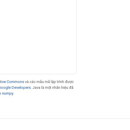
eative Commons
và các mẫu mã lập trình được
 Google Developers
. Java là một nhãn hiệu đã
p numpy
.