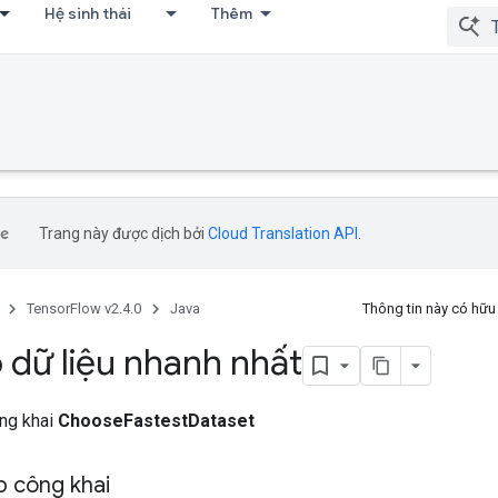
Hệ sinh thái
Thêm
Trang này được dịch bởi
Cloud Translation API
.
TensorFlow v2.4.0
Java
Thông tin này có hữ
 dữ liệu nhanh nhất
ông khai
ChooseFastestDataset
 công khai