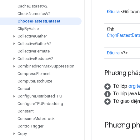
Cache
Dataset
V2
Đầu ra
<Đối tượ
Check
Numerics
V2
Choose
Fastest
Dataset
Clip
By
Value
tĩnh
ChọnFastestDat
Collective
Gather
Collective
Gather
V2
Collective
Permute
Đầu ra
<?>
Collective
Reduce
V2
Combined
Non
Max
Suppression
Phương pháp
Compress
Element
Compute
Batch
Size
Từ lớp
org.t
Concat
Từ lớp java.
Configure
Distributed
TPU
Từ giao diệ
Configure
TPUEmbedding
Constant
Consume
Mutex
Lock
Phương ph
Control
Trigger
Copy