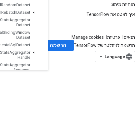
Experimental
Random
Dataset
Experimental
Rebatch
Dataset
Experimental
Set
Stats
Aggregator
Dataset
Experimental
Sliding
Window
Dataset
Experimental
Sql
Dataset
Experimental
Stats
Aggregator
Handle
Experimental
Stats
Aggregator
Summary
Experimental
Unbatch
Dataset
Expint
Extract
Glimpse
V2
Extract
Volume
Patches
Fill
Fingerprint
FresnelCos
FresnelSin
FusedBatchNormGradV3