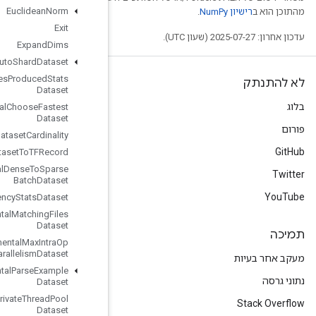
Euclidean
Norm
Exit
Expand
Dims
Experimental
Auto
Shard
Dataset
Experimental
Bytes
Produced
Stats
Dataset
Experimental
Choose
Fastest
Dataset
Experimental
Dataset
Cardinality
Experimental
Dataset
To
TFRecord
Experimental
Dense
To
Sparse
Batch
Dataset
Experimental
Latency
Stats
Dataset
Experimental
Matching
Files
Dataset
Experimental
Max
Intra
Op
Parallelism
Dataset
Experimental
Parse
Example
Dataset
Experimental
Private
Thread
Pool
Dataset