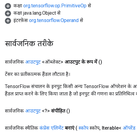
कक्षा
org.tensorflow.op.PrimitiveOp
से
कक्षा java.lang.Object से
इंटरफ़ेस
org.tensorflow.Operand
से
सार्वजनिक तरीके
सार्वजनिक
आउटपुट
<ऑब्जेक्ट>
आउटपुट के रूप में
()
टेंसर का प्रतीकात्मक हैंडल लौटाता है।
TensorFlow संचालन के इनपुट किसी अन्य TensorFlow ऑपरेशन के आउटप
हैंडल प्राप्त करने के लिए किया जाता है जो इनपुट की गणना का प्रतिनिधित्व 
सार्वजनिक
आउटपुट
<?>
संपीड़ित
()
सार्वजनिक स्थैतिक
कंप्रेस एलिमेंट
बनाएं
(
स्कोप
स्कोप
,
Iterable<
ऑपरेंड