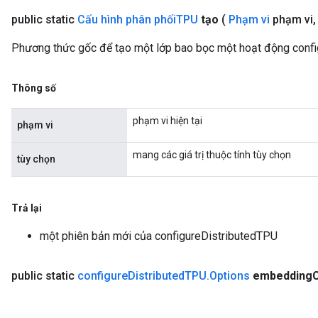
public static
Cấu hình phân phối
TPU
tạo
(
Phạm vi
phạm vi
,
Batch
Phương thức gốc để tạo một lớp bao bọc một hoạt động confi
atch
Thông số
phạm vi hiện tại
phạm vi
mang các giá trị thuộc tính tùy chọn
tùy chọn
Trả lại
một phiên bản mới của configureDistributedTPU
public static
configure
Distributed
TPU
.
Options
embedding