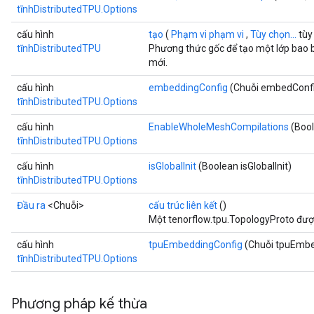
tĩnhDistributedTPU.Options
cấu hình
tạo
(
Phạm vi phạm vi
,
Tùy chọn...
tùy
tĩnhDistributedTPU
Phương thức gốc để tạo một lớp bao 
mới.
cấu hình
embeddingConfig
(Chuỗi embedConf
tĩnhDistributedTPU.Options
cấu hình
EnableWholeMeshCompilations
(Boo
tĩnhDistributedTPU.Options
cấu hình
isGlobalInit
(Boolean isGlobalInit)
tĩnhDistributedTPU.Options
Đầu ra
<Chuỗi>
cấu trúc liên kết
()
Một tenorflow.tpu.TopologyProto được
cấu hình
tpuEmbeddingConfig
(Chuỗi tpuEmbe
tĩnhDistributedTPU.Options
Phương pháp kế thừa