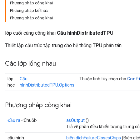
Phương pháp công khai
Phương pháp kế thừa
Phương pháp công khai
lớp cuối cùng công khai
Cấu hìnhDistributedTPU
Thiết lập cấu trúc tập trung cho hệ thống TPU phân tán.
Các lớp lồng nhau
Conf
lớp
Cấu
Thuộc tính tùy chọn cho
học
hìnhDistributedTPU.Options
Phương pháp công khai
Đầu ra
<Chuỗi>
asOutput
()
Trả về phần điều khiển tượng trưng c
cấu hình
biên dịchFailureClosesChips
(Biên dịc