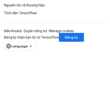
Nguyên tắc về thương hiệu
Trích dẫn TensorFlow
Điều khoản
Quyền riêng tư
Manage cookies
Đăng ký
Đăng ký nhận bản tin từ TensorFlow
sGradAccumDebug
rs
ersGradAccumDebug
rs
ersGradAccumDebug
Parameters