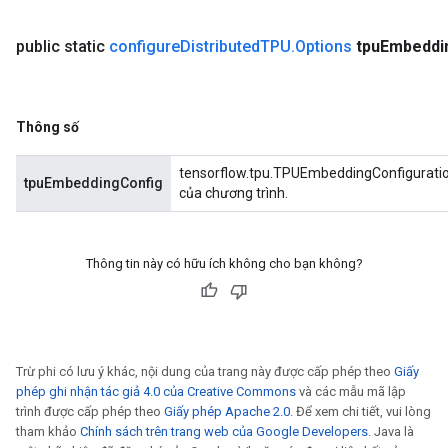
public static
configure
Distributed
TPU
.
Options
tpu
Embeddi
Thông số
tensorflow.tpu.TPUEmbeddingConfiguration
tpuEmbeddingConfig
của chương trình.
Thông tin này có hữu ích không cho bạn không?
Trừ phi có lưu ý khác, nội dung của trang này được cấp phép theo
Giấy
phép ghi nhận tác giả 4.0 của Creative Commons
và các mẫu mã lập
trình được cấp phép theo
Giấy phép Apache 2.0
. Để xem chi tiết, vui lòng
tham khảo
Chính sách trên trang web của Google Developers
. Java là