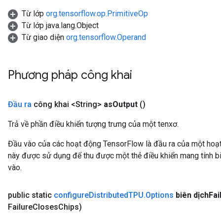
Từ lớp
org.tensorflow.op.PrimitiveOp
Từ lớp java.lang.Object
Từ giao diện
org.tensorflow.Operand
Phương pháp công khai
Đầu ra
công khai <String>
as
Output
()
Trả về phần điều khiển tượng trưng của một tenxơ.
Đầu vào của các hoạt động TensorFlow là đầu ra của một ho
này được sử dụng để thu được một thẻ điều khiển mang tính bi
vào.
public static
configure
Distributed
TPU
.
Options
biên dịch
Fai
Failure
Closes
Chips)