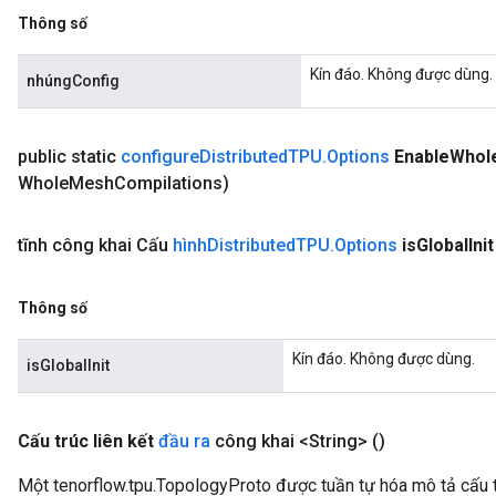
Thông số
Kín đáo. Không được dùng.
nhúngConfig
public static
configure
Distributed
TPU
.
Options
Enable
Whol
Whole
Mesh
Compilations)
tĩnh công khai Cấu
hình
Distributed
TPU
.
Options
is
Global
Init
Thông số
Kín đáo. Không được dùng.
isGlobalInit
Cấu trúc liên kết
đầu ra
công khai <String>
()
Một tenorflow.tpu.TopologyProto được tuần tự hóa mô tả cấu t