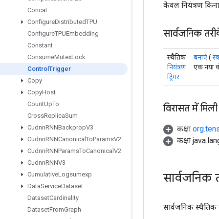
केवल नियंत्रण किनार
Concat
Configure
Distributed
TPU
सार्वजनिक तरी
Configure
TPUEmbedding
Constant
स्थैतिक
बनाएं
(
स्
Consume
Mutex
Lock
नियंत्रण
एक नया कं
Control
Trigger
ट्रिगर
Copy
Copy
Host
Count
Up
To
विरासत में मिली
Cross
Replica
Sum
Cudnn
RNNBackprop
V3
कक्षा
org.ten
Cudnn
RNNCanonical
To
Params
V2
कक्षा java.la
Cudnn
RNNParams
To
Canonical
V2
Cudnn
RNNV3
सार्वजनिक 
Cumulative
Logsumexp
Data
Service
Dataset
Dataset
Cardinality
सार्वजनिक स्थैतिक
Dataset
From
Graph