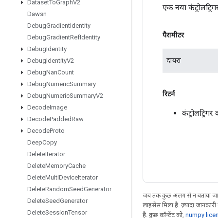
Dataset
To
Graph
V2
एक नया कंट्रोलट्र
Dawsn
Debug
Gradient
Identity
पैरामीटर
Debug
Gradient
Ref
Identity
Debug
Identity
दायरा
Debug
Identity
V2
Debug
Nan
Count
Debug
Numeric
Summary
रिटर्न
Debug
Numeric
Summary
V2
Decode
Image
कंट्रोलट्रि
Decode
Padded
Raw
Decode
Proto
Deep
Copy
Delete
Iterator
Delete
Memory
Cache
Delete
Multi
Device
Iterator
Delete
Random
Seed
Generator
जब तक कुछ अलग से न बताया जाए
Delete
Seed
Generator
लाइसेंस मिला है. ज़्यादा जानकारी
Delete
Session
Tensor
है. कुछ कॉन्टेंट को,
numpy lice