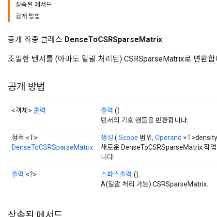
상속된 메서드
공개 방법
공개 최종 클래스
DenseToCSRSparseMatrix
조밀한 텐서를 (아마도 일괄 처리된) CSRSparseMatrix로 변환합
공개 방법
<객체>
출력
출력
()
텐서의 기호 핸들을 반환합니다.
정적 <T>
생성
(
Scope
범위,
Operand
<T>density
DenseToCSRSparseMatrix
새로운 DenseToCSRSparseMatri
니다.
출력
<?>
스파스출력
()
A(일괄 처리 가능) CSRSparseMatrix.
상속된 메서드