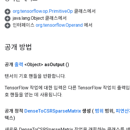
Batch
org.tensorflow.op.PrimitiveOp
클래스에서
atch
java.lang.Object 클래스에서
인터페이스
org.tensorflow.Operand
에서
공개 방법
공개
출력
<Object>
as
Output
()
텐서의 기호 핸들을 반환합니다.
TensorFlow 작업에 대한 입력은 다른 TensorFlow 작업의 
호 핸들을 얻는 데 사용됩니다.
공개 정적
Dense
To
CSRSparse
Matrix
생성
(
범위
범위
,
피연산
덱스)
새로운 DenseToCSRSparseMatrix 작업을 래핑하는 클래스