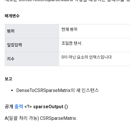
매개변수
현재 범위
범위
조밀한 텐서.
밀집입력
0이 아닌 요소의 인덱스입니다.
지수
보고
DenseToCSRSparseMatrix의 새 인스턴스
공개
출력
<?>
sparse
Output
()
A(일괄 처리 가능) CSRSparseMatrix.