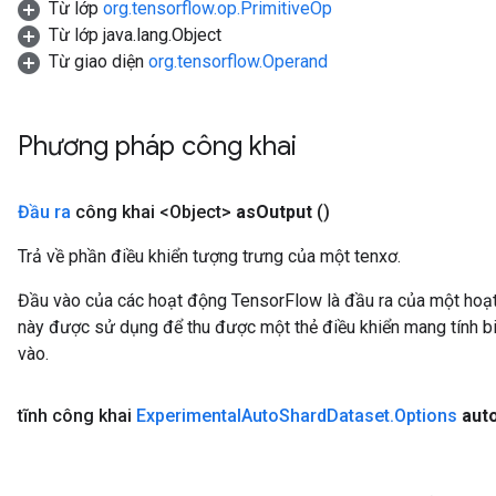
Từ lớp
org.tensorflow.op.PrimitiveOp
Từ lớp java.lang.Object
Từ giao diện
org.tensorflow.Operand
Phương pháp công khai
Đầu ra
công khai <Object>
as
Output
()
Trả về phần điều khiển tượng trưng của một tenxơ.
Đầu vào của các hoạt động TensorFlow là đầu ra của một ho
này được sử dụng để thu được một thẻ điều khiển mang tính bi
vào.
tĩnh công khai
Experimental
Auto
Shard
Dataset
.
Options
aut