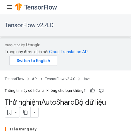
TensorFlow v2.4.0
Trang này được dịch bởi
Cloud Translation API
.
Batch
atch
TensorFlow
API
TensorFlow v2.4.0
Java
Thông tin này có hữu ích không cho bạn không?
Thử nghiệm
Auto
Shard
Bộ dữ liệu
Trên trang này