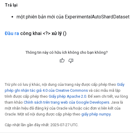
Trả lại
một phiên bản mới của ExperimentalAutoShardDataset
sGradAccumDebug
rs
Đầu ra
công khai <?>
xử lý
()
ersGradAccumDebug
rs
ersGradAccumDebug
Thông tin này có hữu ích không cho bạn không?
Parameters
GradAccumDebug
Parameters
ters
Trừ phi có lưu ý khác, nội dung của trang này được cấp phép theo
Giấy
tersGradAccumDebug
phép ghi nhận tác giả 4.0 của Creative Commons
và các mẫu mã lập
trình được cấp phép theo
Giấy phép Apache 2.0
. Để xem chi tiết, vui lòng
arameters
tham khảo
Chính sách trên trang web của Google Developers
. Java là
ParametersGradAccumDebug
một nhãn hiệu đã đăng ký của Oracle và/hoặc các đơn vị liên kết của
meters
Oracle. Một số nội dung được cấp phép theo
giấy phép numpy
.
ametersGradAccumDebug
Cập nhật lần gần đây nhất: 2025-07-27 UTC.
rs
ersGradAccumDebug