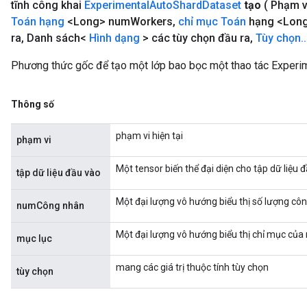
tĩnh công khai
Experimental
Auto
Shard
Dataset
tạo
( Phạm 
Toán hạng
<Long> num
Workers
,
chỉ mục Toán
hạng <Lon
ra
,
Danh sách<
Hình dạng
> các tùy chọn đầu ra
,
Tùy chọn
.
.
Phương thức gốc để tạo một lớp bao bọc một thao tác Experi
Thông số
phạm vi hiện tại
phạm vi
Một tensor biến thể đại diện cho tập dữ liệu 
tập dữ liệu đầu vào
Một đại lượng vô hướng biểu thị số lượng côn
numCông nhân
Một đại lượng vô hướng biểu thị chỉ mục của
mục lục
mang các giá trị thuộc tính tùy chọn
tùy chọn