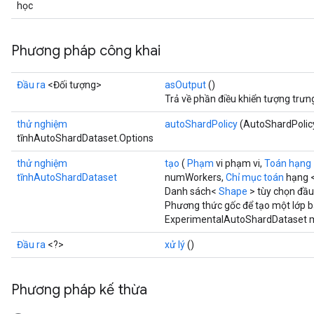
học
Phương pháp công khai
Đầu ra
<Đối tượng>
asOutput
()
Trả về phần điều khiển tượng trưn
thử nghiệm
autoShardPolicy
(AutoShardPolicy
tĩnhAutoShardDataset.Options
thử nghiệm
tạo
(
Phạm
vi phạm vi,
Toán hạng
tĩnhAutoShardDataset
numWorkers,
Chỉ mục toán
hạng <
Danh sách<
Shape
> tùy chọn đầu
Phương thức gốc để tạo một lớp b
ExperimentalAutoShardDataset m
Đầu ra
<?>
xử lý
()
Phương pháp kế thừa