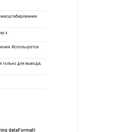
 масштабирования
у x.
ения. Используется
я только для вывода;
ring data
Format)