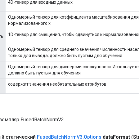
4D-тензор для входных данных.
Одномерный тензор для коэффициента масштабирования для
нормализованного x.
1D-тензор для смещения, чтобы сдвинуться к нормализованном
ть
Одномерный тензор для среднего значения численности насел
только для вывода; должно быть пустым для обучения.
Одномерный тензор для дисперсии совокупности. Используетс
должно быть пустым для обучения.
содержит значения необязательных атрибутов
земпляр FusedBatchNormV3
й статический
Fused
Batch
Norm
V3
.
Options
data
Format
(St