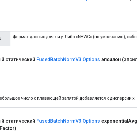
Формат данных для x и y. Либо «NHWC» (по умолчанию), либ
х
й статический
Fused
Batch
Norm
V3
.
Options
эпсилон
(эпси
ебольшое число с плавающей запятой добавляется к дисперсии x.
й статический
Fused
Batch
Norm
V3
.
Options
exponential
Av
Factor)