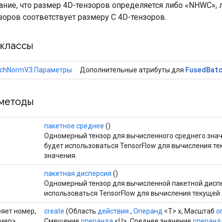
ание, что размер 4D-тензоров определяется либо «NHWC», 
зоров соответствует размеру C 4D-тензоров.
классы
Fused
Bat
tchNormV3.Параметры
Дополнительные атрибуты для
методы
пакетное среднее
()
Одномерный тензор для вычисленного среднего знач
будет использоваться TensorFlow для вычисления те
значения.
пакетная дисперсия
()
Одномерный тензор для вычисленной пакетной диспе
использоваться TensorFlow для вычисления текущей 
ряет номер,
create
(Область
действия
,
Операнд
<T> x, Масштаб
о
омер>
Смещение
операнда
<U>, Среднее значение
операнд