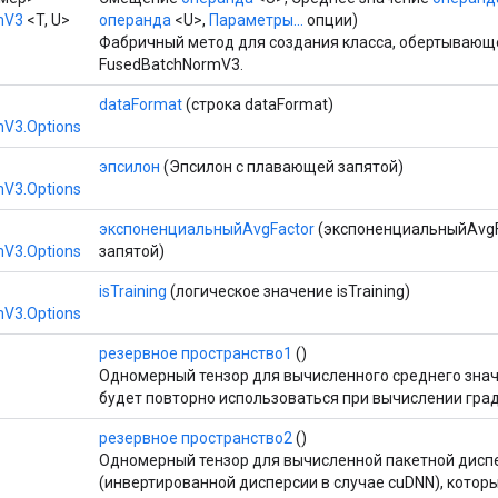
mV3
<T, U>
операнда
<U>,
Параметры...
опции)
Фабричный метод для создания класса, обертывающ
FusedBatchNormV3.
dataFormat
(строка dataFormat)
V3.Options
эпсилон
(Эпсилон с плавающей запятой)
V3.Options
экспоненциальныйAvgFactor
(экспоненциальныйAvgF
V3.Options
запятой)
isTraining
(логическое значение isTraining)
V3.Options
резервное пространство1
()
Одномерный тензор для вычисленного среднего знач
будет повторно использоваться при вычислении гра
резервное пространство2
()
Одномерный тензор для вычисленной пакетной дисп
(инвертированной дисперсии в случае cuDNN), котор