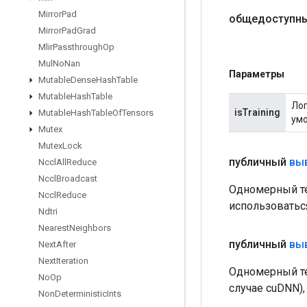
Mirror
Pad
общедоступны
Mirror
Pad
Grad
Mlir
Passthrough
Op
Mul
No
Nan
Параметры
Mutable
Dense
Hash
Table
Mutable
Hash
Table
Лог
isTraining
Mutable
Hash
Table
Of
Tensors
умо
Mutex
Mutex
Lock
публичный
вы
Nccl
All
Reduce
Nccl
Broadcast
Одномерный те
Nccl
Reduce
использоватьс
Ndtri
Nearest
Neighbors
публичный
вы
Next
After
Next
Iteration
Одномерный те
No
Op
случае cuDNN)
Non
Deterministic
Ints