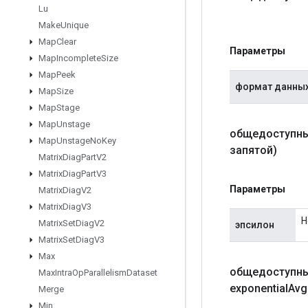
Lu
Make
Unique
Map
Clear
Параметры
Map
Incomplete
Size
Map
Peek
формат данны
Map
Size
Map
Stage
Map
Unstage
общедоступны
Map
Unstage
No
Key
запятой)
Matrix
Diag
Part
V2
Matrix
Diag
Part
V3
Параметры
Matrix
Diag
V2
Matrix
Diag
V3
Н
Matrix
Set
Diag
V2
эпсилон
Matrix
Set
Diag
V3
Max
общедоступны
Max
Intra
Op
Parallelism
Dataset
exponential
Avg
Merge
Min