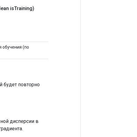
lean is
Training)
 обучения (по
й будет повторно
ной дисперсии в
градиента.