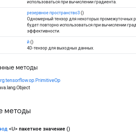
использоваться при вычислении градиента.
резервное пространство3
()
Одномерный тензор для некоторых промежуточных р
будет повторно использоваться при вычислении гра
эффективности.
й
()
4D-тензор для выходных данных.
нные методы
rg.tensorflow.op.PrimitiveOp
va.lang.Object
е методы
вод
<U>
пакетное значение
()