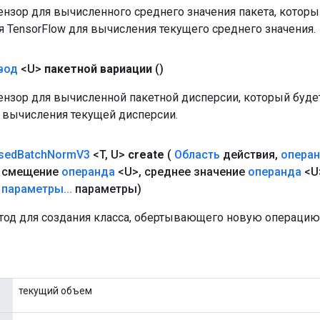
нзор для вычисленного среднего значения пакета, которы
я TensorFlow для вычисления текущего среднего значения.
вод
<U>
пакетной вариации
()
нзор для вычисленной пакетной дисперсии, который буде
я вычисления текущей дисперсии.
sed
Batch
Norm
V3
<T
,
U>
create
(
Область
действия
,
опера
смещение
операнда
<U>
,
среднее значение
операнда
<U
параметры
.
.
.
параметры)
од для создания класса, обертывающего новую операцию
текущий объем