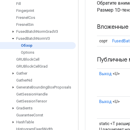
Обратите вним
Fill
Размер 1D-тен
Fingerprint
Fresnel
Cos
Fresnel
Sin
Вложенные 
Fused
Batch
Norm
Grad
V3
Fused
Batch
Norm
V3
сорт
FusedBa
Обзор
Options
Публичные 
GRUBlock
Cell
GRUBlock
Cell
Grad
Gather
Выход
<U>
Gather
Nd
Generate
Bounding
Box
Proposals
Get
Session
Handle
Get
Session
Tensor
Выход
<U>
Gradients
Guarantee
Const
Hash
Table
static <T расши
Histogram
Fixed
Width
U расширяет н