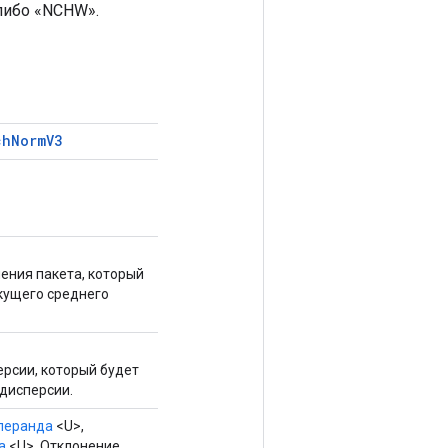
либо «NCHW».
ch
Norm
V3
ения пакета, который
кущего среднего
рсии, который будет
дисперсии.
перанда
<U>,
а
<U>, Отклонение