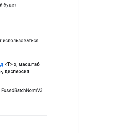
й будет
т использоваться
нд
<T> x
,
масштаб
>
,
дисперсия
 FusedBatchNormV3.