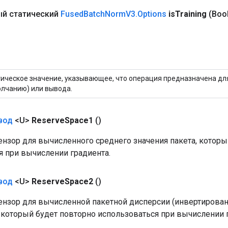
й статический
Fused
Batch
Norm
V3
.
Options
is
Training
(Boo
ическое значение, указывающее, что операция предназначена для
лчанию) или вывода.
вод
<U>
Reserve
Space1
()
нзор для вычисленного среднего значения пакета, которы
я при вычислении градиента.
вод
<U>
Reserve
Space2
()
нзор для вычисленной пакетной дисперсии (инвертирован
, который будет повторно использоваться при вычислении 