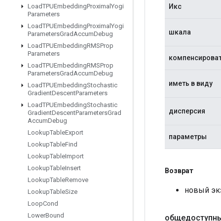
Икс
Load
TPUEmbedding
Proximal
Yogi
Parameters
Load
TPUEmbedding
Proximal
Yogi
шкала
Parameters
Grad
Accum
Debug
Load
TPUEmbedding
RMSProp
Parameters
компенсирова
Load
TPUEmbedding
RMSProp
Parameters
Grad
Accum
Debug
иметь в виду
Load
TPUEmbedding
Stochastic
Gradient
Descent
Parameters
Load
TPUEmbedding
Stochastic
дисперсия
Gradient
Descent
Parameters
Grad
Accum
Debug
Lookup
Table
Export
параметры
Lookup
Table
Find
Lookup
Table
Import
Lookup
Table
Insert
Возврат
Lookup
Table
Remove
новый эк
Lookup
Table
Size
Loop
Cond
Lower
Bound
общедоступны