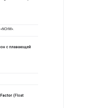
о «NCHW».
лон с плавающей
g
Factor
(Float