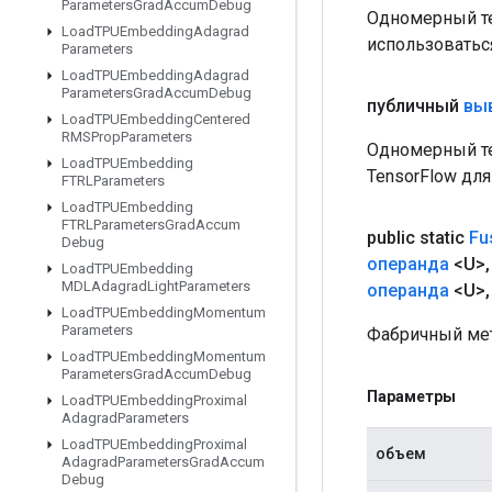
Parameters
Grad
Accum
Debug
Одномерный те
Load
TPUEmbedding
Adagrad
использоватьс
Parameters
Load
TPUEmbedding
Adagrad
Parameters
Grad
Accum
Debug
публичный
вы
Load
TPUEmbedding
Centered
RMSProp
Parameters
Одномерный те
Load
TPUEmbedding
TensorFlow дл
FTRLParameters
Load
TPUEmbedding
FTRLParameters
Grad
Accum
public static
Fu
Debug
операнда
<U>
,
Load
TPUEmbedding
MDLAdagrad
Light
Parameters
операнда
<U>
,
Load
TPUEmbedding
Momentum
Parameters
Фабричный мет
Load
TPUEmbedding
Momentum
Parameters
Grad
Accum
Debug
Параметры
Load
TPUEmbedding
Proximal
Adagrad
Parameters
Load
TPUEmbedding
Proximal
объем
Adagrad
Parameters
Grad
Accum
Debug