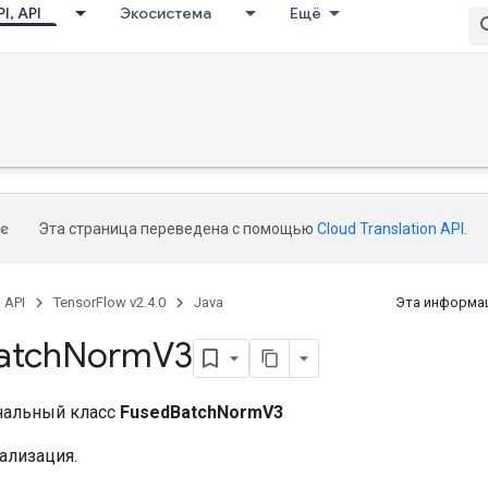
I, API
Экосистема
Ещё
Эта страница переведена с помощью
Cloud Translation API
.
, API
TensorFlow v2.4.0
Java
Эта информац
atch
Norm
V3
нальный класс
FusedBatchNormV3
ализация.