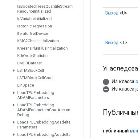
Is
Boosted
Trees
Quantile
Stream
Resource
Initialized
Выход
<U>
Is
Variable
Initialized
Isotonic
Regression
Iterator
Get
Device
KMC2Chain
Initialization
Выход
<Т>
Kmeans
Plus
Plus
Initialization
Kth
Order
Statistic
LMDBDataset
Унаследова
LSTMBlock
Cell
LSTMBlock
Cell
Grad
Из класса
o
Lin
Space
Из класса ja
Load
TPUEmbedding
ADAMParameters
Load
TPUEmbedding
ADAMParameters
Grad
Accum
Публичны
Debug
Load
TPUEmbedding
Adadelta
Parameters
публичный
вы
Load
TPUEmbedding
Adadelta