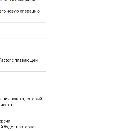
его новую операцию
actor с плавающей
ения пакета, который
диента.
ерсии
ый будет повторно