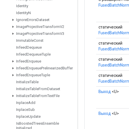
FusedBatchNor
Identity
Identity
N
Ignore
Errors
Dataset
Image
Projective
Transform
V2
статический
FusedBatchNorm
Image
Projective
Transform
V3
Immutable
Const
статический
Infeed
Dequeue
FusedBatchNorm
Infeed
Dequeue
Tuple
статический
Infeed
Enqueue
FusedBatchNorm
Infeed
Enqueue
Prelinearized
Buffer
Infeed
Enqueue
Tuple
статический
FusedBatchNorm
Initialize
Table
Initialize
Table
From
Dataset
Выход
<U>
Initialize
Table
From
Text
File
Inplace
Add
Inplace
Sub
Выход
<U>
Inplace
Update
Is
Boosted
Trees
Ensemble
Initialized