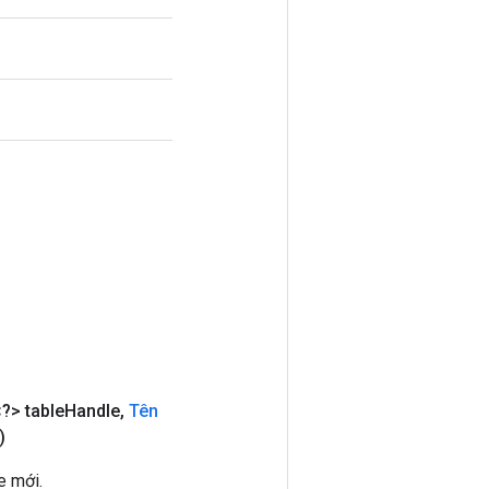
?> table
Handle
,
Tên
)
e mới.