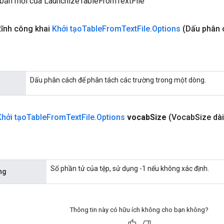
 bản mới của LaunchizeTableFromTextFile
tĩnh công khai
Khởi tạo
Table
From
Text
File
.
Options
(Dấu phân 
Dấu phân cách để phân tách các trường trong một dòng.
Khởi tạo
Table
From
Text
File
.
Options
vocab
Size
(Vocab
Size dài
Số phần tử của tệp, sử dụng -1 nếu không xác định.
ng
Thông tin này có hữu ích không cho bạn không?