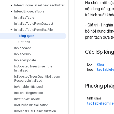
Nó chèn một cặp 
Infeed
Enqueue
Prelinearized
Buffer
nội dung dòng, c
Infeed
Enqueue
Tuple
trí trích xuất kh
Initialize
Table
Initialize
Table
From
Dataset
- Giá trị -1 nghĩ
Initialize
Table
From
Text
File
bộ nội dung dòng
Tổng quan
phân tách dựa tr
Options
Inplace
Add
Các lớp lồn
Inplace
Sub
Inplace
Update
lớp
Khởi
Is
Boosted
Trees
Ensemble
học
tạoTableF
Initialized
Is
Boosted
Trees
Quantile
Stream
Resource
Initialized
Phương phá
Is
Variable
Initialized
Isotonic
Regression
tĩnh Khởi
Iterator
Get
Device
tạoTableFromTex
KMC2Chain
Initialization
Kmeans
Plus
Plus
Initialization