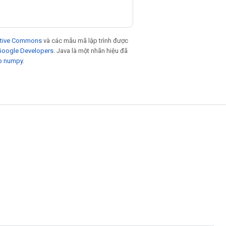
eative Commons
và các mẫu mã lập trình được
 Google Developers
. Java là một nhãn hiệu đã
p numpy
.