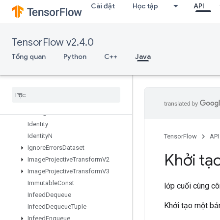
Cài đặt
Học tập
API
GRUBlockCellGrad
Gather
GatherNd
TensorFlow v2.4.0
GenerateBoundingBoxProposals
GetSessionHandle
Tổng quan
Python
C++
Java
GetSessionTensor
Gradients
Guarantee
Const
Hash
Table
Histogram
Fixed
Width
Identity
Identity
N
TensorFlow
API
Ignore
Errors
Dataset
Khởi tạ
Image
Projective
Transform
V2
Image
Projective
Transform
V3
Immutable
Const
lớp cuối cùng c
Infeed
Dequeue
Khởi tạo một bản
Infeed
Dequeue
Tuple
Infeed
Enqueue