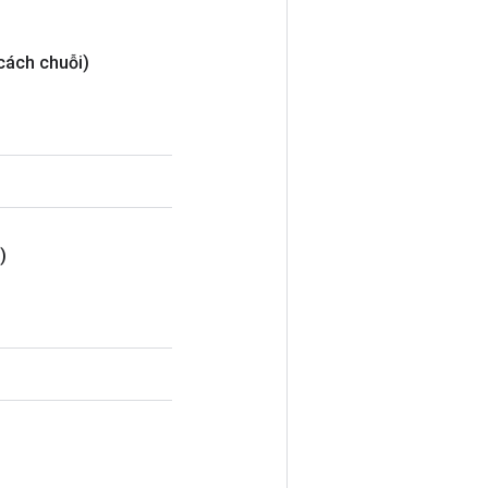
cách chuỗi)
)