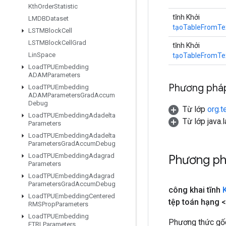
Kth
Order
Statistic
tĩnh Khởi
LMDBDataset
tạoTableFromTex
LSTMBlock
Cell
LSTMBlock
Cell
Grad
tĩnh Khởi
Lin
Space
tạoTableFromTex
Load
TPUEmbedding
ADAMParameters
Phương pháp
Load
TPUEmbedding
ADAMParameters
Grad
Accum
Debug
Từ lớp
org.t
Load
TPUEmbedding
Adadelta
Từ lớp java.
Parameters
Load
TPUEmbedding
Adadelta
Parameters
Grad
Accum
Debug
Load
TPUEmbedding
Adagrad
Phương p
Parameters
Load
TPUEmbedding
Adagrad
Parameters
Grad
Accum
Debug
công khai tĩnh
Load
TPUEmbedding
Centered
tệp toán hạng <
RMSProp
Parameters
Load
TPUEmbedding
Phương thức gốc
FTRLParameters