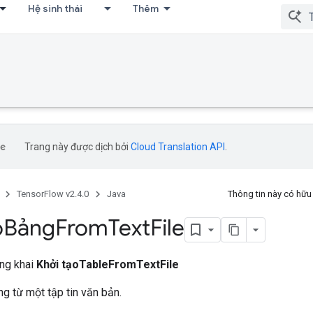
Hệ sinh thái
Thêm
Trang này được dịch bởi
Cloud Translation API
.
TensorFlow v2.4.0
Java
Thông tin này có hữ
o
Bảng
From
Text
File
ông khai
Khởi tạoTableFromTextFile
g từ một tập tin văn bản.