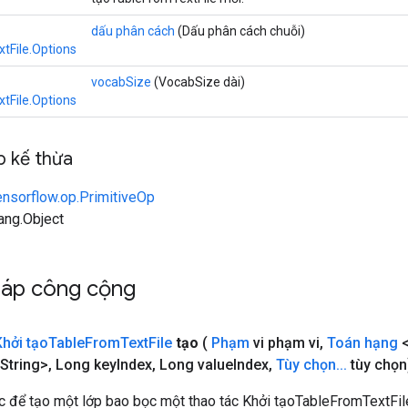
dấu phân cách
(Dấu phân cách chuỗi)
tFile.Options
vocabSize
(VocabSize dài)
tFile.Options
 kế thừa
ensorflow.op.PrimitiveOp
lang.Object
háp công cộng
Khởi tạo
Table
From
Text
File
tạo
(
Phạm
vi phạm vi
,
Toán hạng
<
String>
,
Long key
Index
,
Long value
Index
,
Tùy chọn
.
.
.
tùy chọn
 để tạo một lớp bao bọc một thao tác Khởi tạoTableFromTextFil