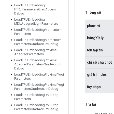
Load
TPUEmbedding
FTRLParameters
Grad
Accum
Thông số
Debug
Load
TPUEmbedding
MDLAdagrad
Light
Parameters
phạm vi
Load
TPUEmbedding
Momentum
Parameters
bảngXử lý
Load
TPUEmbedding
Momentum
Parameters
Grad
Accum
Debug
tên tập tin
Load
TPUEmbedding
Proximal
Adagrad
Parameters
Load
TPUEmbedding
Proximal
chỉ số chủ chốt
Adagrad
Parameters
Grad
Accum
Debug
giá trị Index
Load
TPUEmbedding
Proximal
Yogi
Parameters
Load
TPUEmbedding
Proximal
Yogi
tùy chọn
Parameters
Grad
Accum
Debug
Load
TPUEmbedding
RMSProp
Parameters
Trả lại
Load
TPUEmbedding
RMSProp
Parameters
Grad
Accum
Debug