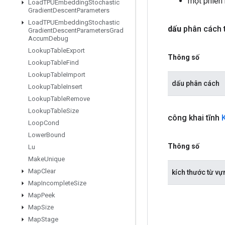
một phiên
Load
TPUEmbedding
Stochastic
Gradient
Descent
Parameters
Load
TPUEmbedding
Stochastic
dấu
phân cách 
Gradient
Descent
Parameters
Grad
Accum
Debug
Lookup
Table
Export
Thông số
Lookup
Table
Find
Lookup
Table
Import
dấu phân cách
Lookup
Table
Insert
Lookup
Table
Remove
Lookup
Table
Size
công khai tĩnh
Loop
Cond
Lower
Bound
Thông số
Lu
Make
Unique
Map
Clear
kích thước từ vự
Map
Incomplete
Size
Map
Peek
Map
Size
Map
Stage