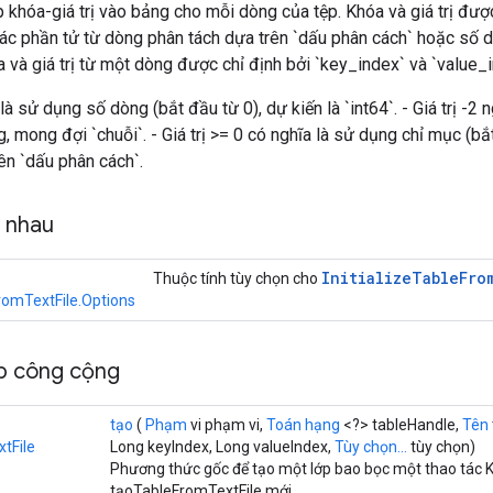
khóa-giá trị vào bảng cho mỗi dòng của tệp. Khóa và giá trị được t
ác phần tử từ dòng phân tách dựa trên `dấu phân cách` hoặc số dò
óa và giá trị từ một dòng được chỉ định bởi `key_index` và `value_
a là sử dụng số dòng (bắt đầu từ 0), dự kiến ​​là `int64`. - Giá trị -2
, mong đợi `chuỗi`. - Giá trị >= 0 có nghĩa là sử dụng chỉ mục (b
ên `dấu phân cách`.
g nhau
Initialize
Table
Fro
Thuộc tính tùy chọn cho
romTextFile.Options
p công cộng
tạo
(
Phạm
vi phạm vi,
Toán hạng
<?> tableHandle,
Tên
tFile
Long keyIndex, Long valueIndex,
Tùy chọn...
tùy chọn)
Phương thức gốc để tạo một lớp bao bọc một thao tác 
tạoTableFromTextFile mới.