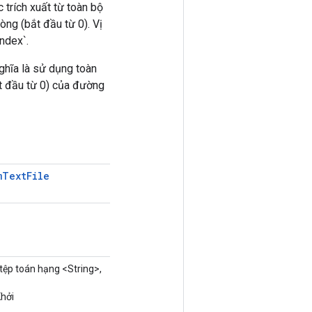
rích xuất từ ​​toàn bộ
ng (bắt đầu từ 0). Vị
index`.
 nghĩa là sử dụng toàn
ắt đầu từ 0) của đường
m
Text
File
tệp toán hạng <String>,
Khởi