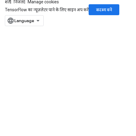
शर्तें
निजता
Manage cookies
सदस्य बनें
TensorFlow का न्यूज़लेटर पाने के लिए साइन अप करें
ize
Requantize
ize
AndReluAndRequantize
u
uAndRequantize
AndRelu
AndReluAndRequantize
ize