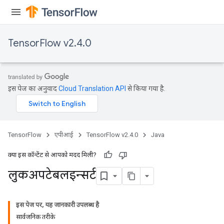
ersGradAccumDebug
Parameters
TensorFlow v2.4.0
GradAccumDebug
Parameters
ters
tersGradAccumDebug
इस पेज का अनुवाद
Cloud Translation API
से किया गया है.
arameters
ParametersGradAccumDebug
meters
ametersGradAccumDebug
TensorFlow
एपीआई
TensorFlow v2.4.0
Java
rs
ersGradAccumDebug
क्या इस कॉन्टेंट से आपको मदद मिली?
tDescentParameters
लुकअपटेबलइन्सर्ट
ntDescentParametersGradAccumDebug
इस पेज पर, यह जानकारी उपलब्ध है
सार्वजनिक तरीके