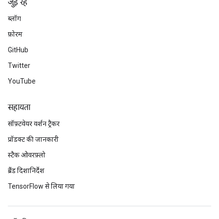
जुड़े रहें
ब्लॉग
फ़ोरम
GitHub
Twitter
YouTube
सहायता
सॉफ़्टवेयर वर्शन ट्रैकर
प्रॉडक्ट की जानकारी
स्टैक ओवरफ़्लो
ब्रैंड दिशानिर्देश
TensorFlow से लिया गया