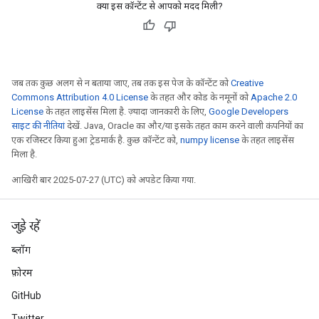
Requantize
क्या इस कॉन्टेंट से आपको मदद मिली?
ize
AndReluAndRequantize
u
uAndRequantize
जब तक कुछ अलग से न बताया जाए, तब तक इस पेज के कॉन्टेंट को
Creative
Commons Attribution 4.0 License
के तहत और कोड के नमूनों को
Apache 2.0
License
के तहत लाइसेंस मिला है. ज़्यादा जानकारी के लिए,
Google Developers
AndRelu
साइट की नीतियां
देखें. Java, Oracle का और/या इसके तहत काम करने वाली कंपनियों का
एक रजिस्टर किया हुआ ट्रेडमार्क है. कुछ कॉन्टेंट को,
numpy license
के तहत लाइसेंस
AndReluAndRequantize
मिला है.
ize
आखिरी बार 2025-07-27 (UTC) को अपडेट किया गया.
Requantize
जुड़े रहें
ize
ब्लॉग
फ़ोरम
GitHub
Twitter