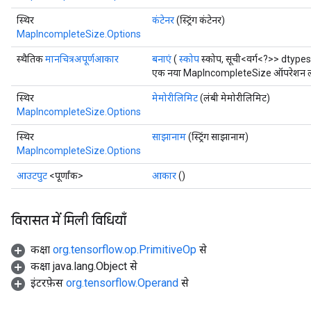
स्थिर
कंटेनर
(स्ट्रिंग कंटेनर)
MapIncompleteSize.Options
स्थैतिक
मानचित्रअपूर्णआकार
बनाएं
(
स्कोप
स्कोप, सूची<वर्ग<?>> dtype
एक नया MapIncompleteSize ऑपरेशन लपेट
स्थिर
मेमोरीलिमिट
(लंबी मेमोरीलिमिट)
MapIncompleteSize.Options
स्थिर
साझानाम
(स्ट्रिंग साझानाम)
MapIncompleteSize.Options
आउटपुट
<पूर्णांक>
आकार
()
विरासत में मिली विधियाँ
कक्षा
org.tensorflow.op.PrimitiveOp
से
कक्षा java.lang.Object से
इंटरफ़ेस
org.tensorflow.Operand
से