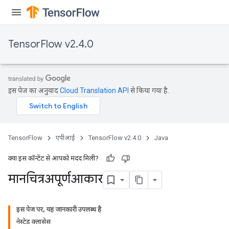
meters
ametersGradAccumDebug
rs
TensorFlow v2.4.0
ersGradAccumDebug
tDescentParameters
ntDescentParametersGradAccumDebug
इस पेज का अनुवाद
Cloud Translation API
से किया गया है.
TensorFlow
एपीआई
TensorFlow v2.4.0
Java
क्या इस कॉन्टेंट से आपको मदद मिली?
मानचित्रअपूर्णआकार
इस पेज पर, यह जानकारी उपलब्ध है
नेस्टेड क्लासेस