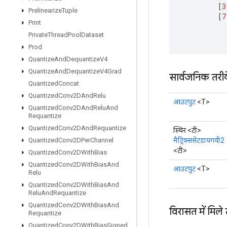
[
3
Prelinearize
Tuple
[
7
Print
Private
Thread
Pool
Dataset
Prod
Quantize
And
Dequantize
V4
Quantize
And
Dequantize
V4Grad
सार्वजनिक तरी
Quantized
Concat
Quantized
Conv2DAnd
Relu
आउटपुट
<T>
Quantized
Conv2DAnd
Relu
And
Requantize
Quantized
Conv2DAnd
Requantize
स्थिर <टी>
मैट्रिक्ससेटडायगवी2
Quantized
Conv2DPer
Channel
<टी>
Quantized
Conv2DWith
Bias
Quantized
Conv2DWith
Bias
And
आउटपुट
<T>
Relu
Quantized
Conv2DWith
Bias
And
Relu
And
Requantize
Quantized
Conv2DWith
Bias
And
विरासत में मिले
Requantize
Quantized
Conv2DWith
Bias
Signed