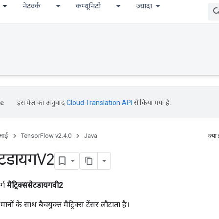
नेटवर्क
कम्यूनिटी
ज़्यादा
ccumDebug
इस पेज का अनुवाद
Cloud Translation API
से किया गया है.
ीआई
TensorFlow v2.4.0
Java
क्या
सेटडायगV2
र्ग
मैट्रिक्ससेटडायगवी2
ानों के साथ बैचयुक्त मैट्रिक्स टेंसर लौटाता है।