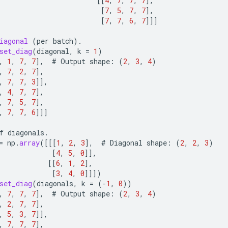
[[
4
,
7
,
7
,
7
]
,
[
7
,
5
,
7
,
7
]
,
[
7
,
7
,
6
,
7
]]]
iagonal
(
per
batch
).
set_diag
(
diagonal
,
k
=
1
)
,
1
,
7
,
7
]
,
#
Output
shape
:
(
2
,
3
,
4
)
,
7
,
2
,
7
]
,
,
7
,
7
,
3
]]
,
,
4
,
7
,
7
]
,
,
7
,
5
,
7
]
,
,
7
,
7
,
6
]]]
f
diagonals
.
=
np
.
array
(
[[[
1
,
2
,
3
]
,
#
Diagonal
shape
:
(
2
,
2
,
3
)
[
4
,
5
,
0
]]
,
[[
6
,
1
,
2
]
,
[
3
,
4
,
0
]]]
)
set_diag
(
diagonals
,
k
=
(
-
1
,
0
))
,
7
,
7
,
7
]
,
#
Output
shape
:
(
2
,
3
,
4
)
,
2
,
7
,
7
]
,
,
5
,
3
,
7
]]
,
,
7
,
7
,
7
]
,