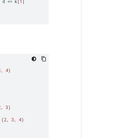
d
<
=
k
[
1
]
3
,
4
)
2
,
3
)
(
2
,
3
,
4
)