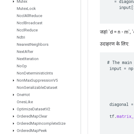
=
diagon
Mutex
input
[
Mutex
Lock
Nccl
All
Reduce
Nccl
Broadcast
Nccl
Reduce
जहां `d = n - m`,
Ndtri
उदाहरण के लिए:
Nearest
Neighbors
Next
After
Next
Iteration
#
The
main
No
Op
input
=
np
Non
Deterministic
Ints
Non
Max
Suppression
V5
Non
Serializable
Dataset
One
Hot
Ones
Like
diagonal
=
Optimize
Dataset
V2
tf
.
matrix_
Ordered
Map
Clear
Ordered
Map
Incomplete
Size
Ordered
Map
Peek