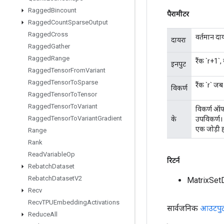
Ragged
Bincount
पैरामीटर
Ragged
Count
Sparse
Output
Ragged
Cross
वर्तमान दा
दायरा
Ragged
Gather
Ragged
Range
रैंक `r+1`,
इनपुट
Ragged
Tensor
From
Variant
Ragged
Tensor
To
Sparse
रैंक `r` जब
विकर्ण
Ragged
Tensor
To
Tensor
Ragged
Tensor
To
Variant
विकर्ण ऑफस
Ragged
Tensor
To
Variant
Gradient
के
उपविकर्ण। `
एक जोड़ी ह
Range
Rank
Read
Variable
Op
रिटर्न
Rebatch
Dataset
Rebatch
Dataset
V2
MatrixSet
Recv
Recv
TPUEmbedding
Activations
सार्वजनिक
आउटपु
Reduce
All