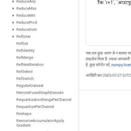
Reduce
Any
रैंक `r+1`, `आउटपु
Reduce
Max
Reduce
Min
Reduce
Prod
Reduce
Sum
Ref
Enter
Ref
Exit
Ref
Identity
जब तक कुछ अलग से न बताया जाए
Ref
Merge
लाइसेंस मिला है. ज़्यादा जानकारी
Ref
Next
Iteration
है. कुछ कॉन्टेंट को,
numpy lice
Ref
Select
आखिरी बार 2025-07-27 (UTC)
Ref
Switch
Register
Dataset
Remote
Fused
Graph
Execute
Requantization
Range
Per
Channel
जुड़े रहें
Requantize
Per
Channel
ब्लॉग
Reshape
फ़ोरम
Resource
Accumulator
Apply
Gradient
GitHub