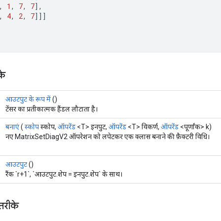
,
1
,
7
,
7
]
,
,
4
,
2
,
7
]]]
के
आउटपुट के रूप में
()
टेंसर का प्रतीकात्मक हैंडल लौटाता है।
बनाएं
(
स्कोप
स्कोप,
ऑपरेंड
<T> इनपुट,
ऑपरेंड
<T> विकर्ण,
ऑपरेंड
<पूर्णांक> k)
नए MatrixSetDiagV2 ऑपरेशन को लपेटकर एक क्लास बनाने की फ़ैक्टरी विधि।
आउटपुट
()
रैंक `r+1`, `आउटपुट.शेप = इनपुट.शेप` के साथ।
 तरीके