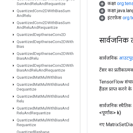
कक्षा
org.ten
Sum
And
Relu
And
Requantize
कक्षा java.la
Quantized
Conv2DWith
Bias
Sum
And
Relu
इंटरफ़ेस
org.
Quantized
Conv2DWith
Bias
Sum
And
Relu
And
Requantize
Quantized
Depthwise
Conv2D
सार्वजनिक 
Quantized
Depthwise
Conv2DWith
Bias
Quantized
Depthwise
Conv2DWith
सार्वजनिक
आउटपु
Bias
And
Relu
Quantized
Depthwise
Conv2DWith
टेंसर का प्रतीकात्म
Bias
And
Relu
And
Requantize
Quantized
Mat
Mul
With
Bias
TensorFlow संचाल
Quantized
Mat
Mul
With
Bias
And
हैंडल प्राप्त करने 
Dequantize
Quantized
Mat
Mul
With
Bias
And
Relu
सार्वजनिक स्थैतिक
Quantized
Mat
Mul
With
Bias
And
<पूर्णांक> k)
Relu
And
Requantize
Quantized
Mat
Mul
With
Bias
And
नए MatrixSetDiag
Requantize
Quantized
Reshape