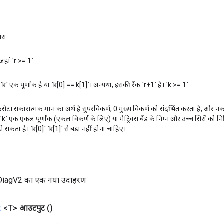
यरा
 जहां `r >= 1`.
 `k` एक पूर्णांक है या `k[0] == k[1]`। अन्यथा, इसकी रैंक `r+1` है। `k >= 1`.
ेट। सकारात्मक मान का अर्थ है सुपरविकर्ण, 0 मुख्य विकर्ण को संदर्भित करता है, और नक
k` एक एकल पूर्णांक (एकल विकर्ण के लिए) या मैट्रिक्स बैंड के निम्न और उच्च सिरों को निर्दिष
ो सकता है। `k[0]` `k[1]` से बड़ा नहीं होना चाहिए।
DiagV2 का एक नया उदाहरण
ट
<T>
आउटपुट
()