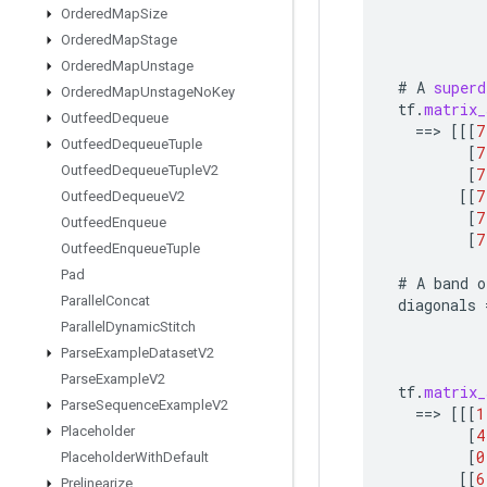
Ordered
Map
Size
Ordered
Map
Stage
Ordered
Map
Unstage
#
A
superd
Ordered
Map
Unstage
No
Key
tf
.
matrix_
Outfeed
Dequeue
==
>
[[[
7
Outfeed
Dequeue
Tuple
[
7
Outfeed
Dequeue
Tuple
V2
[
7
[[
7
Outfeed
Dequeue
V2
[
7
Outfeed
Enqueue
[
7
Outfeed
Enqueue
Tuple
Pad
#
A
band
o
Parallel
Concat
diagonals
Parallel
Dynamic
Stitch
Parse
Example
Dataset
V2
Parse
Example
V2
tf
.
matrix_
Parse
Sequence
Example
V2
==
>
[[[
1
Placeholder
[
4
[
0
Placeholder
With
Default
[[
6
Prelinearize