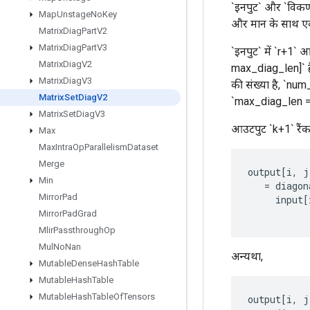
`इनपुट` और `विकर्ण
Map
Unstage
No
Key
और मान के साथ एक टे
Matrix
Diag
Part
V2
Matrix
Diag
Part
V3
`इनपुट` में `r+1` आय
Matrix
Diag
V2
max_diag_len]` है
Matrix
Diag
V3
की संख्या है, `num_
Matrix
Set
Diag
V2
`max_diag_len = m
Matrix
Set
Diag
V3
आउटपुट `k+1` रैंक 
Max
Max
Intra
Op
Parallelism
Dataset
Merge
output
[
i
,
j
Min
=
diagon
Mirror
Pad
input
[
Mirror
Pad
Grad
Mlir
Passthrough
Op
Mul
No
Nan
अन्यथा,
Mutable
Dense
Hash
Table
Mutable
Hash
Table
Mutable
Hash
Table
Of
Tensors
output
[
i
,
j