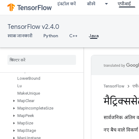
इंस्टॉल करें
सीखें
एपीआई
LoadTPUEmbeddingRMSPropParametersGradAccumDebug
LoadTPUEmbeddingStochasticGradientDescentParameters
LoadTPUEmbeddingStochasticGradientDescentParametersGradA
TensorFlow v2.4.0
LookupTableExport
LookupTableFind
खास जानकारी
Python
C++
Java
LookupTableImport
Lookup
Table
Insert
Lookup
Table
Remove
Lookup
Table
Size
Loop
Cond
Lower
Bound
Lu
TensorFlow
एप
Make
Unique
मैट्रिक्स
Map
Clear
Map
Incomplete
Size
Map
Peek
सार्वजनिक अंतिम व
Map
Size
नए बैच वाले विकर्ण म
Map
Stage
Map
Unstage