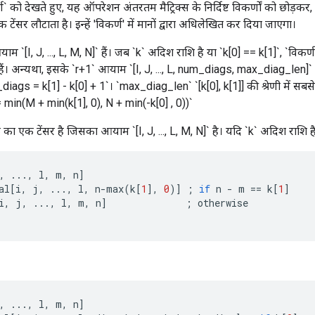
` को देखते हुए, यह ऑपरेशन अंतरतम मैट्रिक्स के निर्दिष्ट विकर्णों को छोड़
ंसर लौटाता है। इन्हें 'विकर्ण' में मानों द्वारा अधिलेखित कर दिया जाएगा।
ाम `[I, J, ..., L, M, N]` हैं। जब `k` अदिश राशि है या `k[0] == k[1]`, `विकर्ण`
ं। अन्यथा, इसके `r+1` आयाम `[I, J, ..., L, num_diags, max_diag_len]` ह
diags = k[1] - k[0] + 1`। `max_diag_len` `[k[0], k[1]] की श्रेणी में सबसे 
in(M + min(k[1], 0), N + min(-k[0] , 0))`
का एक टेंसर है जिसका आयाम `[I, J, ..., L, M, N]` है। यदि `k` अदिश राशि है
,
...,
l
,
m
,
n
]
al
[
i
,
j
,
...,
l
,
n
-
max
(
k
[
1
]
,
0
)
]
;
if
n
-
m
==
k
[
1
]
i
,
j
,
...,
l
,
m
,
n
]
;
otherwise
,
...,
l
,
m
,
n
]