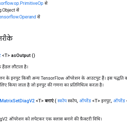
sorflow.op.PrimitiveOp
से
ng.Object से
tensorflow.Operand
से
तरीके
ट
<T>
as
Output
()
क हैंडल लौटाता है।
न के इनपुट किसी अन्य TensorFlow ऑपरेशन के आउटपुट हैं। इस पद्धति क
के लिए किया जाता है जो इनपुट की गणना का प्रतिनिधित्व करता है।
Matrix
Set
Diag
V2
<T>
बनाएं
(
स्कोप
स्कोप
,
ऑपरेंड
<T> इनपुट
,
ऑपरेंड
V2 ऑपरेशन को लपेटकर एक क्लास बनाने की फ़ैक्टरी विधि।