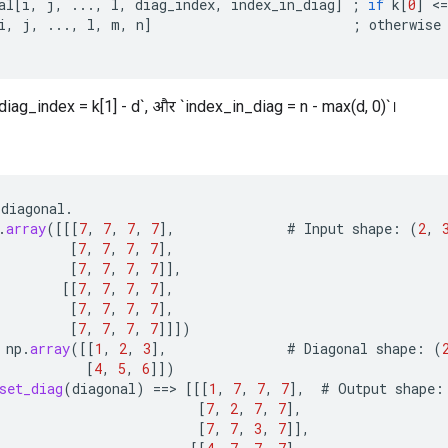
al
[
i
,
j
,
...,
l
,
diag_index
,
index_in_diag
]
;
if
k
[
0
]
<
=
i
,
j
,
...,
l
,
m
,
n
]
;
otherwise
 `diag_index = k[1] - d`, और `index_in_diag = n - max(d, 0)`।
diagonal
.
.
array
(
[[[
7
,
7
,
7
,
7
]
,
#
Input
shape
:
(
2
,
[
7
,
7
,
7
,
7
]
,
[
7
,
7
,
7
,
7
]]
,
[[
7
,
7
,
7
,
7
]
,
[
7
,
7
,
7
,
7
]
,
[
7
,
7
,
7
,
7
]]]
)
np
.
array
(
[[
1
,
2
,
3
]
,
#
Diagonal
shape
:
(
[
4
,
5
,
6
]]
)
set_diag
(
diagonal
)
==
>
[[[
1
,
7
,
7
,
7
]
,
#
Output
shape
:
[
7
,
2
,
7
,
7
]
,
[
7
,
7
,
3
,
7
]]
,