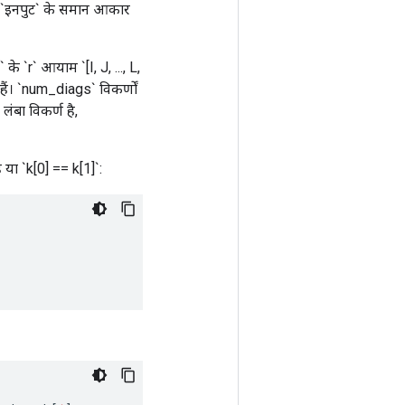
कर, `इनपुट` के समान आकार
 के `r` आयाम `[I, J, ..., L,
ैं। `num_diags` विकर्णों
लंबा विकर्ण है,
 या `k[0] == k[1]`: