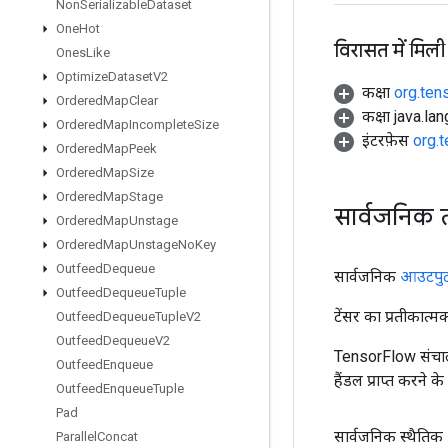
Non
Serializable
Dataset
One
Hot
विरासत में मिली
Ones
Like
Optimize
Dataset
V2
कक्षा
org.ten
Ordered
Map
Clear
कक्षा java.la
Ordered
Map
Incomplete
Size
इंटरफ़ेस
org.
Ordered
Map
Peek
Ordered
Map
Size
Ordered
Map
Stage
सार्वजनिक 
Ordered
Map
Unstage
Ordered
Map
Unstage
No
Key
Outfeed
Dequeue
सार्वजनिक
आउटपु
Outfeed
Dequeue
Tuple
टेंसर का प्रतीकात्म
Outfeed
Dequeue
Tuple
V2
Outfeed
Dequeue
V2
TensorFlow संचाल
Outfeed
Enqueue
हैंडल प्राप्त करने 
Outfeed
Enqueue
Tuple
Pad
सार्वजनिक स्थैतिक
Parallel
Concat