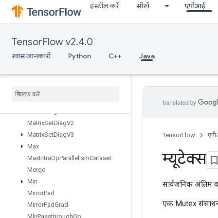
इंस्टॉल करें
सीखें
एपीआई
MapIncompleteSize
MapPeek
MapSize
TensorFlow v2.4.0
MapStage
MapUnstage
खास जानकारी
Python
C++
Java
MapUnstageNoKey
Matrix
Diag
Part
V2
Matrix
Diag
Part
V3
Matrix
Diag
V2
Matrix
Diag
V3
Matrix
Set
Diag
V2
Matrix
Set
Diag
V3
TensorFlow
एप
Max
म्यूटेक्स
Max
Intra
Op
Parallelism
Dataset
Merge
Min
सार्वजनिक अंतिम व
Mirror
Pad
एक Mutex संसाधन 
Mirror
Pad
Grad
Mlir
Passthrough
Op