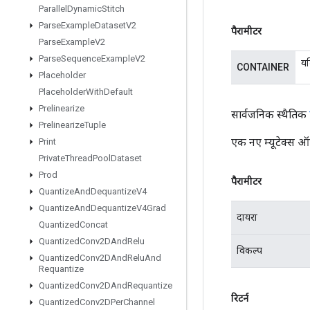
Parallel
Dynamic
Stitch
Parse
Example
Dataset
V2
पैरामीटर
Parse
Example
V2
Parse
Sequence
Example
V2
यद
CONTAINER
Placeholder
Placeholder
With
Default
Prelinearize
सार्वजनिक स्थैतिक
Prelinearize
Tuple
एक नए म्यूटेक्स ऑ
Print
Private
Thread
Pool
Dataset
Prod
पैरामीटर
Quantize
And
Dequantize
V4
Quantize
And
Dequantize
V4Grad
दायरा
Quantized
Concat
Quantized
Conv2DAnd
Relu
विकल्प
Quantized
Conv2DAnd
Relu
And
Requantize
Quantized
Conv2DAnd
Requantize
रिटर्न
Quantized
Conv2DPer
Channel