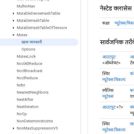
Mul
No
Nan
नेस्टेड क्लासेस
Mutable
Dense
Hash
Table
Mutable
Hash
Table
कक्षा
म्यूटेक्स.विक
Mutable
Hash
Table
Of
Tensors
Mutex
सार्वजनिक तरी
खास जानकारी
Options
Mutex
Lock
आउटपुट
आउ
<ऑब्जेक्ट>
टे
Nccl
All
Reduce
Nccl
Broadcast
स्थिर
कं
Nccl
Reduce
म्यूटेक्स.विकल्प
Ndtri
स्थैतिक
बन
Nearest
Neighbors
म्यूटेक्स
एक
Next
After
Next
Iteration
आउटपुट
<?>
सं
म्
No
Op
Non
Deterministic
Ints
स्थिर
स
Non
Max
Suppression
V5
म्यूटेक्स.विकल्प