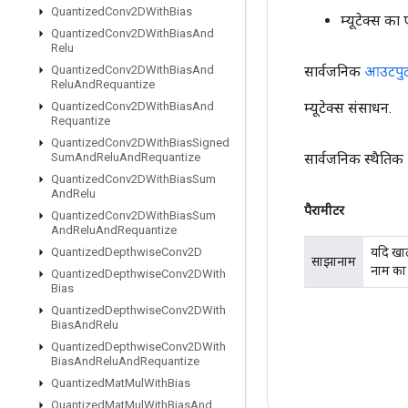
Quantized
Conv2DWith
Bias
म्यूटेक्स क
Quantized
Conv2DWith
Bias
And
Relu
सार्वजनिक
आउटपु
Quantized
Conv2DWith
Bias
And
Relu
And
Requantize
म्यूटेक्स संसाधन.
Quantized
Conv2DWith
Bias
And
Requantize
Quantized
Conv2DWith
Bias
Signed
सार्वजनिक स्थैतिक
Sum
And
Relu
And
Requantize
Quantized
Conv2DWith
Bias
Sum
And
Relu
पैरामीटर
Quantized
Conv2DWith
Bias
Sum
And
Relu
And
Requantize
यदि खाल
Quantized
Depthwise
Conv2D
साझानाम
नाम का
Quantized
Depthwise
Conv2DWith
Bias
Quantized
Depthwise
Conv2DWith
Bias
And
Relu
Quantized
Depthwise
Conv2DWith
Bias
And
Relu
And
Requantize
Quantized
Mat
Mul
With
Bias
Quantized
Mat
Mul
With
Bias
And