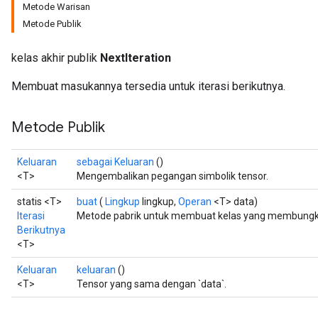
Metode Warisan
Metode Publik
kelas akhir publik
NextIteration
Membuat masukannya tersedia untuk iterasi berikutnya.
Metode Publik
Keluaran
sebagai Keluaran
()
<T>
Mengembalikan pegangan simbolik tensor.
statis <T>
buat
(
Lingkup
lingkup,
Operan
<T> data)
Iterasi
Metode pabrik untuk membuat kelas yang membungkus
Berikutnya
<T>
Keluaran
keluaran
()
<T>
Tensor yang sama dengan `data`.