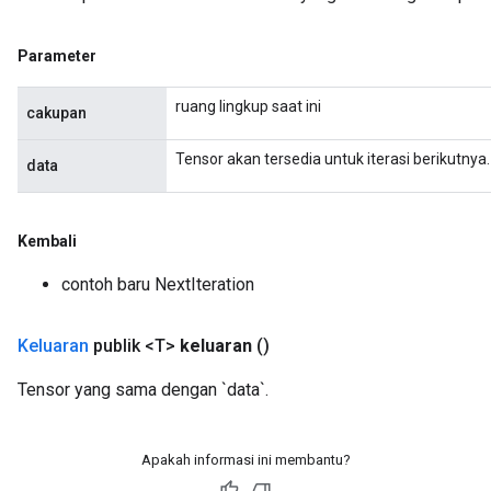
ize
Parameter
ruang lingkup saat ini
cakupan
Requantize
Tensor akan tersedia untuk iterasi berikutnya.
data
ize
AndReluAndRequantize
u
Kembali
uAndRequantize
contoh baru NextIteration
AndRelu
Keluaran
publik <T>
keluaran
()
AndReluAndRequantize
Tensor yang sama dengan `data`.
ize
Apakah informasi ini membantu?
Requantize
ize