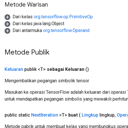
Metode Warisan
Dari kelas
org.tensorflow.op.PrimitiveOp
Dari kelas java.lang.Object
Dari antarmuka
org.tensorflow.Operand
Metode Publik
Keluaran
publik <T>
sebagai Keluaran
()
Mengembalikan pegangan simbolik tensor.
Masukan ke operasi TensorFlow adalah keluaran dari operasi 
untuk mendapatkan pegangan simbolis yang mewakili perhitun
public static
Next
Iteration
<T>
buat
(
Lingkup
lingkup
,
Oper
Metode pabrik untuk membuat kelas yang membungkus operasi