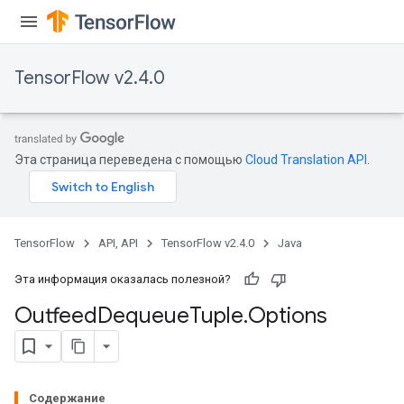
TensorFlow v2.4.0
Эта страница переведена с помощью
Cloud Translation API
.
TensorFlow
API, API
TensorFlow v2.4.0
Java
Эта информация оказалась полезной?
Outfeed
Dequeue
Tuple
.
Options
Содержание