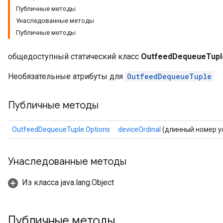
Публичные методы
Унаследованные методы
Публичные методы
общедоступный статический класс
OutfeedDequeueTupl
Необязательные атрибуты для
OutfeedDequeueTuple
Публичные методы
OutfeedDequeueTuple.Options
deviceOrdinal
(длинный номер у
Унаследованные методы
Из класса java.lang.Object
Публичные методы