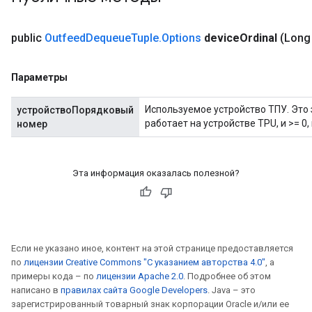
public
Outfeed
Dequeue
Tuple
.
Options
device
Ordinal
(Long
ize
Параметры
Используемое устройство ТПУ. Это 
устройствоПорядковый
работает на устройстве TPU, и >= 0,
номер
Requantize
ize
AndReluAndRequantize
Эта информация оказалась полезной?
u
uAndRequantize
Если не указано иное, контент на этой странице предоставляется
AndRelu
по
лицензии Creative Commons "С указанием авторства 4.0"
, а
AndReluAndRequantize
примеры кода – по
лицензии Apache 2.0
. Подробнее об этом
написано в
правилах сайта Google Developers
. Java – это
зарегистрированный товарный знак корпорации Oracle и/или ее
ize