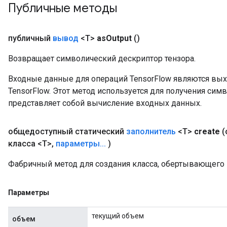
Публичные методы
публичный
вывод
<T>
as
Output
()
Возвращает символический дескриптор тензора.
Входные данные для операций TensorFlow являются вы
TensorFlow. Этот метод используется для получения сим
представляет собой вычисление входных данных.
общедоступный статический
заполнитель
<T>
create
(
класса <T>
,
параметры
.
.
.
)
Фабричный метод для создания класса, обертывающего 
Параметры
текущий объем
объем