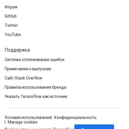
m
Форум
rs
GitHub
ersGradAccumDebug
Twitter
eters
YouTube
metersGradAccumDebug
ters
Поддержка
metersGradAccumDebug
ropParameters
Система отслеживания ошибок
s
Примечания к выпускам
ersGradAccumDebug
Сайт Stack Overflow
ghtParameters
meters
Правила использования бренда
ametersGradAccumDebug
Указать TensorFlow как источник
adParameters
radParametersGradAccumDebug
rameters
Условия использования
Конфиденциальность
ParametersGradAccumDebug
Manage cookies
eters