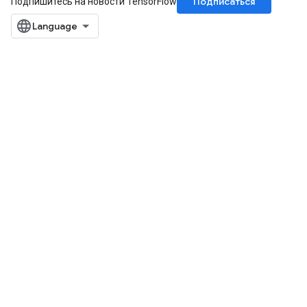
Подписаться
Подпишитесь на новости TensorFlow
metersGradAccumDebug
ientDescentParameters
dientDescentParametersGradAccumDebug