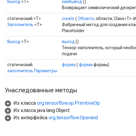
Выход
<Т>
какВывод
()
AndReluAndRequantize
Возвращает символический дескрип
u
uAndRequantize
статический <T>
create
(
Область
области, Class<T> d
Заполнитель
<T>
Фабричный метод для создания кла
Placeholder.
AndRelu
Выход
<Т>
выход
()
AndReluAndRequantize
Тензор-заполнитель, который необ
подачи.
ize
статический
форма
(
форма
формы)
заполнитель.Параметры
Requantize
ize
Унаследованные методы
Из класса
org.tensorflow.op.PrimitiveOp
Из класса java.lang.Object
Из интерфейса
org.tensorflow.Operand