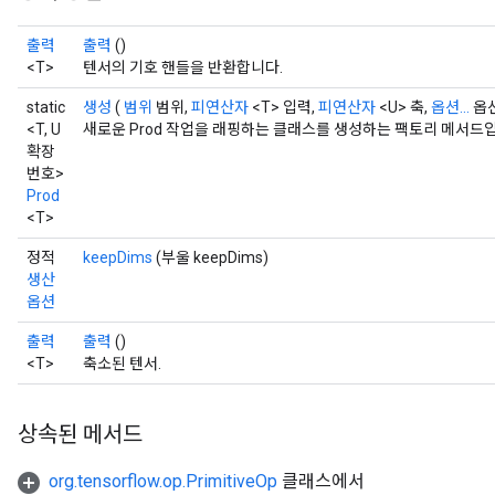
AndReluAndRequantize
출력
출력
()
ize
<T>
텐서의 기호 핸들을 반환합니다.
static
생성
(
범위
범위,
피연산자
<T> 입력,
피연산자
<U> 축,
옵션...
옵션
Requantize
<T, U
새로운 Prod 작업을 래핑하는 클래스를 생성하는 팩토리 메서드
ize
확장
번호>
Prod
<T>
정적
keepDims
(부울 keepDims)
생산
옵션
출력
출력
()
<T>
축소된 텐서.
상속된 메서드
org.tensorflow.op.PrimitiveOp
클래스에서