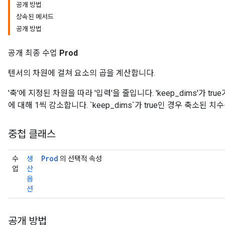
공개 방법
상속된 메서드
공개 방법
공개 최종 수업
Prod
ize
텐서의 차원에 걸쳐 요소의 곱을 계산합니다.
'축'에 지정된 차원을 따라 '입력'을 줄입니다. 'keep_dims'가 tru
에 대해 1씩 감소합니다. `keep_dims`가 true인 경우 축소된 
중첩 클래스
Requantize
ize
AndReluAndRequantize
Prod
수
생
의 선택적 속성
u
업
산
옵
uAndRequantize
션
AndRelu
공개 방법