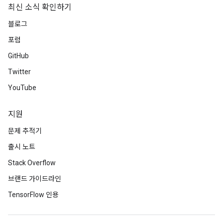
ters
최신 소식 확인하기
metersGradAccumDebug
블로그
ropParameters
s
포럼
ersGradAccumDebug
GitHub
ghtParameters
Twitter
meters
ametersGradAccumDebug
YouTube
adParameters
radParametersGradAccumDebug
지원
rameters
문제 추적기
ParametersGradAccumDebug
출시 노트
eters
metersGradAccumDebug
Stack Overflow
ientDescentParameters
브랜드 가이드라인
dientDescentParametersGradAccumDebug
TensorFlow 인용