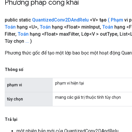
Phương pháp công khai
public static
Quantized
Conv2DAnd
Relu
<V>
tạo
(
Phạm
vi 
Toán
hạng <U>
,
Toán
hạng <Float> min
Input
,
Toán
hạng <F
Filter
,
Toán
hạng <Float> max
Filter
,
Lớp<V > out
Type
,
List<
Tùy chọn
.
.
.
)
Phương thức gốc để tạo một lớp bao bọc một hoạt động Qua
Thông số
phạm vi hiện tại
phạm vi
mang các giá trị thuộc tính tùy chọn
tùy chọn
Trả lại
một phiên bản mới của QuantizedConv2DAndRelu