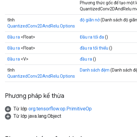
Requantize
Phương thức gốc để tạo một 
QuantizedConv2DAndRelu mớ
ize
tĩnh
độ giãn nở
(Danh sách độ giã
QuantizedConv2DAndRelu.Options
Đầu ra
<Float>
Đầu ra tối đa
()
Đầu ra
<Float>
đầu ra tối thiểu
()
Đầu ra
<V>
đầu ra
()
tĩnh
Danh sách đệm
(Danh sách đ
QuantizedConv2DAndRelu.Options
Phương pháp kế thừa
Từ lớp
org.tensorflow.op.PrimitiveOp
Từ lớp java.lang.Object