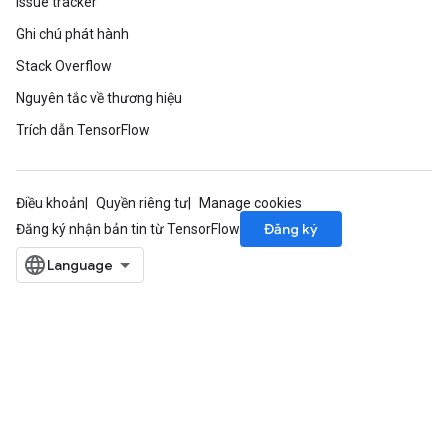
Issue tracker
ersGradAccumDebug
ghtParameters
Ghi chú phát hành
meters
Stack Overflow
ametersGradAccumDebug
Nguyên tắc về thương hiệu
adParameters
radParametersGradAccumDebug
Trích dẫn TensorFlow
rameters
ParametersGradAccumDebug
eters
Điều khoản
Quyền riêng tư
Manage cookies
metersGradAccumDebug
Đăng ký
Đăng ký nhận bản tin từ TensorFlow
ientDescentParameters
dientDescentParametersGradAccumDebug