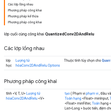
Các lớp lồng nhau
Phương pháp công khai
ize
Phương pháp kế thừa
Phương pháp công khai
lớp cuối cùng công khai
QuantizedConv2DAndRelu
Requantize
Các lớp lồng nhau
ize
AndReluAndRequantize
u
Quan
lớp
Lượng tử
Thuộc tính tùy chọn cho
uAndRequantize
học
hóaConv2DAndRelu.Options
Phương pháp công khai
AndRelu
AndReluAndRequantize
tĩnh <V, T, U>
Lượng tử
tạo
( Phạm vi
phạm vi
, Đầu v
hóaConv2DAndRelu
<V>
Toán hạng
<Float> minInput,
ize
<Float> minFilter,
Toán
hạng <
List<Long > bước tiến, đệm ch