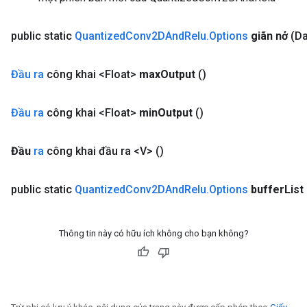
public static
Quantized
Conv2DAnd
Relu
.
Options
giãn nở
(Da
Đầu ra
công khai <Float>
max
Output
()
Đầu ra
công khai <Float>
min
Output
()
Đầu
ra
công khai đầu ra <V>
()
public static
Quantized
Conv2DAnd
Relu
.
Options
buffer
List
Thông tin này có hữu ích không cho bạn không?