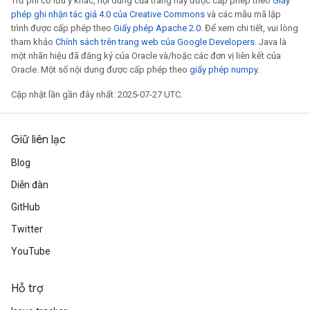
Trừ phi có lưu ý khác, nội dung của trang này được cấp phép theo
Giấy
phép ghi nhận tác giả 4.0 của Creative Commons
và các mẫu mã lập
trình được cấp phép theo
Giấy phép Apache 2.0
. Để xem chi tiết, vui lòng
tham khảo
Chính sách trên trang web của Google Developers
. Java là
một nhãn hiệu đã đăng ký của Oracle và/hoặc các đơn vị liên kết của
Oracle. Một số nội dung được cấp phép theo
giấy phép numpy
.
Cập nhật lần gần đây nhất: 2025-07-27 UTC.
Giữ liên lạc
m
Blog
rs
Diễn đàn
ersGradAccumDebug
GitHub
eters
Twitter
metersGradAccumDebug
ters
YouTube
metersGradAccumDebug
ropParameters
Hỗ trợ
s