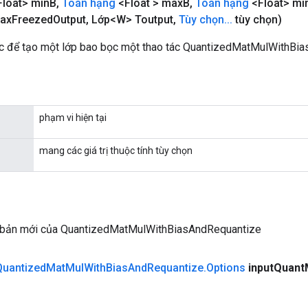
loat> min
B
,
Toán hạng
<Float > max
B
,
Toán hạng
<Float> mi
ax
Freezed
Output
,
Lớp<W> Toutput
,
Tùy chọn
.
.
.
tùy chọn)
 để tạo một lớp bao bọc một thao tác QuantizedMatMulWithBia
phạm vi hiện tại
mang các giá trị thuộc tính tùy chọn
 bản mới của QuantizedMatMulWithBiasAndRequantize
Quantized
Mat
Mul
With
Bias
And
Requantize
.
Options
input
Quant