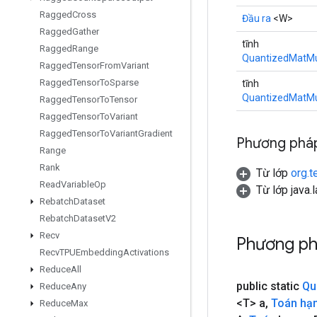
Ragged
Cross
Đầu ra
<W>
Ragged
Gather
tĩnh
Ragged
Range
QuantizedMatMu
Ragged
Tensor
From
Variant
Ragged
Tensor
To
Sparse
tĩnh
QuantizedMatMu
Ragged
Tensor
To
Tensor
Ragged
Tensor
To
Variant
Ragged
Tensor
To
Variant
Gradient
Phương pháp
Range
Rank
Từ lớp
org.t
Read
Variable
Op
Từ lớp java.
Rebatch
Dataset
Rebatch
Dataset
V2
Recv
Phương ph
Recv
TPUEmbedding
Activations
Reduce
All
public static
Qu
Reduce
Any
<T> a
,
Toán hạ
Reduce
Max