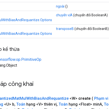
ngoài
()
chuyển vịA
(chuyển đổi BooleanA)
lWithBiasAndRequantize.Options
transposeB
(chuyển đổi BooleanB)
lWithBiasAndRequantize.Options
 kế thừa
ensorflow.op.PrimitiveOp
lang.Object
áp công khai
antized
Mat
Mul
With
Bias
And
Requantize
<W>
create
(
Phạm vi
ng
<U> b
,
Toán
hạng <V> thiên vị
,
Toán
hạng <Float> min
A
,
To