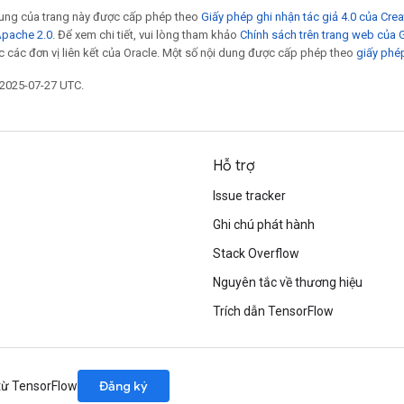
 dung của trang này được cấp phép theo
Giấy phép ghi nhận tác giả 4.0 của Cr
Apache 2.0
. Để xem chi tiết, vui lòng tham khảo
Chính sách trên trang web của
 các đơn vị liên kết của Oracle. Một số nội dung được cấp phép theo
giấy phé
 2025-07-27 UTC.
Hỗ trợ
Issue tracker
Ghi chú phát hành
Stack Overflow
Nguyên tắc về thương hiệu
Trích dẫn TensorFlow
Đăng ký
 từ TensorFlow