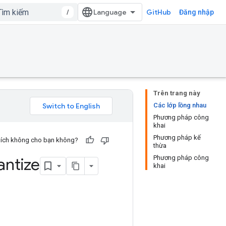
/
GitHub
Đăng nhập
Trên trang này
Các lớp lồng nhau
Phương pháp công
khai
Phương pháp kế
u ích không cho bạn không?
thừa
Phương pháp công
ntize
khai