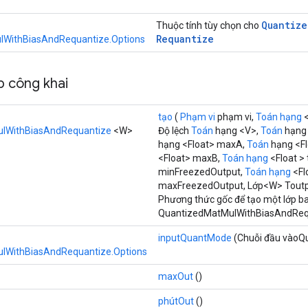
Quantize
Thuộc tính tùy chọn cho
Requantize
WithBiasAndRequantize.Options
 công khai
tạo
(
Phạm vi
phạm vi,
Toán hạng
<
lWithBiasAndRequantize
<W>
Độ lệch
Toán
hạng <V>,
Toán
hạng 
hạng <Float> maxA,
Toán
hạng <Fl
<Float> maxB,
Toán hạng
<Float >
minFreezedOutput,
Toán hạng
<Fl
maxFreezedOutput, Lớp<W> Tout
Phương thức gốc để tạo một lớp b
QuantizedMatMulWithBiasAndReq
inputQuantMode
(Chuỗi đầu vàoQ
lWithBiasAndRequantize.Options
maxOut
()
phútOut
()