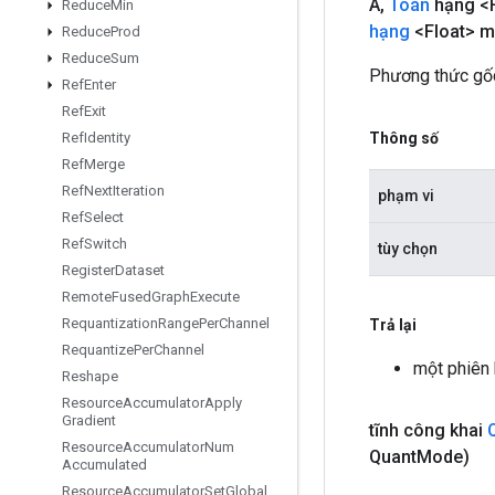
A
,
Toán
hạng <F
Reduce
Min
hạng
<Float> m
Reduce
Prod
Reduce
Sum
Phương thức gốc
Ref
Enter
Ref
Exit
Thông số
Ref
Identity
Ref
Merge
Ref
Next
Iteration
phạm vi
Ref
Select
Ref
Switch
tùy chọn
Register
Dataset
Remote
Fused
Graph
Execute
Requantization
Range
Per
Channel
Trả lại
Requantize
Per
Channel
một phiên
Reshape
Resource
Accumulator
Apply
Gradient
tĩnh công khai
Resource
Accumulator
Num
Quant
Mode)
Accumulated
Resource
Accumulator
Set
Global