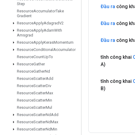
Step
Đầu ra
công kha
Resource
Accumulator
Take
Gradient
Đầu ra
công kha
Resource
Apply
Adagrad
V2
Resource
Apply
Adam
With
Amsgrad
Đầu ra
công kh
Resource
Apply
Keras
Momentum
Resource
Conditional
Accumulator
tĩnh công khai
Resource
Count
Up
To
A)
Resource
Gather
Resource
Gather
Nd
Resource
Scatter
Add
tĩnh công khai
Resource
Scatter
Div
B)
Resource
Scatter
Max
Resource
Scatter
Min
Resource
Scatter
Mul
Resource
Scatter
Nd
Add
Resource
Scatter
Nd
Max
Resource
Scatter
Nd
Min