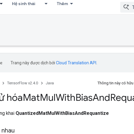
Hệ sinh thái
Thêm
Trang này được dịch bởi
Cloud Translation API
.
TensorFlow v2.4.0
Java
Thông tin này có hữ
ử hóa
Mat
Mul
With
Bias
And
Requa
ông khai
QuantizedMatMulWithBiasAndRequantize
g nhau