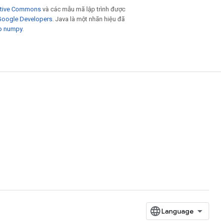
eative Commons
và các mẫu mã lập trình được
 Google Developers
. Java là một nhãn hiệu đã
p numpy
.