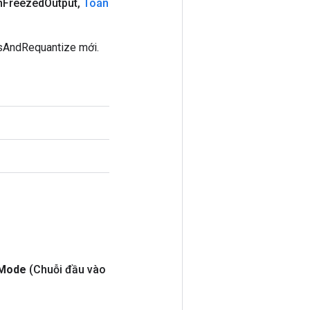
n
Freezed
Output
,
Toán
sAndRequantize mới.
Mode
(Chuỗi đầu vào