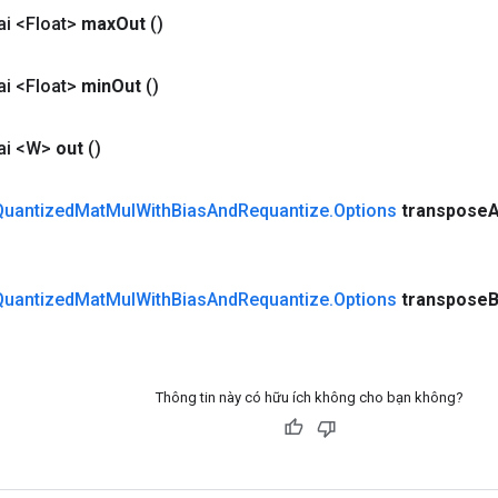
i <Float>
max
Out
()
i <Float>
min
Out
()
ai <W>
out
()
Quantized
Mat
Mul
With
Bias
And
Requantize
.
Options
transpose
Quantized
Mat
Mul
With
Bias
And
Requantize
.
Options
transpose
Thông tin này có hữu ích không cho bạn không?