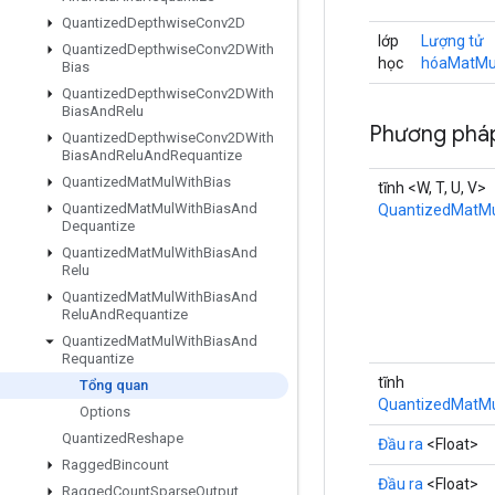
Quantized
Depthwise
Conv2D
lớp
Lượng tử
Quantized
Depthwise
Conv2DWith
học
hóaMatMul
Bias
Quantized
Depthwise
Conv2DWith
Bias
And
Relu
Phương pháp
Quantized
Depthwise
Conv2DWith
Bias
And
Relu
And
Requantize
Quantized
Mat
Mul
With
Bias
tĩnh <W, T, U, V>
Quantized
Mat
Mul
With
Bias
And
QuantizedMatMu
Dequantize
Quantized
Mat
Mul
With
Bias
And
Relu
Quantized
Mat
Mul
With
Bias
And
Relu
And
Requantize
Quantized
Mat
Mul
With
Bias
And
Requantize
tĩnh
Tổng quan
QuantizedMatMu
Options
Quantized
Reshape
Đầu ra
<Float>
Ragged
Bincount
Đầu ra
<Float>
Ragged
Count
Sparse
Output