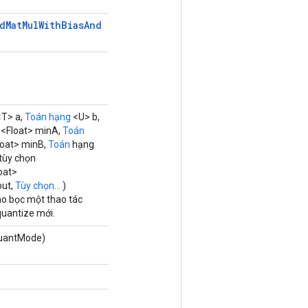
d
Mat
Mul
With
Bias
And
T> a,
Toán hạng
<U> b,
<Float> minA,
Toán
oat> minB,
Toán
hạng
 tùy chọn
oat>
put,
Tùy chọn...
)
ao bọc một thao tác
uantize mới.
uantMode)