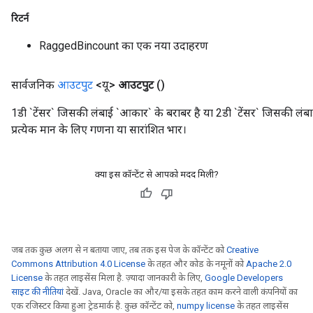
ametersGradAccumDebug
रिटर्न
adParameters
RaggedBincount का एक नया उदाहरण
radParametersGradAccumDebug
rameters
ParametersGradAccumDebug
सार्वजनिक
आउटपुट
<यू>
आउटपुट
()
eters
1डी `टेंसर` जिसकी लंबाई `आकार` के बराबर है या 2डी `टेंसर` जिसकी लंबा
metersGradAccumDebug
प्रत्येक मान के लिए गणना या सारांशित भार।
ientDescentParameters
dientDescentParametersGradAccumDebug
क्या इस कॉन्टेंट से आपको मदद मिली?
जब तक कुछ अलग से न बताया जाए, तब तक इस पेज के कॉन्टेंट को
Creative
Commons Attribution 4.0 License
के तहत और कोड के नमूनों को
Apache 2.0
License
के तहत लाइसेंस मिला है. ज़्यादा जानकारी के लिए,
Google Developers
साइट की नीतियां
देखें. Java, Oracle का और/या इसके तहत काम करने वाली कंपनियों का
एक रजिस्टर किया हुआ ट्रेडमार्क है. कुछ कॉन्टेंट को,
numpy license
के तहत लाइसेंस