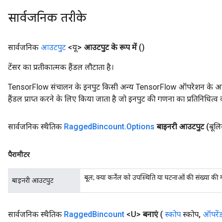
सार्वजनिक तरीके
सार्वजनिक
आउटपुट
<यू>
आउटपुट के रूप में
()
टेंसर का प्रतीकात्मक हैंडल लौटाता है।
TensorFlow संचालन के इनपुट किसी अन्य TensorFlow ऑपरेशन के आउटप
हैंडल प्राप्त करने के लिए किया जाता है जो इनपुट की गणना का प्रतिनिधित्व 
सार्वजनिक स्थैतिक
Ragged
Bincount
.
Options
बाइनरी आउटपुट
(बूल
पैरामीटर
बूल; क्या कर्नेल को उपस्थिति या घटनाओं की संख्या क
बाइनरी आउटपुट
सार्वजनिक स्थैतिक
Ragged
Bincount
<U>
बनाएं
(
स्कोप
स्कोप
,
ऑपरें