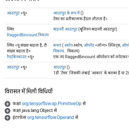
आउटपुट
<यू>
आउटपुट के रूप में
()
टेंसर का प्रतीकात्मक हैंडल लौटाता है।
स्थिर
बाइनरी आउटपुट
(बूलियन बाइनरी आउटपुट)
RaggedBincount.विकल्प
स्थिर <यू संख्या बढ़ाता है, टी
बनाएं
(
स्कोप
स्कोप,
ऑपरेंड
<लॉन्ग> स्प्लिट्स,
ऑपरे
संख्या बढ़ाता है>
विकल्प...
विकल्प)
रैग्डबिनकाउंट
<यू>
एक नए RaggedBincount ऑपरेशन को लपेटकर एक क
आउटपुट
<यू>
आउटपुट
()
1डी `टेंसर` जिसकी लंबाई `आकार` के बराबर है या 2
विरासत में मिली विधियाँ
कक्षा
org.tensorflow.op.PrimitiveOp
से
कक्षा java.lang.Object से
इंटरफ़ेस
org.tensorflow.Operand
से