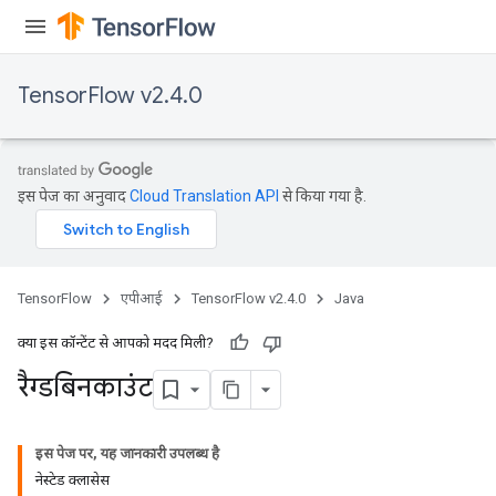
Requantize
TensorFlow v2.4.0
ize
AndReluAndRequantize
u
uAndRequantize
इस पेज का अनुवाद
Cloud Translation API
से किया गया है.
AndRelu
AndReluAndRequantize
TensorFlow
एपीआई
TensorFlow v2.4.0
Java
ize
क्या इस कॉन्टेंट से आपको मदद मिली?
रैग्डबिनकाउंट
Requantize
ize
इस पेज पर, यह जानकारी उपलब्ध है
नेस्टेड क्लासेस