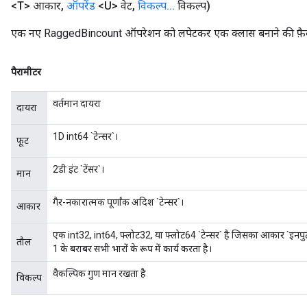
<T> आकार
,
ऑपरेंड
<U> वेट
,
विकल्प
.
.
.
विकल्प)
एक नए RaggedBincount ऑपरेशन को लपेटकर एक क्लास बनाने की फ़ैक्
पैरामीटर
वर्तमान दायरा
दायरा
m
1D int64 `टेन्सर`।
फूट
rs
ersGradAccumDebug
2डी इंट `टेंसर`।
मान
eters
metersGradAccumDebug
गैर-नकारात्मक पूर्णांक अदिश `टेन्सर`।
आकार
ters
metersGradAccumDebug
एक int32, int64, फ्लोट32, या फ्लोट64 `टेन्सर` है जिसका आकार `इनपुट` क
ropParameters
तौल
1 के बराबर सभी भारों के रूप में कार्य करता है।
s
वैकल्पिक गुण मान रखता है
ersGradAccumDebug
विकल्प
ghtParameters
meters