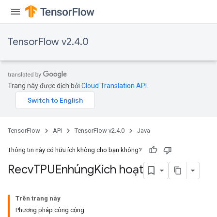
ize
TensorFlow v2.4.0
Trang này được dịch bởi
Cloud Translation API
.
TensorFlow
API
TensorFlow v2.4.0
Java
Thông tin này có hữu ích không cho bạn không?
Recv
TPUEnhúng
Kích hoạt
Trên trang này
Phương pháp công cộng