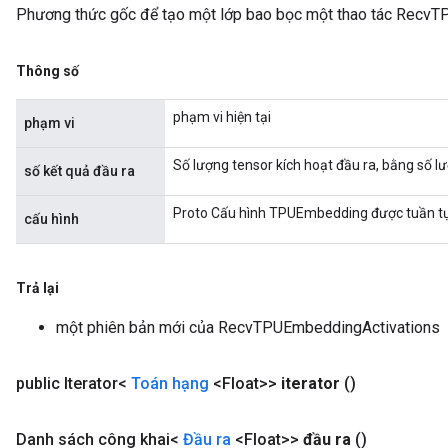
Phương thức gốc để tạo một lớp bao bọc một thao tác RecvT
Thông số
phạm vi hiện tại
phạm vi
Số lượng tensor kích hoạt đầu ra, bằng số 
số kết quả đầu ra
m
Proto Cấu hình TPUEmbedding được tuần tự
cấu hình
rs
ersGradAccumDebug
Trả lại
eters
metersGradAccumDebug
một phiên bản mới của RecvTPUEmbeddingActivations
ters
metersGradAccumDebug
public Iterator<
Toán hạng
<Float>>
iterator
()
ropParameters
s
Danh sách công khai<
Đầu ra
<Float>>
đầu ra
()
ersGradAccumDebug