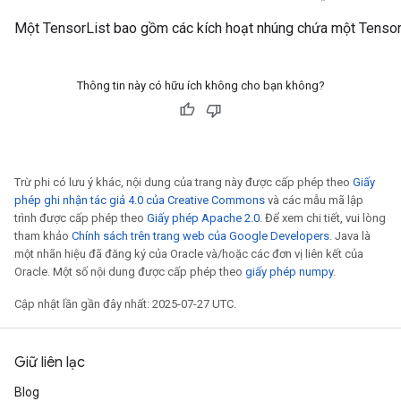
ghtParameters
Một TensorList bao gồm các kích hoạt nhúng chứa một Tensor 
meters
ametersGradAccumDebug
adParameters
Thông tin này có hữu ích không cho bạn không?
radParametersGradAccumDebug
rameters
ParametersGradAccumDebug
eters
Trừ phi có lưu ý khác, nội dung của trang này được cấp phép theo
Giấy
metersGradAccumDebug
phép ghi nhận tác giả 4.0 của Creative Commons
và các mẫu mã lập
ientDescentParameters
trình được cấp phép theo
Giấy phép Apache 2.0
. Để xem chi tiết, vui lòng
dientDescentParametersGradAccumDebug
tham khảo
Chính sách trên trang web của Google Developers
. Java là
một nhãn hiệu đã đăng ký của Oracle và/hoặc các đơn vị liên kết của
Oracle. Một số nội dung được cấp phép theo
giấy phép numpy
.
Cập nhật lần gần đây nhất: 2025-07-27 UTC.
Giữ liên lạc
Blog