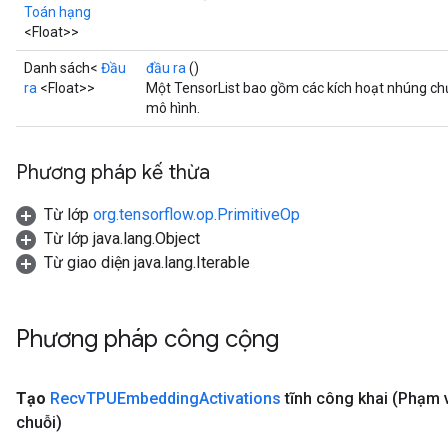
Toán hạng
<Float>>
Danh sách<
Đầu
đầu ra
()
ra
<Float>>
Một TensorList bao gồm các kích hoạt nhúng ch
mô hình.
Phương pháp kế thừa
Từ lớp
org.tensorflow.op.PrimitiveOp
Từ lớp java.lang.Object
Từ giao diện java.lang.Iterable
Phương pháp công cộng
Tạo
Recv
TPUEmbedding
Activations
tĩnh công khai
(Phạm 
chuỗi)