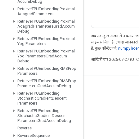
Accum
Debug
Retrieve
TPUEmbedding
Proximal
Adagrad
Parameters
Retrieve
TPUEmbedding
Proximal
Adagrad
Parameters
Grad
Accum
Debug
जब तक कुछ अलग से न बताया जाए
Retrieve
TPUEmbedding
Proximal
लाइसेंस मिला है. ज़्यादा जानकारी
Yogi
Parameters
है. कुछ कॉन्टेंट को,
numpy lice
Retrieve
TPUEmbedding
Proximal
Yogi
Parameters
Grad
Accum
आखिरी बार 2025-07-27 (UTC)
Debug
Retrieve
TPUEmbedding
RMSProp
Parameters
Retrieve
TPUEmbedding
RMSProp
Parameters
Grad
Accum
Debug
जुड़े रहें
Retrieve
TPUEmbedding
ब्लॉग
Stochastic
Gradient
Descent
Parameters
फ़ोरम
Retrieve
TPUEmbedding
Stochastic
Gradient
Descent
GitHub
Parameters
Grad
Accum
Debug
Twitter
Reverse
Reverse
Sequence
YouTube