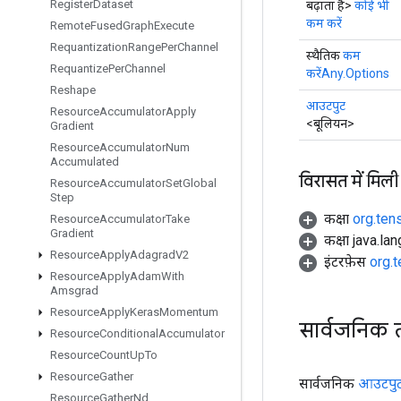
Register
Dataset
बढ़ाता है>
कोई भी
कम करें
Remote
Fused
Graph
Execute
Requantization
Range
Per
Channel
स्थैतिक
कम
Requantize
Per
Channel
करेंAny.Options
Reshape
आउटपुट
Resource
Accumulator
Apply
<बूलियन>
Gradient
Resource
Accumulator
Num
Accumulated
विरासत में मिली
Resource
Accumulator
Set
Global
Step
कक्षा
org.ten
Resource
Accumulator
Take
Gradient
कक्षा java.la
Resource
Apply
Adagrad
V2
इंटरफ़ेस
org.
Resource
Apply
Adam
With
Amsgrad
Resource
Apply
Keras
Momentum
सार्वजनिक 
Resource
Conditional
Accumulator
Resource
Count
Up
To
Resource
Gather
सार्वजनिक
आउटपु
Resource
Gather
Nd