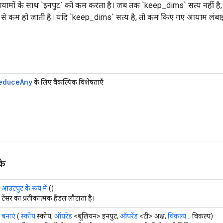
आयामों के साथ `इनपुट` को कम करता है। जब तक `keep_dims` सत्य नहीं है, `axis`
 1 से कम हो जाती है। यदि `keep_dims` सत्य है, तो कम किए गए आयाम लंबा
educe
Any
के लिए वैकल्पिक विशेषताएँ
के
आउटपुट के रूप में
()
टेंसर का प्रतीकात्मक हैंडल लौटाता है।
बनाएं
(
स्कोप
स्कोप,
ऑपरेंड
<बूलियन> इनपुट,
ऑपरेंड
<टी> अक्ष,
विकल्प...
विकल्प)