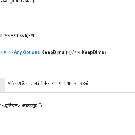
ल्पिक गुण मान रखता है
 का एक नया उदाहरण
कम करेंAny
.
Options
Keep
Dims
(बूलियन Keep
Dims)
यदि सत्य है, तो लंबाई 1 के साथ कम आयाम बनाए रखें।
ट
<बूलियन>
आउटपुट
()