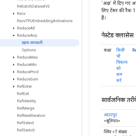
`अक्ष` में दिए गए 
Rebatch
Dataset
V2
लिए टेंसर की रैंक
Recv
हैं।
Recv
TPUEmbedding
Activations
Reduce
All
नेस्टेड क्लासेस
Reduce
Any
खास जानकारी
R
कक्षा
किसी
Options
भी
Reduce
Max
विकल्प
Reduce
Min
को
Reduce
Prod
कम
Reduce
Sum
करें
Ref
Enter
Ref
Exit
सार्वजनिक तरी
Ref
Identity
Ref
Merge
आउटपुट
Ref
Next
Iteration
<बूलियन>
Ref
Select
Ref
Switch
स्थिर <T संख्या