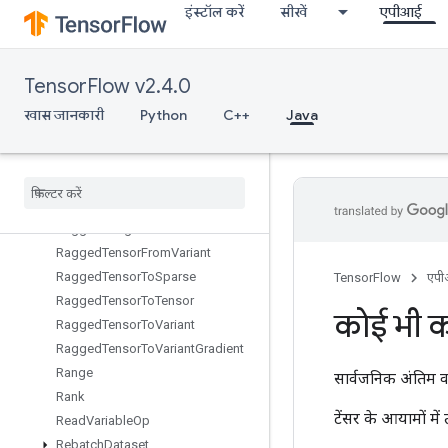
इंस्टॉल करें
सीखें
एपीआई
QuantizedMatMulWithBiasAndDequantize
QuantizedMatMulWithBiasAndRelu
QuantizedMatMulWithBiasAndReluAndRequantize
TensorFlow v2.4.0
QuantizedMatMulWithBiasAndRequantize
QuantizedReshape
खास जानकारी
Python
C++
Java
RaggedBincount
Ragged
Count
Sparse
Output
Ragged
Cross
Ragged
Gather
Ragged
Range
Ragged
Tensor
From
Variant
Ragged
Tensor
To
Sparse
TensorFlow
एप
Ragged
Tensor
To
Tensor
कोई भी क
Ragged
Tensor
To
Variant
Ragged
Tensor
To
Variant
Gradient
Range
सार्वजनिक अंतिम व
Rank
टेंसर के आयामों में
Read
Variable
Op
Rebatch
Dataset