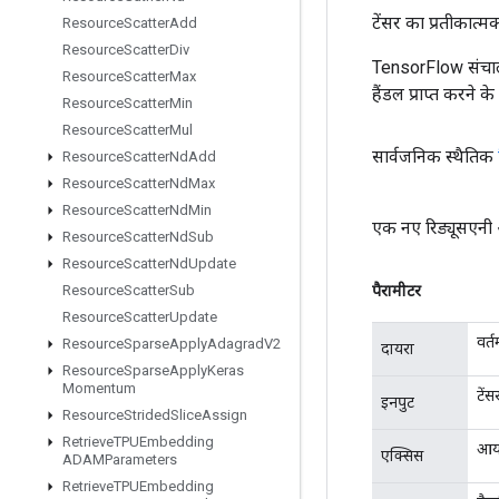
टेंसर का प्रतीकात्म
Resource
Scatter
Add
Resource
Scatter
Div
TensorFlow संचाल
Resource
Scatter
Max
हैंडल प्राप्त करने 
Resource
Scatter
Min
Resource
Scatter
Mul
सार्वजनिक स्थैतिक
Resource
Scatter
Nd
Add
Resource
Scatter
Nd
Max
Resource
Scatter
Nd
Min
एक नए रिड्यूसएनी 
Resource
Scatter
Nd
Sub
Resource
Scatter
Nd
Update
पैरामीटर
Resource
Scatter
Sub
Resource
Scatter
Update
वर्
Resource
Sparse
Apply
Adagrad
V2
दायरा
Resource
Sparse
Apply
Keras
Momentum
टें
इनपुट
Resource
Strided
Slice
Assign
Retrieve
TPUEmbedding
आया
एक्सिस
ADAMParameters
Retrieve
TPUEmbedding