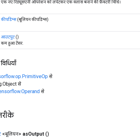
एक नए रिड्यूसएनी ऑपरेशन को लपेटकर एक क्लास बनाने की फ़ैक्टरी विधि।
कीपडिम्स
(बूलियन कीपडिम्स)
आउटपुट
()
कम हुआ टेंसर.
 विधियाँ
sorflow.op.PrimitiveOp
से
ng.Object से
tensorflow.Operand
से
तरीके
ट
<बूलियन>
as
Output
()