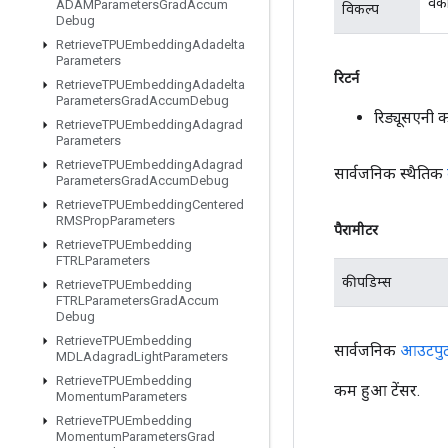
वैक
ADAMParameters
Grad
Accum
विकल्प
Debug
Retrieve
TPUEmbedding
Adadelta
Parameters
रिटर्न
Retrieve
TPUEmbedding
Adadelta
Parameters
Grad
Accum
Debug
रिड्यूसएनी
Retrieve
TPUEmbedding
Adagrad
Parameters
Retrieve
TPUEmbedding
Adagrad
सार्वजनिक स्थैतिक
Parameters
Grad
Accum
Debug
Retrieve
TPUEmbedding
Centered
RMSProp
Parameters
पैरामीटर
Retrieve
TPUEmbedding
FTRLParameters
कीपडिम्स
Retrieve
TPUEmbedding
FTRLParameters
Grad
Accum
Debug
Retrieve
TPUEmbedding
सार्वजनिक
आउटपु
MDLAdagrad
Light
Parameters
Retrieve
TPUEmbedding
कम हुआ टेंसर.
Momentum
Parameters
Retrieve
TPUEmbedding
Momentum
Parameters
Grad