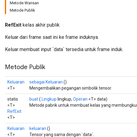
Metode Warisan
Metode Publik
RefExit
kelas akhir publik
Keluar dari frame saat ini ke frame induknya.
Keluar membuat input `data` tersedia untuk frame induk.
Metode Publik
Keluaran
sebagai Keluaran
()
<T>
Mengembalikan pegangan simbolik tensor.
statis
buat
(
Lingkup
lingkup,
Operan
<T> data)
<T>
Metode pabrik untuk membuat kelas yang membungkus 
RefExit
<T>
Keluaran
keluaran
()
<T>
Tensor yang sama dengan `data`.