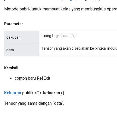
m
Metode pabrik untuk membuat kelas yang membungkus operasi
rs
ersGradAccumDebug
Parameter
eters
metersGradAccumDebug
ruang lingkup saat ini
cakupan
ters
metersGradAccumDebug
Tensor yang akan disediakan ke bingkai induk.
data
ropParameters
s
ersGradAccumDebug
Kembali
ghtParameters
meters
contoh baru RefExit
ametersGradAccumDebug
adParameters
Keluaran
publik <T>
keluaran
()
radParametersGradAccumDebug
rameters
Tensor yang sama dengan `data`.
ParametersGradAccumDebug
eters