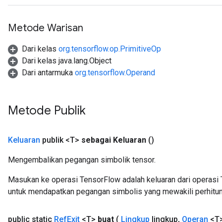
Metode Warisan
Dari kelas
org.tensorflow.op.PrimitiveOp
Dari kelas java.lang.Object
Dari antarmuka
org.tensorflow.Operand
Metode Publik
Keluaran
publik <T>
sebagai Keluaran
()
Mengembalikan pegangan simbolik tensor.
Masukan ke operasi TensorFlow adalah keluaran dari operasi 
untuk mendapatkan pegangan simbolis yang mewakili perhitun
public static
Ref
Exit
<T>
buat
(
Lingkup
lingkup
,
Operan
<T>