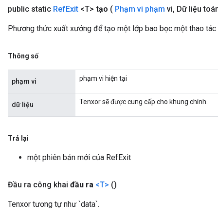
m
public static
Ref
Exit
<T>
tạo
(
Phạm vi phạm
vi
,
Dữ liệu toá
rs
Phương thức xuất xưởng để tạo một lớp bao bọc một thao tác 
ersGradAccumDebug
eters
Thông số
metersGradAccumDebug
ters
phạm vi hiện tại
phạm vi
metersGradAccumDebug
ropParameters
Tenxor sẽ được cung cấp cho khung chính.
dữ liệu
s
ersGradAccumDebug
ghtParameters
Trả lại
meters
ametersGradAccumDebug
một phiên bản mới của RefExit
adParameters
radParametersGradAccumDebug
Đầu ra công khai
đầu ra
<T>
()
rameters
ParametersGradAccumDebug
Tenxor tương tự như `data`.
eters