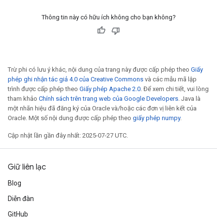
metersGradAccumDebug
Thông tin này có hữu ích không cho bạn không?
ientDescentParameters
dientDescentParametersGradAccumDebug
Trừ phi có lưu ý khác, nội dung của trang này được cấp phép theo
Giấy
phép ghi nhận tác giả 4.0 của Creative Commons
và các mẫu mã lập
trình được cấp phép theo
Giấy phép Apache 2.0
. Để xem chi tiết, vui lòng
tham khảo
Chính sách trên trang web của Google Developers
. Java là
một nhãn hiệu đã đăng ký của Oracle và/hoặc các đơn vị liên kết của
Oracle. Một số nội dung được cấp phép theo
giấy phép numpy
.
Cập nhật lần gần đây nhất: 2025-07-27 UTC.
Giữ liên lạc
Blog
Diễn đàn
GitHub