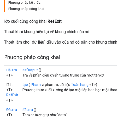
Phương pháp kế thừa
Phương pháp công khai
lớp cuối cùng công khai
RefExit
Thoát khỏi khung hiện tại về khung chính của nó.
Thoát làm cho `dữ liệu` đầu vào của nó có sẵn cho khung chính
Phương pháp công khai
Đầu ra
asOutput
()
<T>
Trả về phần điều khiển tượng trưng của một tenxơ.
tĩnh
tạo
(
Phạm
vi phạm vi, dữ liệu
Toán hạng
<T>)
<T>
Phương thức xuất xưởng để tạo một lớp bao bọc một thao 
RefExit
<T>
Đầu ra
đầu ra
()
<T>
Tenxor tương tự như `data`.