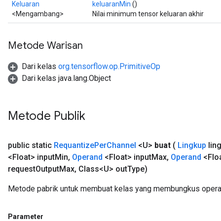
Keluaran
keluaranMin
()
<Mengambang>
Nilai minimum tensor keluaran akhir
Metode Warisan
Dari kelas
org.tensorflow.op.PrimitiveOp
Dari kelas java.lang.Object
Metode Publik
m
rs
public static
Requantize
Per
Channel
<U>
buat
(
Lingkup
lin
ersGradAccumDebug
<Float> input
Min
,
Operand
<Float> input
Max
,
Operand
<Floa
eters
request
Output
Max
,
Class<U> out
Type)
metersGradAccumDebug
Metode pabrik untuk membuat kelas yang membungkus operas
ters
metersGradAccumDebug
ropParameters
Parameter