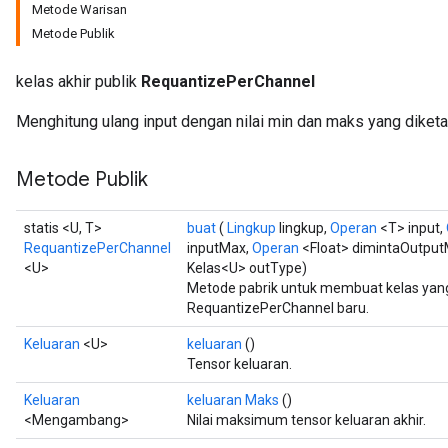
Metode Warisan
Metode Publik
kelas akhir publik
RequantizePerChannel
Menghitung ulang input dengan nilai min dan maks yang diketah
Metode Publik
statis <U, T>
buat
(
Lingkup
lingkup,
Operan
<T> input,
RequantizePerChannel
inputMax,
Operan
<Float> dimintaOutput
<U>
Kelas<U> outType)
Metode pabrik untuk membuat kelas ya
RequantizePerChannel baru.
Keluaran
<U>
keluaran
()
Tensor keluaran.
Keluaran
keluaran Maks
()
<Mengambang>
Nilai maksimum tensor keluaran akhir.