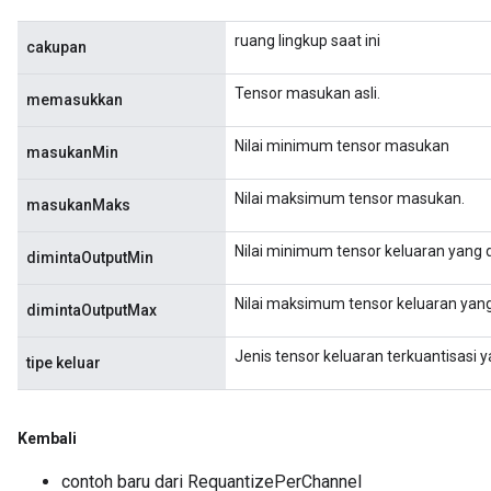
s
ersGradAccumDebug
ruang lingkup saat ini
cakupan
ghtParameters
meters
Tensor masukan asli.
memasukkan
ametersGradAccumDebug
adParameters
Nilai minimum tensor masukan
masukanMin
radParametersGradAccumDebug
rameters
Nilai maksimum tensor masukan.
masukanMaks
ParametersGradAccumDebug
eters
Nilai minimum tensor keluaran yang 
dimintaOutputMin
metersGradAccumDebug
ientDescentParameters
Nilai maksimum tensor keluaran yang
dimintaOutputMax
dientDescentParametersGradAccumDebug
Jenis tensor keluaran terkuantisasi y
tipe keluar
Kembali
contoh baru dari RequantizePerChannel