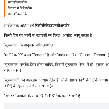
सार्वजनिक तरीके
विरासत में मिले तरीके
सार्वजनिक तरीके
सार्वजनिक अंतिम वर्ग
रिसोर्सस्कैटरएनडीअपडेट
m
किसी दिए गए मानों या स्लाइसों पर विरल `अपडेट` लागू करता है
rs
`सूचकांक` के अनुसार परिवर्तनशील।
ersGradAccumDebug
eters
`ref` रैंक `P` वाला `Tensor` है और `indices` रैंक `Q` वाला `Tensor` ह
metersGradAccumDebug
ters
`सूचकांक` पूर्णांक टेंसर होना चाहिए, जिसमें सूचकांक `रेफ` में हों। इसका 
metersGradAccumDebug
< K <= P`।
ropParameters
`सूचकांकों` का अंतरतम आयाम (लंबाई `K` के साथ) `ref` के `K`वें आयाम क
s
< P`) के सूचकांकों से मेल खाता है।
ersGradAccumDebug
ghtParameters
`अपडेट` आकार के साथ `Q-1+PK` रैंक का `टेन्सर` है:
meters
ametersGradAccumDebug