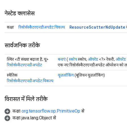
नेस्टेड क्लासेस
Resource
Scatter
Nd
Update
कक्षा
रिसोर्सस्कैटरएनडीअपडेट.विकल्प
क
सार्वजनिक तरीके
स्थिर <टी संख्या बढ़ाता है, यू>
बनाएं
(
स्कोप
स्कोप,
ऑपरेंड
<?> रेफरी,
ऑपरेंड
रिसोर्सस्कैटरएनडीअपडेट
एक नए रिसोर्सस्कैटरएनडीअपडेट ऑपरेशन को लपे
स्थैतिक
यूज़लॉकिंग
(बूलियन यूज़लॉकिंग)
रिसोर्सस्कैटरएनडीअपडेट.विकल्प
विरासत में मिले तरीके
कक्षा
org.tensorflow.op.PrimitiveOp
से
कक्षा java.lang.Object से