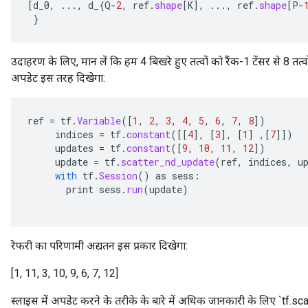
[
d_0
,
...,
d_
{
Q
-
2
,
ref
.
shape
[
K
]
,
...,
ref
.
shape
[
P
-
adParameters
}
radParametersGradAccumDebug
rameters
ParametersGradAccumDebug
उदाहरण के लिए, मान लें कि हम 4 बिखरे हुए तत्वों को रैंक-1 टेंसर से 8 तत्
eters
अपडेट इस तरह दिखेगा:
metersGradAccumDebug
ientDescentParameters
ref
=
tf
.
Variable
(
[
1
,
2
,
3
,
4
,
5
,
6
,
7
,
8
]
)
dientDescentParametersGradAccumDebug
indices
=
tf
.
constant
(
[[
4
]
,
[
3
]
,
[
1
]
,
[
7
]]
)
updates
=
tf
.
constant
(
[
9
,
10
,
11
,
12
]
)
update
=
tf
.
scatter_nd_update
(
ref
,
indices
,
u
with
tf
.
Session
()
as
sess
:
print
sess
.
run
(
update
)
रेफरी का परिणामी अद्यतन इस प्रकार दिखेगा:
[1, 11, 3, 10, 9, 6, 7, 12]
स्लाइस में अपडेट करने के तरीके के बारे में अधिक जानकारी के लिए `tf.sca