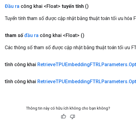
Đầu ra
công khai <Float>
tuyến tính
()
Tuyến tính tham số được cập nhật bằng thuật toán tối ưu hóa 
tham số
đầu ra
công khai <Float>
()
Các thông số tham số được cập nhật bằng thuật toán tối ưu F
tĩnh công khai
Retrieve
TPUEmbedding
FTRLParameters
.
Op
tĩnh công khai
Retrieve
TPUEmbedding
FTRLParameters
.
Op
Thông tin này có hữu ích không cho bạn không?