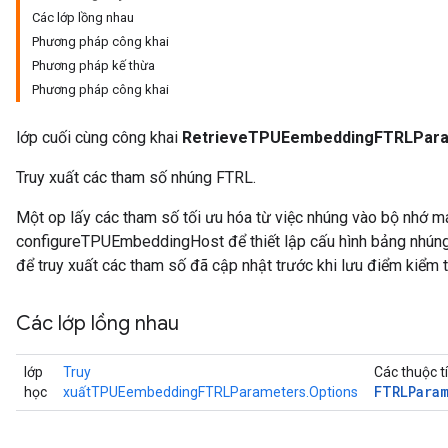
Các lớp lồng nhau
Phương pháp công khai
ersGradAccumDebug
Phương pháp kế thừa
ghtParameters
Phương pháp công khai
meters
ametersGradAccumDebug
lớp cuối cùng công khai
RetrieveTPUEembeddingFTRLPar
adParameters
radParametersGradAccumDebug
Truy xuất các tham số nhúng FTRL.
rameters
ParametersGradAccumDebug
Một op lấy các tham số tối ưu hóa từ việc nhúng vào bộ nhớ m
eters
configureTPUEmbeddingHost để thiết lập cấu hình bảng nhúng 
metersGradAccumDebug
để truy xuất các tham số đã cập nhật trước khi lưu điểm kiểm t
ientDescentParameters
dientDescentParametersGradAccumDebug
Các lớp lồng nhau
lớp
Truy
Các thuộc t
FTRLPara
học
xuấtTPUEembeddingFTRLParameters.Options