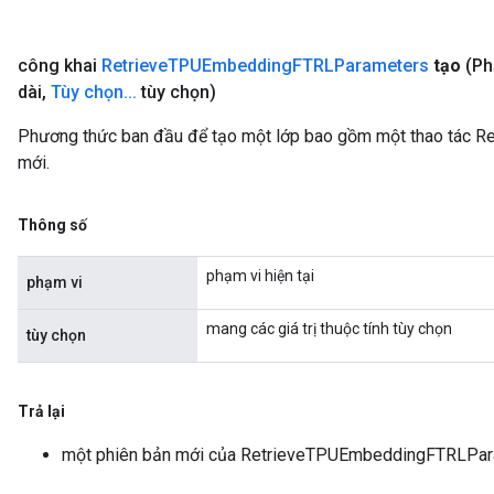
công khai
Retrieve
TPUEmbedding
FTRLParameters
tạo
(Ph
dài
,
Tùy chọn
.
.
.
tùy chọn)
Phương thức ban đầu để tạo một lớp bao gồm một thao tác
mới.
Thông số
phạm vi hiện tại
phạm vi
mang các giá trị thuộc tính tùy chọn
tùy chọn
Trả lại
một phiên bản mới của RetrieveTPUEmbeddingFTRLPa