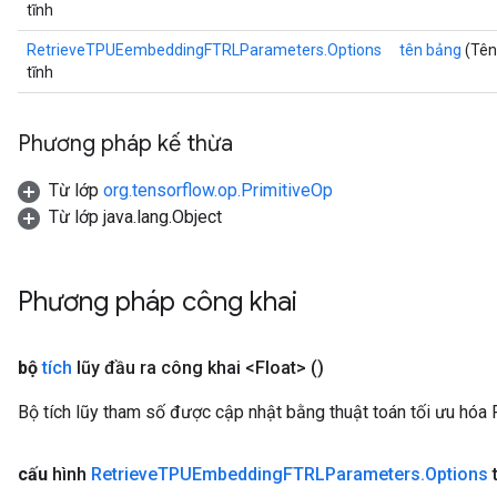
tĩnh
RetrieveTPUEembeddingFTRLParameters.Options
tên bảng
(Tên
tĩnh
Phương pháp kế thừa
Từ lớp
org.tensorflow.op.PrimitiveOp
Từ lớp java.lang.Object
Phương pháp công khai
bộ
tích
lũy đầu ra công khai <Float>
()
Bộ tích lũy tham số được cập nhật bằng thuật toán tối ưu hóa 
cấu
hình
Retrieve
TPUEmbedding
FTRLParameters
.
Options
t