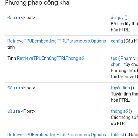
Phương pháp công khai
Đầu ra
<Float>
ắc quy
()
Bộ tích lũy t
hóa FTRL.
RetrieveTPUEembeddingFTRLParameters.Options
config
(Cấu hì
tĩnh
Tĩnh
RetrieveTPUEnhúngFTRLThông số
tạo
(
Phạm
vi
chọn...
tùy ch
Phương thức 
tác Retrieve
Đầu ra
<Float>
tuyến tính
()
Tuyến tính th
hóa FTRL.
Đầu ra
<Float>
thông số
()
Các thông số 
ưu FTRL.
RetrieveTPUEembeddingFTRLParameters.Options
tableId
(Id bản