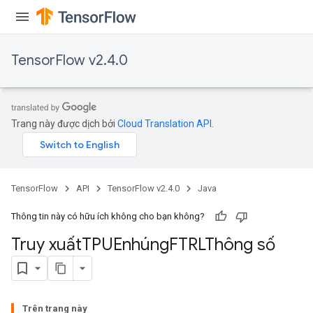
TensorFlow v2.4.0
Trang này được dịch bởi
Cloud Translation API
.
m
rs
TensorFlow
API
TensorFlow v2.4.0
Java
ersGradAccumDebug
eters
Thông tin này có hữu ích không cho bạn không?
metersGradAccumDebug
Truy xuất
TPUEnhúng
FTRLThông số
ters
metersGradAccumDebug
ropParameters
s
Trên trang này