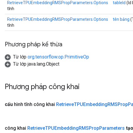
RetrieveTPUEmbeddingRMSPropParameters.Options
tableId
(Id 
tĩnh
RetrieveTPUEmbeddingRMSPropParameters.Options
tên bảng
(
tĩnh
Phương pháp kế thừa
Từ lớp
org.tensorflow.op.PrimitiveOp
Từ lớp java.lang.Object
Phương pháp công khai
cấu
hình tĩnh công khai
Retrieve
TPUEmbedding
RMSProp
P
công khai
Retrieve
TPUEmbedding
RMSProp
Parameters
tạ