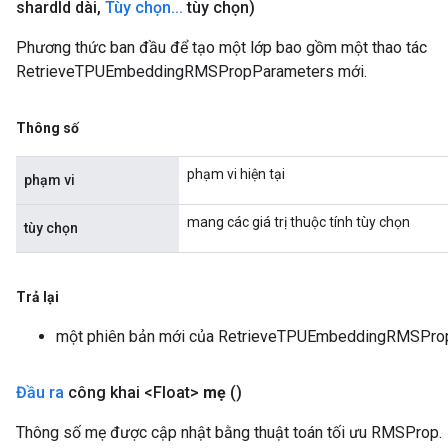
shard
Id dài
,
Tùy chọn
.
.
.
tùy chọn)
Phương thức ban đầu để tạo một lớp bao gồm một thao tác
RetrieveTPUEmbeddingRMSPropParameters mới.
Thông số
phạm vi hiện tại
phạm vi
mang các giá trị thuộc tính tùy chọn
tùy chọn
Trả lại
một phiên bản mới của RetrieveTPUEmbeddingRMSPro
Đầu ra
công khai <Float>
mẹ
()
Thông số mẹ được cập nhật bằng thuật toán tối ưu RMSProp.