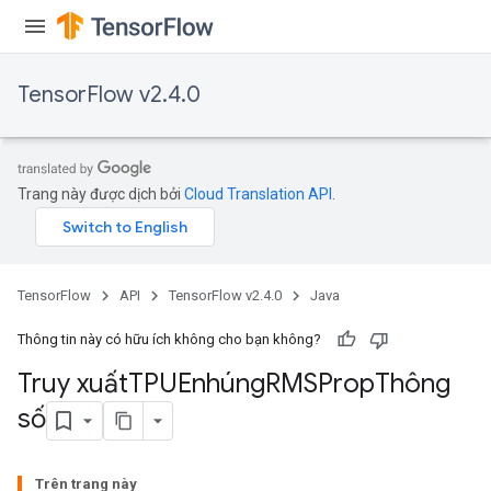
rs
ersGradAccumDebug
TensorFlow v2.4.0
eters
metersGradAccumDebug
ters
metersGradAccumDebug
Trang này được dịch bởi
Cloud Translation API
.
ropParameters
s
ersGradAccumDebug
ghtParameters
TensorFlow
API
TensorFlow v2.4.0
Java
meters
ametersGradAccumDebug
Thông tin này có hữu ích không cho bạn không?
adParameters
Truy xuất
TPUEnhúng
RMSProp
Thông
radParametersGradAccumDebug
số
rameters
ParametersGradAccumDebug
eters
Trên trang này