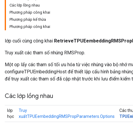
Các lớp lồng nhau
Phương pháp công khai
metersGradAccumDebug
Phương pháp kế thừa
ientDescentParameters
Phương pháp công khai
dientDescentParametersGradAccumDebug
lớp cuối cùng công khai
RetrieveTPUEembeddingRMSProp
Truy xuất các tham số nhúng RMSProp.
Một op lấy các tham số tối ưu hóa từ việc nhúng vào bộ nhớ m
configureTPUEmbeddingHost để thiết lập cấu hình bảng nhúng 
để truy xuất các tham số đã cập nhật trước khi lưu điểm kiểm t
Các lớp lồng nhau
lớp
Truy
Các thu
TPUEm
học
xuấtTPUEembeddingRMSPropParameters.Options