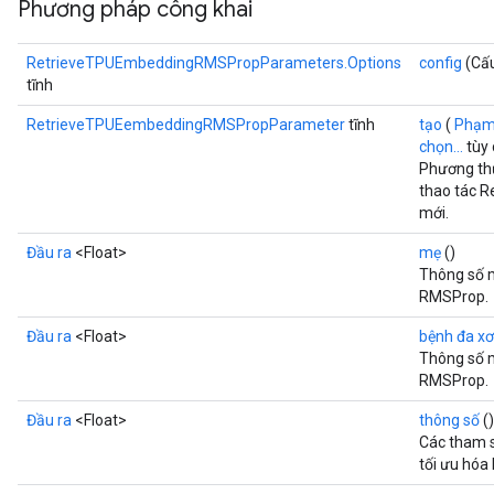
Phương pháp công khai
RetrieveTPUEmbeddingRMSPropParameters.Options
config
(Cấu
tĩnh
RetrieveTPUEembeddingRMSPropParameter
tĩnh
tạo
(
Phạ
chọn...
tùy 
Phương th
thao tác 
mới.
Đầu ra
<Float>
mẹ
()
Thông số m
RMSProp.
Đầu ra
<Float>
bệnh đa x
Thông số m
RMSProp.
Đầu ra
<Float>
thông số
()
Các tham s
tối ưu hóa