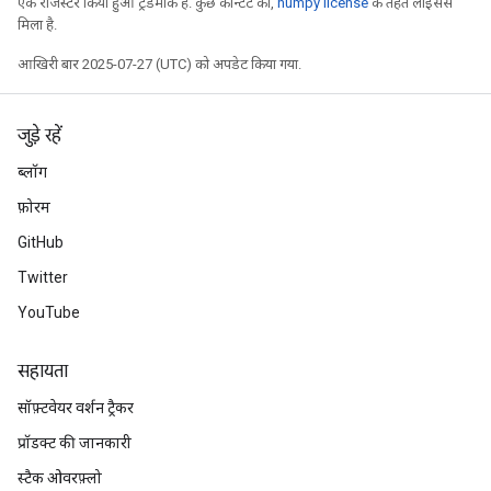
एक रजिस्टर किया हुआ ट्रेडमार्क है. कुछ कॉन्टेंट को,
numpy license
के तहत लाइसेंस
मिला है.
आखिरी बार 2025-07-27 (UTC) को अपडेट किया गया.
जुड़े रहें
ब्लॉग
फ़ोरम
GitHub
Twitter
YouTube
सहायता
सॉफ़्टवेयर वर्शन ट्रैकर
प्रॉडक्ट की जानकारी
स्टैक ओवरफ़्लो