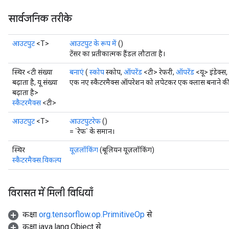
सार्वजनिक तरीके
आउटपुट
<T>
आउटपुट के रूप में
()
टेंसर का प्रतीकात्मक हैंडल लौटाता है।
स्थिर <टी संख्या
बनाएं
(
स्कोप
स्कोप,
ऑपरेंड
<टी> रेफरी,
ऑपरेंड
<यू> इंडेक्स,
बढ़ाता है, यू संख्या
एक नए स्कैटरमैक्स ऑपरेशन को लपेटकर एक क्लास बनाने की फ
बढ़ाता है>
स्कैटरमैक्स
<टी>
आउटपुट
<T>
आउटपुटरेफ
()
= `रेफ` के समान।
स्थिर
यूज़लॉकिंग
(बूलियन यूज़लॉकिंग)
स्कैटरमैक्स.विकल्प
विरासत में मिली विधियाँ
कक्षा
org.tensorflow.op.PrimitiveOp
से
कक्षा java.lang.Object से