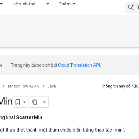
Hệ sinh thái
Thêm
bug
Trang này được dịch bởi
Cloud Translation API
.
TensorFlow v2.4.0
Java
Thông tin này có hữ
Min
ông khai
ScatterMin
t thưa thớt thành một tham chiếu biến bằng thao tác `min`.