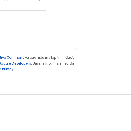
eative Commons
và các mẫu mã lập trình được
 Google Developers
. Java là một nhãn hiệu đã
p numpy
.