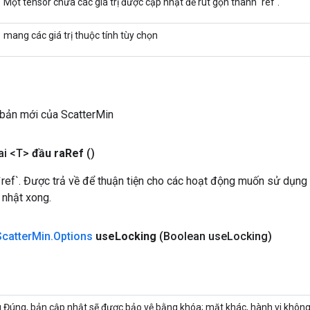
Một tensor chứa các giá trị được cập nhật để rút gọn thành `ref`.
mang các giá trị thuộc tính tùy chọn
 bản mới của ScatterMin
ai <T>
đầu ra
Ref
()
ref`. Được trả về để thuận tiện cho các hoạt động muốn sử dụng 
 nhật xong.
Scatter
Min
.
Options
use
Locking
(Boolean use
Locking)
 Đúng, bản cập nhật sẽ được bảo vệ bằng khóa; mặt khác, hành vi khôn