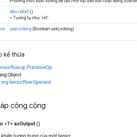
Phương thức xuất xưởng để tạo một lớp bao bọc hoạt động Scatte
đầu raRef
()
= Tương tự như `ref`.
ons
useLocking
(Boolean useLocking)
 kế thừa
ensorflow.op.PrimitiveOp
lang.Object
n
org.tensorflow.Operand
háp công cộng
ai <T>
as
Output
()
 khiển tượng trưng của một tenxơ.