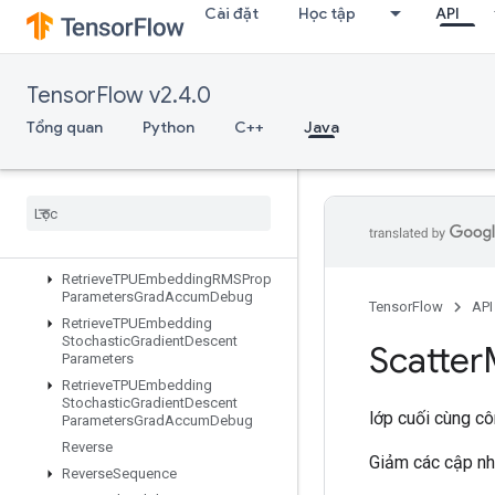
Cài đặt
Học tập
API
RetrieveTPUEmbeddingMDLAdagradLightParameters
RetrieveTPUEmbeddingMomentumParameters
RetrieveTPUEmbeddingMomentumParametersGradAccumDebug
TensorFlow v2.4.0
RetrieveTPUEmbeddingProximalAdagradParameters
RetrieveTPUEmbeddingProximalAdagradParametersGradAccumDe
Tổng quan
Python
C++
Java
RetrieveTPUEmbeddingProximalYogiParameters
Retrieve
TPUEmbedding
Proximal
Yogi
Parameters
Grad
Accum
Debug
Retrieve
TPUEmbedding
RMSProp
Parameters
Retrieve
TPUEmbedding
RMSProp
Parameters
Grad
Accum
Debug
TensorFlow
API
Retrieve
TPUEmbedding
Stochastic
Gradient
Descent
Scatter
Parameters
Retrieve
TPUEmbedding
Stochastic
Gradient
Descent
lớp cuối cùng c
Parameters
Grad
Accum
Debug
Reverse
Giảm các cập nhậ
Reverse
Sequence