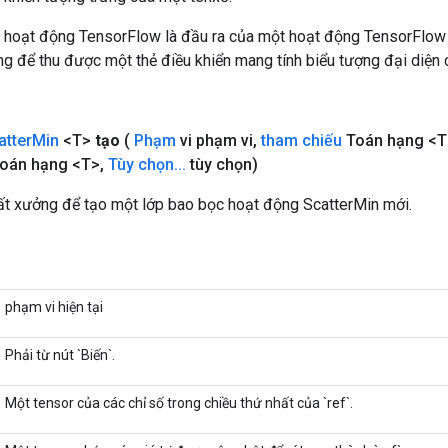
 hoạt động TensorFlow là đầu ra của một hoạt động TensorFlow
 để thu được một thẻ điều khiển mang tính biểu tượng đại diện c
atter
Min
<T>
tạo
(
Phạm
vi phạm vi
,
tham chiếu
Toán hạng <T
oán hạng <T>
,
Tùy chọn
.
.
.
tùy chọn)
t xưởng để tạo một lớp bao bọc hoạt động ScatterMin mới.
phạm vi hiện tại
Phải từ nút `Biến`.
Một tensor của các chỉ số trong chiều thứ nhất của `ref`.