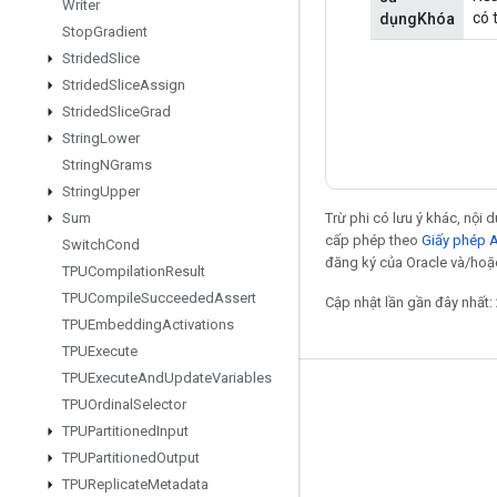
Writer
có 
dụngKhóa
Stop
Gradient
Strided
Slice
Strided
Slice
Assign
Strided
Slice
Grad
String
Lower
String
NGrams
String
Upper
Sum
Trừ phi có lưu ý khác, nội
cấp phép theo
Giấy phép 
Switch
Cond
đăng ký của Oracle và/hoặc
TPUCompilation
Result
TPUCompile
Succeeded
Assert
Cập nhật lần gần đây nhất:
TPUEmbedding
Activations
TPUExecute
TPUExecute
And
Update
Variables
Giữ liên lạc
TPUOrdinal
Selector
TPUPartitioned
Input
Blog
TPUPartitioned
Output
Diễn đàn
TPUReplicate
Metadata