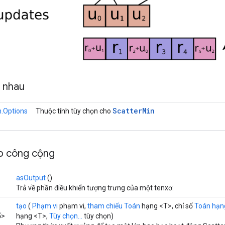
g nhau
Scatter
Min
n.Options
Thuộc tính tùy chọn cho
p công cộng
asOutput
()
Trả về phần điều khiển tượng trưng của một tenxơ.
tạo
(
Phạm vi
phạm vi,
tham chiếu Toán
hạng <T>, chỉ số
Toán hạn
ố>
hạng <T>,
Tùy chọn...
tùy chọn)