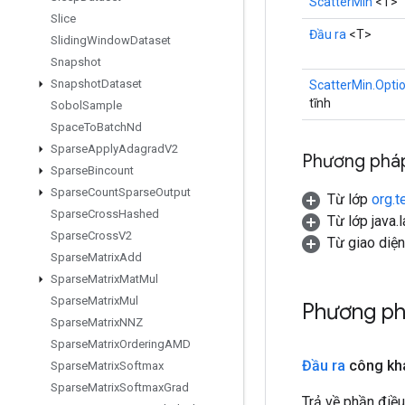
ScatterMin
<T>
Slice
Đầu ra
<T>
Sliding
Window
Dataset
Snapshot
Snapshot
Dataset
ScatterMin.Opti
tĩnh
Sobol
Sample
Space
To
Batch
Nd
Sparse
Apply
Adagrad
V2
Phương pháp
Sparse
Bincount
Sparse
Count
Sparse
Output
Từ lớp
org.t
Sparse
Cross
Hashed
Từ lớp java.
Sparse
Cross
V2
Từ giao diệ
Sparse
Matrix
Add
Sparse
Matrix
Mat
Mul
Sparse
Matrix
Mul
Phương p
Sparse
Matrix
NNZ
Sparse
Matrix
Ordering
AMD
Đầu ra
công kh
Sparse
Matrix
Softmax
Sparse
Matrix
Softmax
Grad
Trả về phần điều