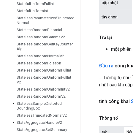
cập nhật
Stateful
Uniform
Full
Int
Stateful
Uniform
Int
tùy chọn
Stateless
Parameterized
Truncated
Normal
Stateless
Random
Binomial
Stateless
Random
Gamma
V2
Trả lại
Stateless
Random
Get
Key
Counter
một phiên
Alg
Stateless
Random
Normal
V2
Stateless
Random
Poisson
Đầu ra
công kh
Stateless
Random
Uniform
Full
Int
= Tương tự như `
Stateless
Random
Uniform
Full
Int
V2
nhật sau khi cập
Stateless
Random
Uniform
Int
V2
Stateless
Random
Uniform
V2
tĩnh công khai
Stateless
Sample
Distorted
Bounding
Box
Stateless
Truncated
Normal
V2
Thông số
Stats
Aggregator
Handle
V2
Stats
Aggregator
Set
Summary
Nếu
sử