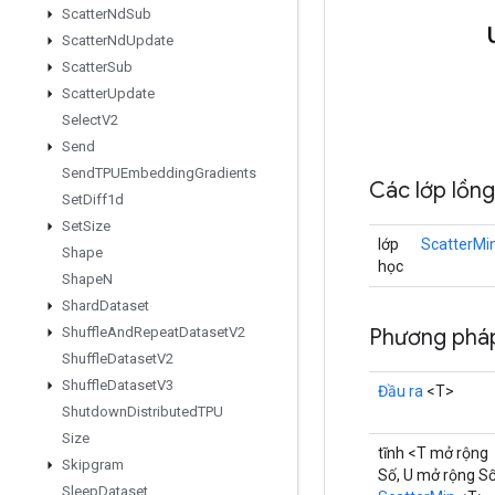
Scatter
Nd
Sub
Scatter
Nd
Update
Scatter
Sub
Scatter
Update
Select
V2
Send
Send
TPUEmbedding
Gradients
Các lớp lồn
Set
Diff1d
Set
Size
lớp
ScatterMi
Shape
học
Shape
N
Shard
Dataset
Shuffle
And
Repeat
Dataset
V2
Phương phá
Shuffle
Dataset
V2
Shuffle
Dataset
V3
Đầu ra
<T>
Shutdown
Distributed
TPU
Size
tĩnh <T mở rộng
Skipgram
Số, U mở rộng S
Sleep
Dataset