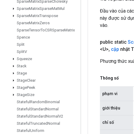
Sparse
Matrix
Sparse
Cholesky
Sparse
Matrix
Sparse
Mat
Mul
Đầu vào của các
Sparse
Matrix
Transpose
này được sử dụng
Sparse
Matrix
Zeros
vào.
Sparse
Tensor
To
CSRSparse
Matrix
Spence
public static
Sc
Split
<U>
,
cập
nhật T
Split
V
Squeeze
Phương thức xuấ
Stack
Stage
Thông số
Stage
Clear
Stage
Peek
phạm vi
Stage
Size
Stateful
Random
Binomial
giới thiệu
Stateful
Standard
Normal
Stateful
Standard
Normal
V2
chỉ số
Stateful
Truncated
Normal
Stateful
Uniform