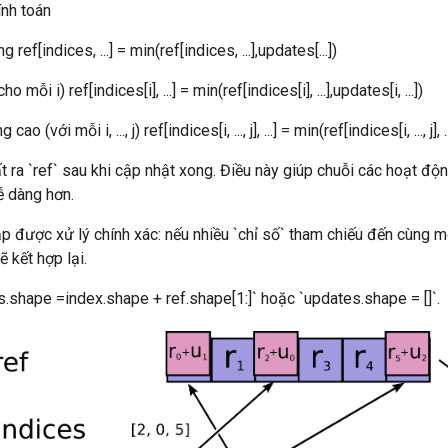
ính toán
ref[indices, ...] = min(ref[indices, ...],updates[...])
 mỗi i) ref[indices[i], ...] = min(ref[indices[i], ...],updates[i, ...])
 (với mỗi i, ..., j) ref[indices[i, ..., j], ...] = min(ref[indices[i, ..., j], .. .]
t ra `ref` sau khi cập nhật xong. Điều này giúp chuỗi các hoạt độn
dễ dàng hơn.
p được xử lý chính xác: nếu nhiều `chỉ số` tham chiếu đến cùng một
 kết hợp lại.
.shape =index.shape + ref.shape[1:]` hoặc `updates.shape = []`.