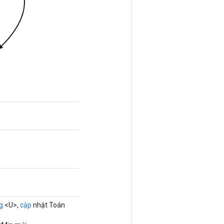
g
<U>,
cập
nhật Toán