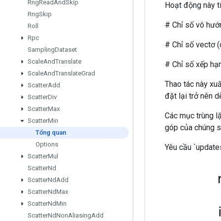
Rng
Read
And
Skip
Hoạt động này t
Rng
Skip
# Chỉ số vô hướng 
Roll
Rpc
# Chỉ số vectơ (cho
Sampling
Dataset
Scale
And
Translate
# Chỉ số xếp hạng cao
Scale
And
Translate
Grad
Thao tác này xuấ
Scatter
Add
đặt lại trở nên 
Scatter
Div
Scatter
Max
Các mục trùng lặ
Scatter
Min
góp của chúng sẽ
Tổng quan
Options
Yêu cầu `updates
Scatter
Mul
Scatter
Nd
Scatter
Nd
Add
Scatter
Nd
Max
Scatter
Nd
Min
Scatter
Nd
Non
Aliasing
Add