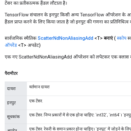
टेंसर का प्रतीकात्मक हैंडल लौटाता है।
TensorFlow संचालन के इनपुट किसी अन्य TensorFlow ऑपरेशन के आउटप
हैंडल प्राप्त करने के लिए किया जाता है जो इनपुट की गणना का प्रतिनिधित्व 
सार्वजनिक स्थैतिक
Scatter
Nd
Non
Aliasing
Add
<T>
बनाएं
(
स्कोप
स्
ऑपरेंड
<T> अपडेट)
एक नए ScatterNdNonAliasingAdd ऑपरेशन को लपेटकर एक क्लास बनान
पैरामीटर
वर्तमान दायरा
दायरा
एक टेंसर.
इनपुट
x
एक टेंसर. निम्न प्रकारों में से एक होना चाहिए: `int32`, `int64`। `इनपु
सूचकांक
एक टेंसर. रेफरी के समान प्रकार होना चाहिए। `इनपुट` में जोड़ने के लि
अपडेट