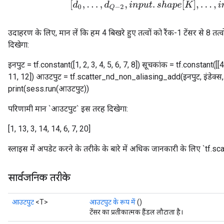
[
d
0
,
.
.
.
,
d
Q
−
2
,
i
n
p
u
t
.
s
h
a
p
e
[
K
]
,
.
.
.
,
i
n
p
u
t
.
उदाहरण के लिए, मान लें कि हम 4 बिखरे हुए तत्वों को रैंक-1 टेंसर से 8 तत्वो
दिखेगा:
इनपुट = tf.constant([1, 2, 3, 4, 5, 6, 7, 8]) सूचकांक = tf.constant([[4]
11, 12]) आउटपुट = tf.scatter_nd_non_aliasing_add(इनपुट, इंडेक्स
print(sess.run(आउटपुट))
परिणामी मान `आउटपुट` इस तरह दिखेगा:
[1, 13, 3, 14, 14, 6, 7, 20]
स्लाइस में अपडेट करने के तरीके के बारे में अधिक जानकारी के लिए `tf.sca
सार्वजनिक तरीके
आउटपुट
<T>
आउटपुट के रूप में
()
टेंसर का प्रतीकात्मक हैंडल लौटाता है।