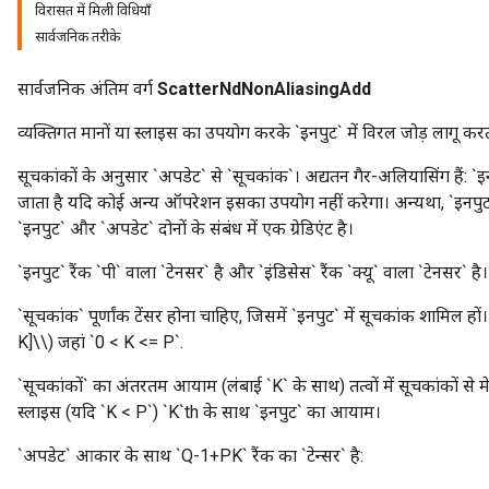
विरासत में मिली विधियाँ
सार्वजनिक तरीके
सार्वजनिक अंतिम वर्ग
ScatterNdNonAliasingAdd
व्यक्तिगत मानों या स्लाइस का उपयोग करके `इनपुट` में विरल जोड़ लागू करत
सूचकांकों के अनुसार `अपडेट` से `सूचकांक`। अद्यतन गैर-अलियासिंग हैं: 
जाता है यदि कोई अन्य ऑपरेशन इसका उपयोग नहीं करेगा। अन्यथा, `इनपुट`
`इनपुट` और `अपडेट` दोनों के संबंध में एक ग्रेडिएंट है।
`इनपुट` रैंक `पी` वाला `टेनसर` है और `इंडिसेस` रैंक `क्यू` वाला `टेनसर` है।
`सूचकांक` पूर्णांक टेंसर होना चाहिए, जिसमें `इनपुट` में सूचकांक शामिल 
K]\\) जहां `0 < K <= P`.
`सूचकांकों` का अंतरतम आयाम (लंबाई `K` के साथ) तत्वों में सूचकांकों से
स्लाइस (यदि `K < P`) `K`th के साथ `इनपुट` का आयाम।
`अपडेट` आकार के साथ `Q-1+PK` रैंक का `टेन्सर` है: