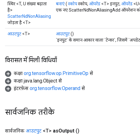
स्थिर <T, U संख्या बढ़ाता
बनाएं
(
स्कोप
स्कोप,
ऑपरेंड
<T> इनपुट,
ऑपरेंड
<U> 
है>
एक नए ScatterNdNonAliasingAdd ऑपरेशन को लपे
ScatterNdNonAliasing
जोड़ता है <T>
आउटपुट
<T>
आउटपुट
()
`इनपुट` के समान आकार वाला `टेन्सर`, जिसमें `अपडे
विरासत में मिली विधियाँ
कक्षा
org.tensorflow.op.PrimitiveOp
से
कक्षा java.lang.Object से
इंटरफ़ेस
org.tensorflow.Operand
से
सार्वजनिक तरीके
सार्वजनिक
आउटपुट
<T>
as
Output
()