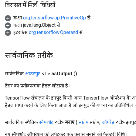
विरासत में मिली विधियाँ
कक्षा
org.tensorflow.op.PrimitiveOp
से
कक्षा java.lang.Object से
इंटरफ़ेस
org.tensorflow.Operand
से
सार्वजनिक तरीके
सार्वजनिक
आउटपुट
<T>
as
Output
()
टेंसर का प्रतीकात्मक हैंडल लौटाता है।
TensorFlow संचालन के इनपुट किसी अन्य TensorFlow ऑपरेशन के आउटप
हैंडल प्राप्त करने के लिए किया जाता है जो इनपुट की गणना का प्रतिनिधित्व 
सार्वजनिक स्थैतिक
स्नैपशॉट
<टी>
बनाएं
(
स्कोप
स्कोप
,
ऑपरेंड
<टी> इनपुट
नए स्नैपशॉट ऑपरेशन को लपेटकर एक क्लास बनाने की फ़ैक्टरी विधि।