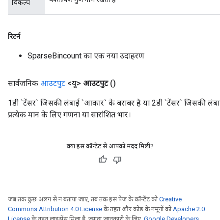
विकल्प
रिटर्न
SparseBincount का एक नया उदाहरण
सार्वजनिक
आउटपुट
<यू>
आउटपुट
()
1डी `टेंसर` जिसकी लंबाई `आकार` के बराबर है या 2डी `टेंसर` जिसकी लंबा
प्रत्येक मान के लिए गणना या सारांशित भार।
क्या इस कॉन्टेंट से आपको मदद मिली?
जब तक कुछ अलग से न बताया जाए, तब तक इस पेज के कॉन्टेंट को
Creative
Commons Attribution 4.0 License
के तहत और कोड के नमूनों को
Apache 2.0
License
के तहत लाइसेंस मिला है. ज़्यादा जानकारी के लिए,
Google Developers