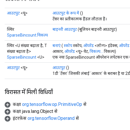
आउटपुट
<यू>
आउटपुट के रूप में
()
टेंसर का प्रतीकात्मक हैंडल लौटाता है।
स्थिर
बाइनरी आउटपुट
(बूलियन बाइनरी आउटपुट)
SparseBincount.विकल्प
स्थिर <U संख्या बढ़ाता है, T
बनाएं
(
स्कोप
स्कोप,
ऑपरेंड
<लॉन्ग> इंडेक्स,
ऑपरेंड
संख्या बढ़ाता है>
आकार,
ऑपरेंड
<यू> वेट,
विकल्प...
विकल्प)
SparseBincount
<U>
एक नया SparseBincount ऑपरेशन लपेटकर एक क्ला
आउटपुट
<यू>
आउटपुट
()
1डी `टेंसर` जिसकी लंबाई `आकार` के बराबर है या 2
विरासत में मिली विधियाँ
कक्षा
org.tensorflow.op.PrimitiveOp
से
कक्षा java.lang.Object से
इंटरफ़ेस
org.tensorflow.Operand
से