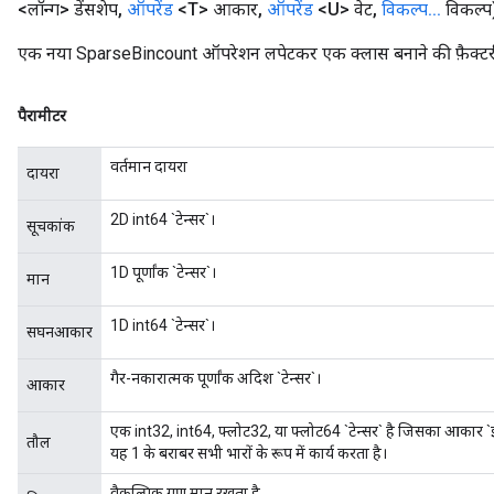
<लॉन्ग> डेंसशेप
,
ऑपरेंड
<T> आकार
,
ऑपरेंड
<U> वेट
,
विकल्प
.
.
.
विकल्प
एक नया SparseBincount ऑपरेशन लपेटकर एक क्लास बनाने की फ़ैक्टर
पैरामीटर
वर्तमान दायरा
दायरा
2D int64 `टेन्सर`।
सूचकांक
1D पूर्णांक `टेन्सर`।
मान
1D int64 `टेन्सर`।
सघनआकार
गैर-नकारात्मक पूर्णांक अदिश `टेन्सर`।
आकार
एक int32, int64, फ्लोट32, या फ्लोट64 `टेन्सर` है जिसका आकार `इनपु
तौल
यह 1 के बराबर सभी भारों के रूप में कार्य करता है।
वैकल्पिक गुण मान रखता है