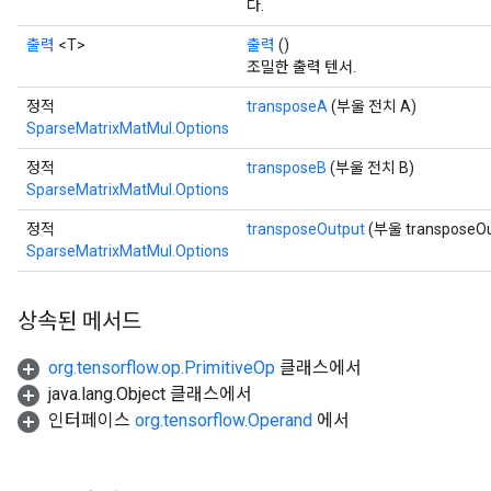
다.
출력
<T>
출력
()
조밀한 출력 텐서.
정적
transposeA
(부울 전치 A)
SparseMatrixMatMul.Options
정적
transposeB
(부울 전치 B)
SparseMatrixMatMul.Options
정적
transposeOutput
(부울 transposeOu
SparseMatrixMatMul.Options
x
상속된 메서드
org.tensorflow.op.PrimitiveOp
클래스에서
java.lang.Object 클래스에서
인터페이스
org.tensorflow.Operand
에서