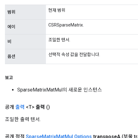
현재 범위
범위
CSRSparseMatrix.
에이
조밀한 텐서.
비
선택적 속성 값을 전달합니다.
옵션
보고
SparseMatrixMatMul의 새로운 인스턴스
공개
출력
<T>
출력
()
조밀한 출력 텐서.
공개 정적
Sparse
Matrix
Mat
Mul
.
Options
transpose
A
(부울 t