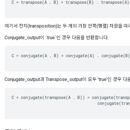
C
=
transpose
(
A
.
B
)
=
transpose
(
B
)
.
transpose
(
A
)
여기서 전치(transposition)는 두 개의 가장 안쪽(행렬) 차원을 
Conjugate_output이 `true`인 경우 다음을 반환합니다.
C
=
conjugate
(
A
.
B
)
=
conjugate
(
A
)
.
conjugate
(
B
Conjugate_output과 Transpose_output이 모두 'true'인 경
C
=
conjugate
(
transpose
(
A
.
B
))
=
conjugate
(
transp
conjugate
(
tra