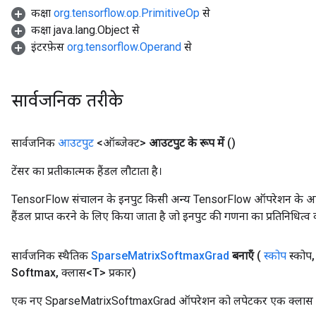
कक्षा
org.tensorflow.op.PrimitiveOp
से
कक्षा java.lang.Object से
इंटरफ़ेस
org.tensorflow.Operand
से
सार्वजनिक तरीके
सार्वजनिक
आउटपुट
<ऑब्जेक्ट>
आउटपुट के रूप में
()
टेंसर का प्रतीकात्मक हैंडल लौटाता है।
TensorFlow संचालन के इनपुट किसी अन्य TensorFlow ऑपरेशन के आउटप
हैंडल प्राप्त करने के लिए किया जाता है जो इनपुट की गणना का प्रतिनिधित्व 
सार्वजनिक स्थैतिक
Sparse
Matrix
Softmax
Grad
बनाएँ
(
स्कोप
स्कोप
,
x
Softmax
,
क्लास<T> प्रकार)
एक नए SparseMatrixSoftmaxGrad ऑपरेशन को लपेटकर एक क्लास बनान